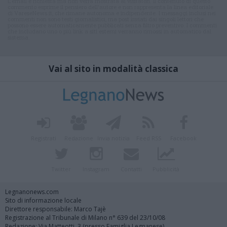
L'email è richiesta ma non verrà mostrata ai visitatori. Il contenuto di questo
commento esprime il pensiero dell'autore e non rappresenta la linea editoriale
di VareseNews.it, che rimane autonoma e indipendente. I messaggi inclusi nei
commenti non sono testi giornalistici, ma post inviati dai singoli lettori che
possono essere automaticamente pubblicati senza filtro preventivo. I commenti
che includano uno o più link a siti esterni verranno rimossi in automatico dal
sistema.
Vai al sito in modalità classica
Registrati
Redazione
Invia notizia
Feed RSS
Facebook
Twitter
Instagram
Contatti
Pubblicità
Legnanonews.com
Sito di informazione locale
Direttore responsabile: Marco Tajè
Registrazione al Tribunale di Milano n° 639 del 23/10/08
Redazione: Via Matteotti, 3 (presso Famiglia Legnanese)