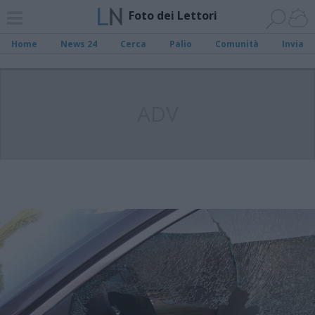
Foto dei Lettori
Home
News 24
Cerca
Palio
Comunità
Invia
ADV