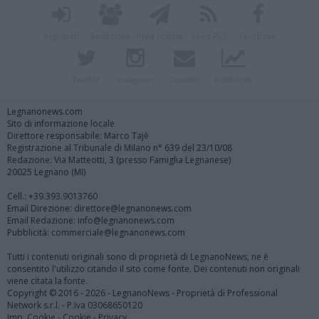
Registrati
Redazione
Invia notizia
Feed RSS
Facebook
Twitter
Instagram
Contatti
Pubblicità
Legnanonews.com
Sito di informazione locale
Direttore responsabile: Marco Tajè
Registrazione al Tribunale di Milano n° 639 del 23/10/08
Redazione: Via Matteotti, 3 (presso Famiglia Legnanese)
20025 Legnano (MI)
Cell.: +39.393.9013760
Email Direzione: direttore@legnanonews.com
Email Redazione: info@legnanonews.com
Pubblicità: commerciale@legnanonews.com
Tutti i contenuti originali sono di proprietà di LegnanoNews, ne è
consentito l'utilizzo citando il sito come fonte. Dei contenuti non originali
viene citata la fonte.
Copyright © 2016 - 2026 - LegnanoNews - Proprietà di Professional
Network s.r.l. - P.Iva 03068650120
Imp. Cookie
-
Cookie
-
Privacy