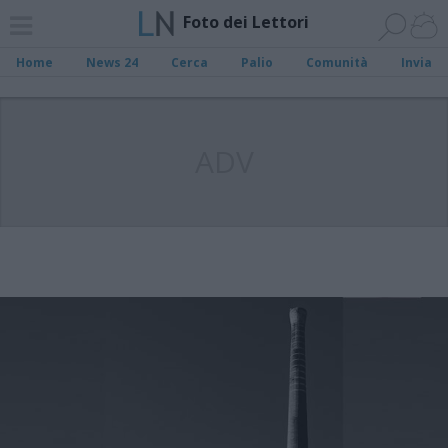
Foto dei Lettori
Home
News 24
Cerca
Palio
Comunità
Invia
ADV