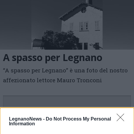
A spasso per Legnano
“A spasso per Legnano” è una foto del nostro
affezionato lettore Mauro Tronconi
LegnanoNews -
Do Not Process My Personal
Information