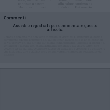
Commenti
Accedi
o
registrati
per commentare questo
articolo.
L'email è richiesta ma non verrà mostrata ai visitatori. Il contenuto di questo
commento esprime il pensiero dell'autore e non rappresenta la linea editoriale
di VareseNews.it, che rimane autonoma e indipendente. I messaggi inclusi nei
commenti non sono testi giornalistici, ma post inviati dai singoli lettori che
possono essere automaticamente pubblicati senza filtro preventivo. I commenti
che includano uno o più link a siti esterni verranno rimossi in automatico dal
sistema.