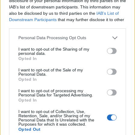
disclosure of your personal information by third parties on the
IAB’s list of downstream participants. This information may
also be disclosed by us to third parties on the
IAB’s List of
EVENTI
Downstream Participants
that may further disclose it to other
Tra stelle, trekking ed
third parties.
enogastronomia e notte di San
Lorenzo. Dove vedere le stelle
Personal Data Processing Opt Outs
cadenti in Lombardia
I want to opt-out of the Sharing of my
personal data.
Opted In
I want to opt-out of the Sale of my
Personal Data.
Opted In
I want to opt-out of processing my
Personal Data for Targeted Advertising.
Opted In
I want to opt-out of Collection, Use,
Retention, Sale, and/or Sharing of my
Personal Data that Is Unrelated with the
Purposes for which it was collected.
Opted Out