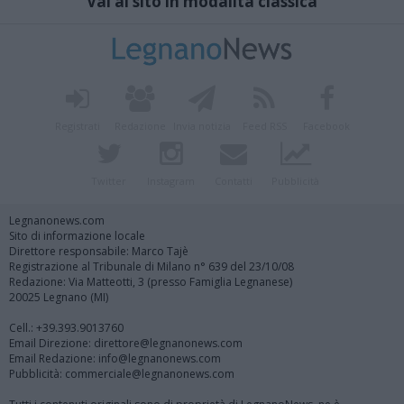
Vai al sito in modalità classica
Registrati
Redazione
Invia notizia
Feed RSS
Facebook
Twitter
Instagram
Contatti
Pubblicità
Legnanonews.com
Sito di informazione locale
Direttore responsabile: Marco Tajè
Registrazione al Tribunale di Milano n° 639 del 23/10/08
Redazione: Via Matteotti, 3 (presso Famiglia Legnanese)
20025 Legnano (MI)
Cell.: +39.393.9013760
Email Direzione: direttore@legnanonews.com
Email Redazione: info@legnanonews.com
Pubblicità: commerciale@legnanonews.com