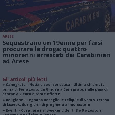
ARESE
Sequestrano un 19enne per farsi
procurare la droga: quattro
minorenni arrestati dai Carabinieri
ad Arese
Gli articoli più letti
»
Canegrate - Notizia sponsorizzata
- Ultima chiamata
prima di Ferragosto da Giridea a Canegrate: mille paia di
scarpe a 7 euro e tante offerte
»
Religione
- Legnano accoglie le reliquie di Santa Teresa
di Lisieux: due giorni di preghiera al monastero
»
Eventi
- Cosa fare nel weekend del 7, 8 e 9 agosto a
Legnano e nell’Alto Milanese