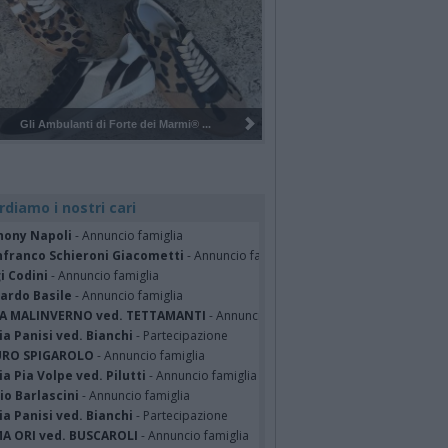
Pulizia del bosco del Rugareto a ...
rdiamo i nostri cari
hony Napoli
- Annuncio famiglia
nfranco Schieroni Giacometti
- Annuncio famiglia
i Codini
- Annuncio famiglia
cardo Basile
- Annuncio famiglia
A MALINVERNO ved. TETTAMANTI
- Annuncio famiglia
a Panisi ved. Bianchi
- Partecipazione
RO SPIGAROLO
- Annuncio famiglia
a Pia Volpe ved. Pilutti
- Annuncio famiglia
io Barlascini
- Annuncio famiglia
a Panisi ved. Bianchi
- Partecipazione
A ORI ved. BUSCAROLI
- Annuncio famiglia