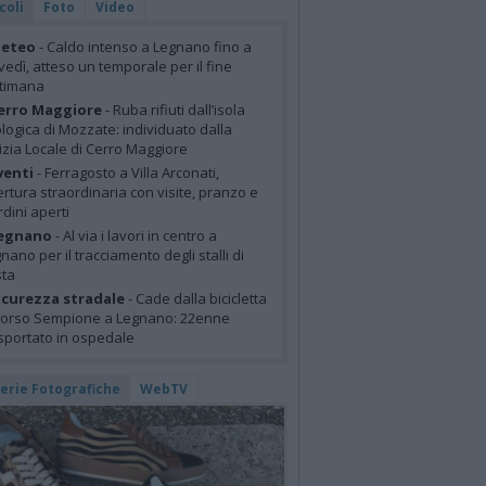
coli
Foto
Video
eteo
- Caldo intenso a Legnano fino a
vedì, atteso un temporale per il fine
ttimana
erro Maggiore
- Ruba rifiuti dall’isola
logica di Mozzate: individuato dalla
izia Locale di Cerro Maggiore
venti
- Ferragosto a Villa Arconati,
rtura straordinaria con visite, pranzo e
rdini aperti
egnano
- Al via i lavori in centro a
nano per il tracciamento degli stalli di
sta
icurezza stradale
- Cade dalla bicicletta
corso Sempione a Legnano: 22enne
sportato in ospedale
lerie Fotografiche
WebTV