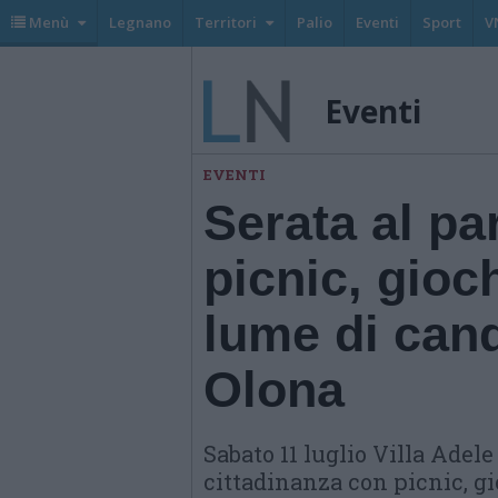
Menù
Legnano
Territori
Palio
Eventi
Sport
V
Eventi
EVENTI
Serata al pa
picnic, gioc
lume di cand
Olona
Sabato 11 luglio Villa Adele
cittadinanza con picnic, gi