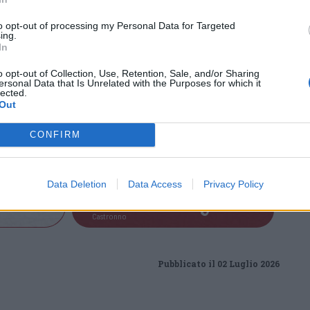
to opt-out of processing my Personal Data for Targeted
ing.
In
o opt-out of Collection, Use, Retention, Sale, and/or Sharing
ersonal Data that Is Unrelated with the Purposes for which it
lected.
Out
CONFIRM
Tutti gli eventi
Data Deletion
Data Access
Privacy Policy
di
agosto
Via Confalonieri, 5
Castronno
Pubblicato il 02 Luglio 2026