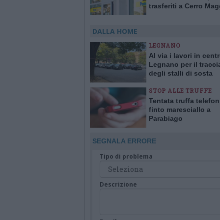
trasferiti a Cerro Ma
fino al 24 agosto
DALLA HOME
LEGNANO
Al via i lavori in cent
Legnano per il tracc
degli stalli di sosta
STOP ALLE TRUFFE
Tentata truffa telefo
finto maresciallo a
Parabiago
SEGNALA ERRORE
Tipo di problema
Descrizione