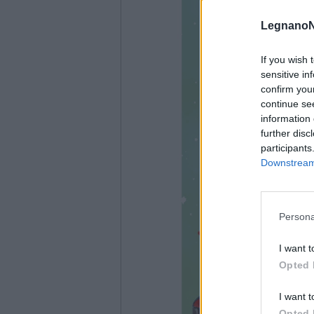
LegnanoN
If you wish 
sensitive in
confirm you
continue se
information 
further disc
participants
Downstream 
Persona
I want t
Opted 
I want t
Opted 