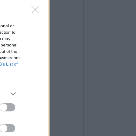
sonal or
ection to
ou may
 personal
out of the
 downstream
B’s List of