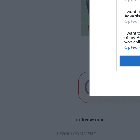
I want 
Advertis
Opted 
I want t
of my P
was col
Opted 
di
Redazione
LEGGI I COMMENTI