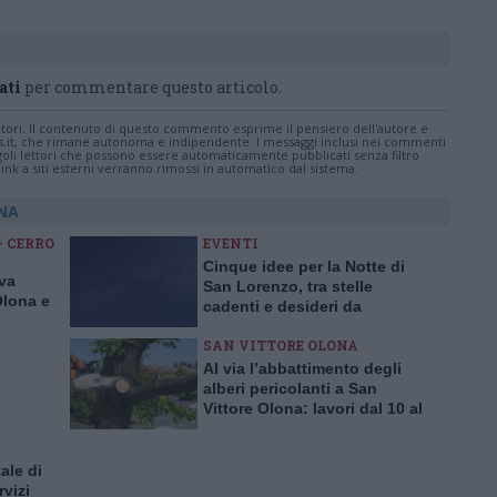
ati
per commentare questo articolo.
tatori. Il contenuto di questo commento esprime il pensiero dell'autore e
s.it, che rimane autonoma e indipendente. I messaggi inclusi nei commenti
ingoli lettori che possono essere automaticamente pubblicati senza filtro
nk a siti esterni verranno rimossi in automatico dal sistema.
ONA
- CERRO
EVENTI
Cinque idee per la Notte di
iva
San Lorenzo, tra stelle
Olona e
cadenti e desideri da
esprimere
SAN VITTORE OLONA
Al via l’abbattimento degli
alberi pericolanti a San
Vittore Olona: lavori dal 10 al
14 agosto
tale di
rvizi