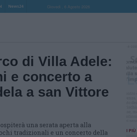
N
News24
Giovedi , 6 Agosto 2026
S
rco di Villa Adele:
hi e concerto a
ela a san Vittore
 ospiterà una serata aperta alla
I PIÙ
ochi tradizionali e un concerto della