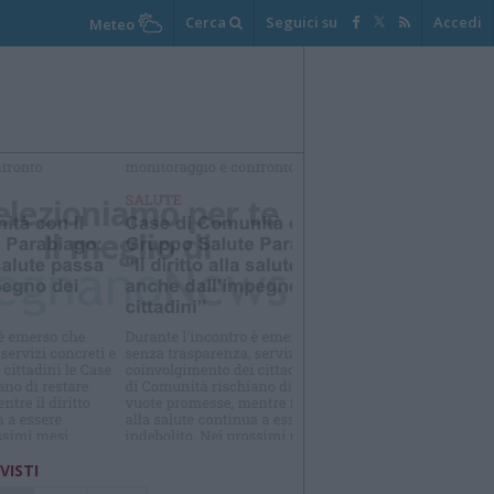
Cerca
Seguici su
Accedi
Meteo
elezioniamo per te
Il meglio di
 VISTI