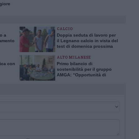
ggiore
CALCIO
ro a
Doppia seduta di lavoro per
iamento
il Legnano calcio in vista del
test di domenica prossima
ALTO MILANESE
nica con
Primo bilancio di
sostenibilità per il gruppo
AMGA: “Opportunità di
crescita e trasparenza”