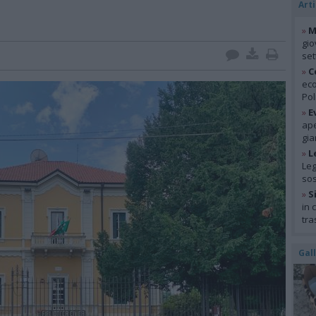
Arti
»
M
gio
se
»
C
eco
Pol
»
E
ape
gia
»
L
Leg
so
»
S
in 
tra
Gal