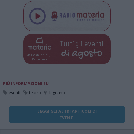
Tutti gli eventi
di
agosto
Via Confalonieri, 5
Castronno
PIÙ INFORMAZIONI SU
eventi
teatro
legnano
LEGGI GLI ALTRI ARTICOLI DI
EVENTI