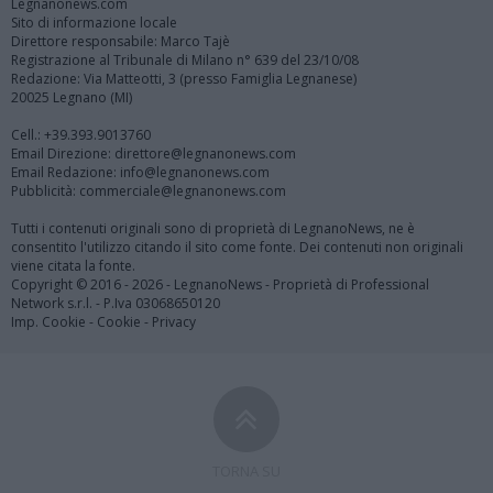
Legnanonews.com
Sito di informazione locale
Direttore responsabile: Marco Tajè
Registrazione al Tribunale di Milano n° 639 del 23/10/08
Redazione: Via Matteotti, 3 (presso Famiglia Legnanese)
20025 Legnano (MI)
Cell.: +39.393.9013760
Email Direzione: direttore@legnanonews.com
Email Redazione: info@legnanonews.com
Pubblicità: commerciale@legnanonews.com
Tutti i contenuti originali sono di proprietà di LegnanoNews, ne è
consentito l'utilizzo citando il sito come fonte. Dei contenuti non originali
viene citata la fonte.
Copyright © 2016 - 2026 - LegnanoNews - Proprietà di Professional
Network s.r.l. - P.Iva 03068650120
Imp. Cookie
-
Cookie
-
Privacy
TORNA SU