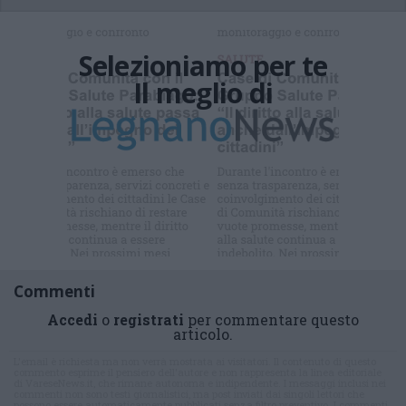
Selezioniamo per te
Il meglio di
Iscriviti alla
newsletter
Commenti
Accedi
o
registrati
per commentare questo
articolo.
L'email è richiesta ma non verrà mostrata ai visitatori. Il contenuto di questo
commento esprime il pensiero dell'autore e non rappresenta la linea editoriale
di VareseNews.it, che rimane autonoma e indipendente. I messaggi inclusi nei
commenti non sono testi giornalistici, ma post inviati dai singoli lettori che
possono essere automaticamente pubblicati senza filtro preventivo. I commenti