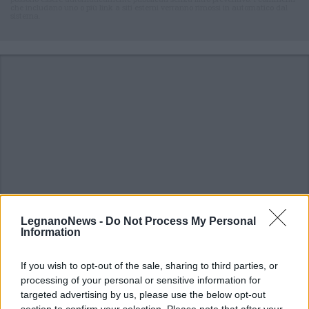
che includano uno o più link a siti esterni verranno rimossi in automatico dal
sistema.
LegnanoNews -
Do Not Process My Personal
Information
If you wish to opt-out of the sale, sharing to third parties, or
ALTRE NOTIZIE DI LEGNANO
processing of your personal or sensitive information for
targeted advertising by us, please use the below opt-out