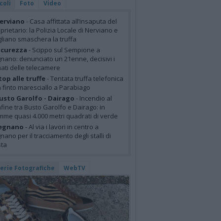
coli
Foto
Video
erviano
- Casa affittata all’insaputa del
prietario: la Polizia Locale di Nerviano e
liano smaschera la truffa
icurezza
- Scippo sul Sempione a
nano: denunciato un 21enne, decisivi i
mati delle telecamere
top alle truffe
- Tentata truffa telefonica
 finto maresciallo a Parabiago
usto Garolfo - Dairago
- Incendio al
fine tra Busto Garolfo e Dairago: in
mme quasi 4.000 metri quadrati di verde
egnano
- Al via i lavori in centro a
nano per il tracciamento degli stalli di
sta
lerie Fotografiche
WebTV