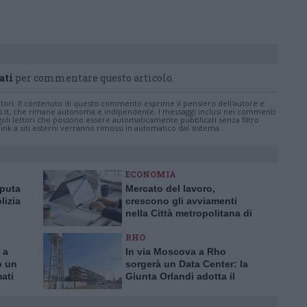
ati
per commentare questo articolo.
tatori. Il contenuto di questo commento esprime il pensiero dell'autore e
s.it, che rimane autonoma e indipendente. I messaggi inclusi nei commenti
ingoli lettori che possono essere automaticamente pubblicati senza filtro
nk a siti esterni verranno rimossi in automatico dal sistema.
ECONOMIA
aputa
Mercato del lavoro,
lizia
crescono gli avviamenti
nella Città metropolitana di
a truffa
Milano
RHO
 a
In via Moscova a Rho
o un
sorgerà un Data Center: la
mati
Giunta Orlandi adotta il
piano attuativo