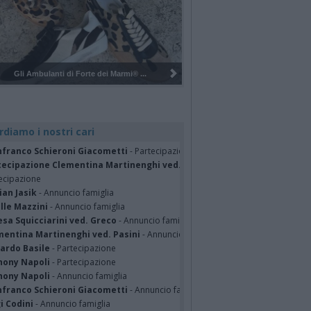
Marmi® ...
Pulizia del bosco del Rugareto a ...
rdiamo i nostri cari
nfranco Schieroni Giacometti
- Partecipazione
tecipazione Clementina Martinenghi ved. Pasini Valganna 06/08/2026
-
ecipazione
ian Jasik
- Annuncio famiglia
lle Mazzini
- Annuncio famiglia
sa Squicciarini ved. Greco
- Annuncio famiglia
mentina Martinenghi ved. Pasini
- Annuncio famiglia
cardo Basile
- Partecipazione
hony Napoli
- Partecipazione
hony Napoli
- Annuncio famiglia
nfranco Schieroni Giacometti
- Annuncio famiglia
i Codini
- Annuncio famiglia