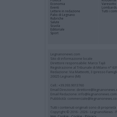
Politica
Rhodense
Economia
Varesotto
Eventi
Lombardi
Lettere in redazione
Tutti i co
Palio di Legnano
Rubriche
Salute
Scuola
Editoriale
Sport
Legnanonews.com
Sito di informazione locale
Direttore responsabile: Marco Tajè
Registrazione al Tribunale di Milano n° 63
Redazione: Via Matteotti, 3 (presso Famig
20025 Legnano (MI)
Cell.: +39.393.9013760
Email Direzione: direttore@legnanonews
Email Redazione: info@legnanonews.com
Pubblicità: commerciale@legnanonews.c
Tutti i contenuti originali sono di propriet
Copyright © 2016 - 2026 - LegnanoNews - Pr
Imp. Cookie
-
Cookie
-
Privacy