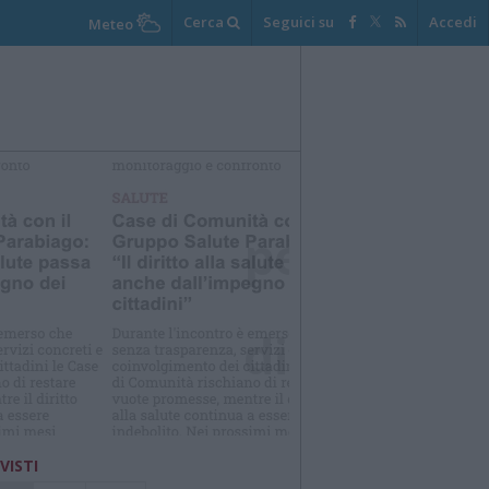
Cerca
Seguici su
Accedi
Meteo
elezioniamo per te
Il meglio di
 VISTI