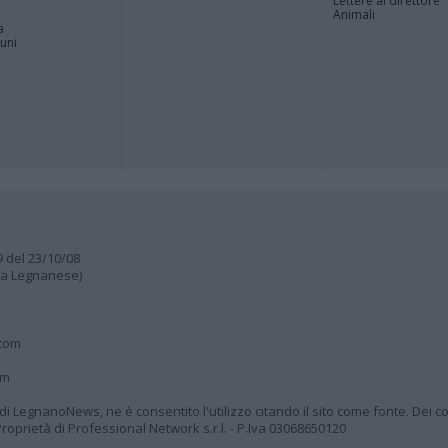
Lettere al direttore
Animali
a
muni
9 del 23/10/08
lia Legnanese)
.com
om
à di LegnanoNews, ne è consentito l'utilizzo citando il sito come fonte. Dei co
oprietà di Professional Network s.r.l. - P.Iva 03068650120