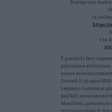
Dialogo con Andre
Gi
in colle
https://
M
e in 
htt
È possibile fare impres
particolare attenzione 
essere economicamente
Giovedì 11 giugno 2020 
Legnano insieme ai gio
dell’AIC associazione I
Moschetti, presidente 
multinazionale di Bolo