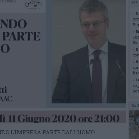
Arti
»
N
pro
Pog
»
S
Leg
fil
»
S
con
»
B
con
fia
»
L
Leg
so
Gal
NDO L’IMPRESA PARTE DALL’UOMO