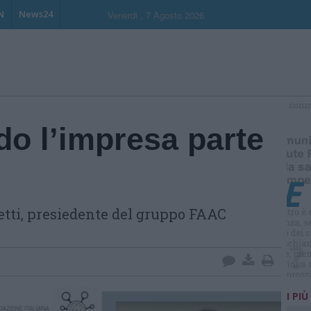
N
News24
Venerdi , 7 Agosto 2026
S
o l’impresa parte
tti, presiedente del gruppo FAAC
I PIÙ