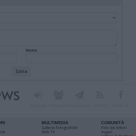
Nome
Registrati
Redazione
Invia notizia
Feed RSS
Facebook
ORI
MULTIMEDIA
COMUNITÀ
Gallerie Fotografiche
Foto dei lettori
ese
Web TV
Auguri