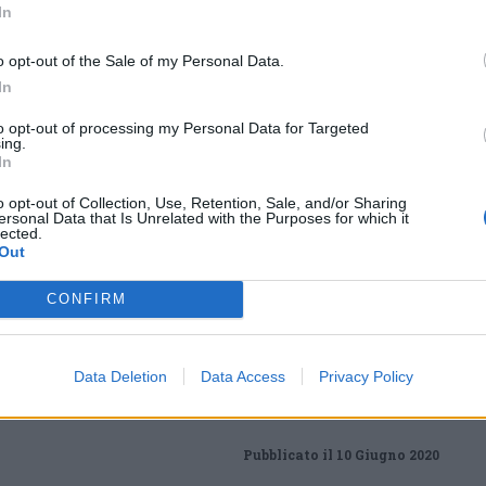
In
o opt-out of the Sale of my Personal Data.
.com/events/2307697236198603/
In
to opt-out of processing my Personal Data for Targeted
Tutti gli eventi
ing.
In
di
agosto
Via Confalonieri, 5
o opt-out of Collection, Use, Retention, Sale, and/or Sharing
Castronno
ersonal Data that Is Unrelated with the Purposes for which it
lected.
Out
CONFIRM
.com
 a cuore l'informazione del nostro territorio e
in prima linea per informarvi in modo puntuale.
Data Deletion
Data Access
Privacy Policy
Pubblicato il 10 Giugno 2020