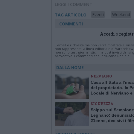
LEGGI I COMMENTI
Eventi
Weekend
TAG ARTICOLO
COMMENTI
Accedi
o
registr
L'email è richiesta ma non verrà mostrata ai visi
non rappresenta la linea editoriale di VareseNew
non sono testi giornalistici, ma post inviati dai s
preventivo. I commenti che includano uno o più li
DALLA HOME
NERVIANO
Casa affittata all’ins
del proprietario: la Po
Locale di Nerviano e
Pogliano smaschera l
SICUREZZA
Scippo sul Sempione
Legnano: denunciat
21enne, decisivi i fil
delle telecamere