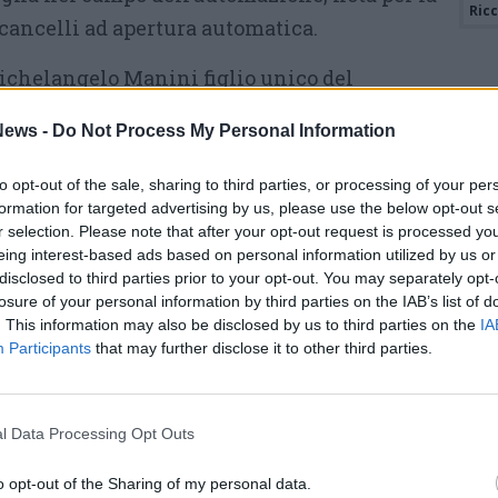
Ric
cancelli ad apertura automatica.
Michelangelo Manini figlio unico del
Giuseppe, muore ad appena 50 anni, single e
ews -
Do Not Process My Personal Information
trimonio dell’azienda di famiglia
gna. Da quel momento il gruppo è ripartito
to opt-out of the sale, sharing to third parties, or processing of your per
l centro la valorizzazione della persona, il
formation for targeted advertising by us, please use the below opt-out s
r selection. Please note that after your opt-out request is processed y
le start up del territorio, l’investimento
eing interest-based ads based on personal information utilized by us or
ne. Non come un lusso ma come principale
disclosed to third parties prior to your opt-out. You may separately opt-
losure of your personal information by third parties on the IAB’s list of
e oggi anche di ripartenza.
. This information may also be disclosed by us to third parties on the
IA
Participants
that may further disclose it to other third parties.
 – raccontano gli organizzatori – questo
come esempio di come scommettere sulla
 ma prima di tutto un fattore che non solo nel
l Data Processing Opt Outs
mpresa più capace di affrontare le sfide di
o opt-out of the Sharing of my personal data.