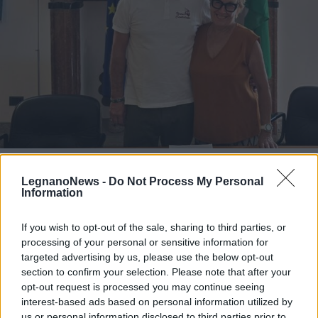
CERRO MAGGIORE
All’ASD Virtus Cantalupo la
LegnanoNews -
Do Not Process My Personal
gestione degli impianti sportivi di
Information
via Asiago e via IV Novembre a
Cerro Maggiore
If you wish to opt-out of the sale, sharing to third parties, or
processing of your personal or sensitive information for
targeted advertising by us, please use the below opt-out
section to confirm your selection. Please note that after your
opt-out request is processed you may continue seeing
interest-based ads based on personal information utilized by
us or personal information disclosed to third parties prior to