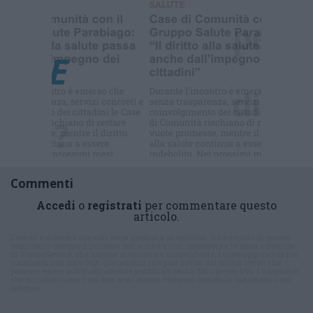
Selezioniamo per te
Il meglio di
Commenti
Accedi
o
registrati
per commentare questo
articolo.
L'email è richiesta ma non verrà mostrata ai visitatori. Il contenuto di questo
commento esprime il pensiero dell'autore e non rappresenta la linea editoriale
di VareseNews.it, che rimane autonoma e indipendente. I messaggi inclusi nei
commenti non sono testi giornalistici, ma post inviati dai singoli lettori che
possono essere automaticamente pubblicati senza filtro preventivo. I commenti
che includano uno o più link a siti esterni verranno rimossi in automatico dal
sistema.