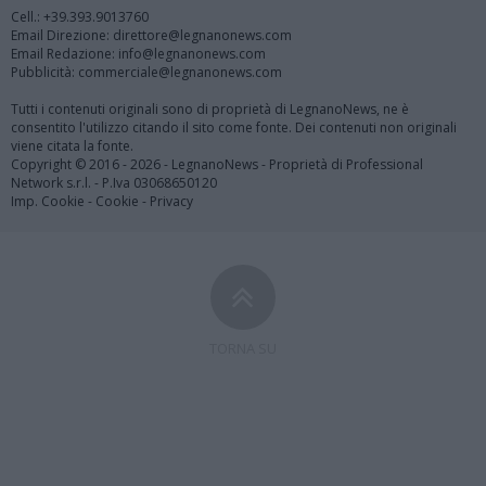
Cell.: +39.393.9013760
Email Direzione: direttore@legnanonews.com
Email Redazione: info@legnanonews.com
Pubblicità: commerciale@legnanonews.com
Tutti i contenuti originali sono di proprietà di LegnanoNews, ne è
consentito l'utilizzo citando il sito come fonte. Dei contenuti non originali
viene citata la fonte.
Copyright © 2016 - 2026 - LegnanoNews - Proprietà di Professional
Network s.r.l. - P.Iva 03068650120
Imp. Cookie
-
Cookie
-
Privacy
TORNA SU