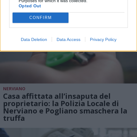
Purposes for which it was collected.
Opted Out
CONFIRM
Data Deletion
Data Access
Privacy Policy
NERVIANO
Casa affittata all’insaputa del
proprietario: la Polizia Locale di
Nerviano e Pogliano smaschera la
truffa