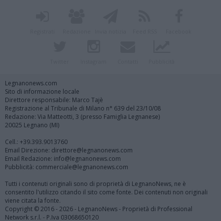
Registrati
Redazione
Invia notizia
Feed RSS
Facebook
Twitter
Instagram
Contatti
Pubblicità
Legnanonews.com
Sito di informazione locale
Direttore responsabile: Marco Tajè
Registrazione al Tribunale di Milano n° 639 del 23/10/08
Redazione: Via Matteotti, 3 (presso Famiglia Legnanese)
20025 Legnano (MI)
Cell.: +39.393.9013760
Email Direzione: direttore@legnanonews.com
Email Redazione: info@legnanonews.com
Pubblicità: commerciale@legnanonews.com
Tutti i contenuti originali sono di proprietà di LegnanoNews, ne è
consentito l'utilizzo citando il sito come fonte. Dei contenuti non originali
viene citata la fonte.
Copyright © 2016 - 2026 - LegnanoNews - Proprietà di Professional
Network s.r.l. - P.Iva 03068650120