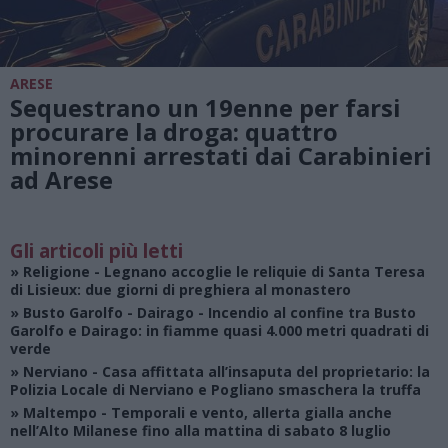
ARESE
Sequestrano un 19enne per farsi
procurare la droga: quattro
minorenni arrestati dai Carabinieri
ad Arese
Gli articoli più letti
»
Religione
- Legnano accoglie le reliquie di Santa Teresa
di Lisieux: due giorni di preghiera al monastero
»
Busto Garolfo - Dairago
- Incendio al confine tra Busto
Garolfo e Dairago: in fiamme quasi 4.000 metri quadrati di
verde
»
Nerviano
- Casa affittata all’insaputa del proprietario: la
Polizia Locale di Nerviano e Pogliano smaschera la truffa
»
Maltempo
- Temporali e vento, allerta gialla anche
nell’Alto Milanese fino alla mattina di sabato 8 luglio