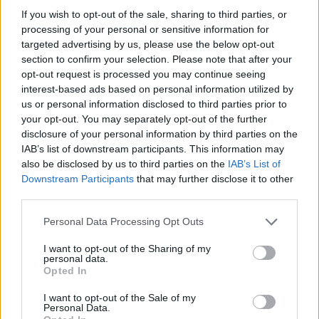
If you wish to opt-out of the sale, sharing to third parties, or
processing of your personal or sensitive information for
targeted advertising by us, please use the below opt-out
section to confirm your selection. Please note that after your
Commenti
opt-out request is processed you may continue seeing
interest-based ads based on personal information utilized by
Accedi
o
registrati
per commentare questo
us or personal information disclosed to third parties prior to
articolo.
your opt-out. You may separately opt-out of the further
L'email è richiesta ma non verrà mostrata ai visitatori. Il contenuto di questo
disclosure of your personal information by third parties on the
commento esprime il pensiero dell'autore e non rappresenta la linea editoriale
di VareseNews.it, che rimane autonoma e indipendente. I messaggi inclusi nei
IAB’s list of downstream participants. This information may
commenti non sono testi giornalistici, ma post inviati dai singoli lettori che
also be disclosed by us to third parties on the
IAB’s List of
possono essere automaticamente pubblicati senza filtro preventivo. I commenti
che includano uno o più link a siti esterni verranno rimossi in automatico dal
Downstream Participants
that may further disclose it to other
sistema.
third parties.
Personal Data Processing Opt Outs
I want to opt-out of the Sharing of my
personal data.
Opted In
I want to opt-out of the Sale of my
Personal Data.