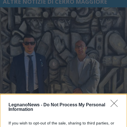
ALTRE NOTIZIE DI CERRO MAGGIORE
CERRO MAGGIORE
LegnanoNews -
Do Not Process My Personal
70 anni fa la tragedia di Marcinelle.
Information
Anche Fratelli d’Italia Cerro
Maggiore alle commemorazioni in
If you wish to opt-out of the sale, sharing to third parties, or