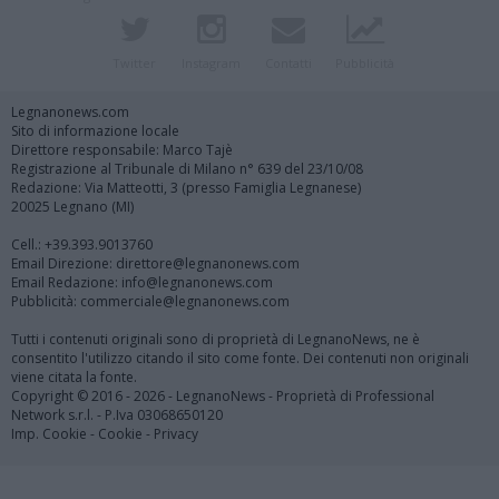
Twitter
Instagram
Contatti
Pubblicità
Legnanonews.com
Sito di informazione locale
Direttore responsabile: Marco Tajè
Registrazione al Tribunale di Milano n° 639 del 23/10/08
Redazione: Via Matteotti, 3 (presso Famiglia Legnanese)
20025 Legnano (MI)
Cell.: +39.393.9013760
Email Direzione: direttore@legnanonews.com
Email Redazione: info@legnanonews.com
Pubblicità: commerciale@legnanonews.com
Tutti i contenuti originali sono di proprietà di LegnanoNews, ne è
consentito l'utilizzo citando il sito come fonte. Dei contenuti non originali
viene citata la fonte.
Copyright © 2016 - 2026 - LegnanoNews - Proprietà di Professional
Network s.r.l. - P.Iva 03068650120
Imp. Cookie
-
Cookie
-
Privacy