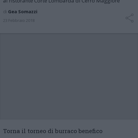
al ristorante Corte Lombarda di Cerro Maggiore
di
Gea Somazzi
23 Febbraio 2018
Torna il torneo di burraco benefico