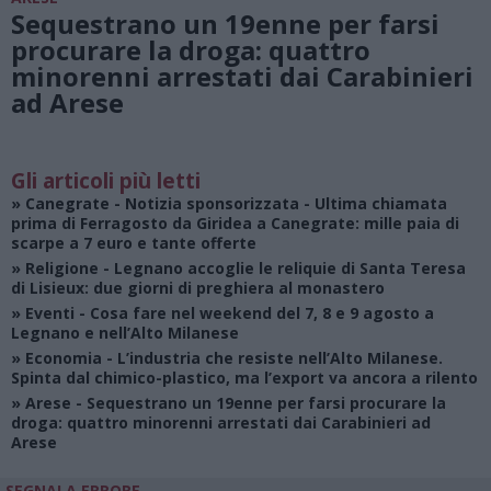
Sequestrano un 19enne per farsi
procurare la droga: quattro
minorenni arrestati dai Carabinieri
ad Arese
Gli articoli più letti
»
Canegrate - Notizia sponsorizzata
- Ultima chiamata
prima di Ferragosto da Giridea a Canegrate: mille paia di
scarpe a 7 euro e tante offerte
»
Religione
- Legnano accoglie le reliquie di Santa Teresa
di Lisieux: due giorni di preghiera al monastero
»
Eventi
- Cosa fare nel weekend del 7, 8 e 9 agosto a
Legnano e nell’Alto Milanese
»
Economia
- L’industria che resiste nell’Alto Milanese.
Spinta dal chimico-plastico, ma l’export va ancora a rilento
»
Arese
- Sequestrano un 19enne per farsi procurare la
droga: quattro minorenni arrestati dai Carabinieri ad
Arese
SEGNALA ERRORE