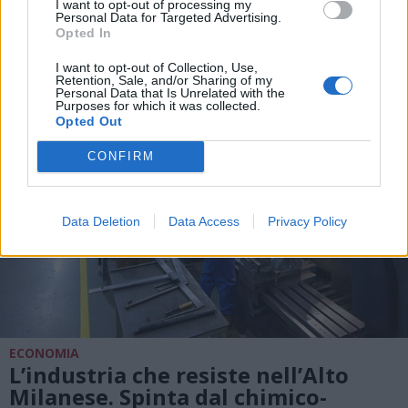
I want to opt-out of processing my
cadenti in Lombardia
Personal Data for Targeted Advertising.
Opted In
I want to opt-out of Collection, Use,
Retention, Sale, and/or Sharing of my
Personal Data that Is Unrelated with the
Purposes for which it was collected.
Opted Out
CONFIRM
Data Deletion
Data Access
Privacy Policy
ECONOMIA
L’industria che resiste nell’Alto
Milanese. Spinta dal chimico-