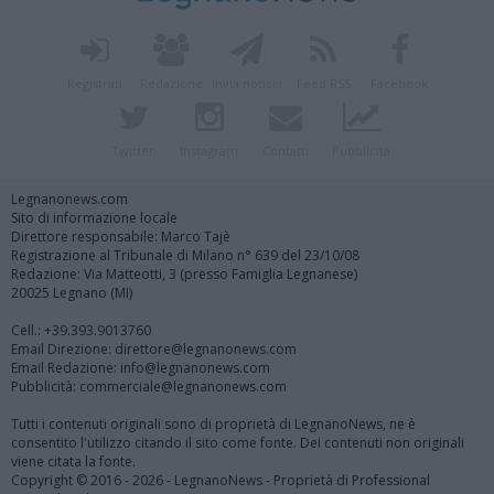
Registrati
Redazione
Invia notizia
Feed RSS
Facebook
Twitter
Instagram
Contatti
Pubblicità
Legnanonews.com
Sito di informazione locale
Direttore responsabile: Marco Tajè
Registrazione al Tribunale di Milano n° 639 del 23/10/08
Redazione: Via Matteotti, 3 (presso Famiglia Legnanese)
20025 Legnano (MI)
Cell.: +39.393.9013760
Email Direzione: direttore@legnanonews.com
Email Redazione: info@legnanonews.com
Pubblicità: commerciale@legnanonews.com
Tutti i contenuti originali sono di proprietà di LegnanoNews, ne è
consentito l'utilizzo citando il sito come fonte. Dei contenuti non originali
viene citata la fonte.
Copyright © 2016 - 2026 - LegnanoNews - Proprietà di Professional