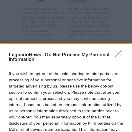
Commenti
LegnanoNews -
Do Not Process My Personal
Accedi
o
registrati
per commentare questo
Information
articolo.
L'email è richiesta ma non verrà mostrata ai visitatori. Il contenuto di questo
If you wish to opt-out of the sale, sharing to third parties, or
commento esprime il pensiero dell'autore e non rappresenta la linea editoriale
di VareseNews.it, che rimane autonoma e indipendente. I messaggi inclusi nei
processing of your personal or sensitive information for
commenti non sono testi giornalistici, ma post inviati dai singoli lettori che
possono essere automaticamente pubblicati senza filtro preventivo. I commenti
targeted advertising by us, please use the below opt-out
che includano uno o più link a siti esterni verranno rimossi in automatico dal
sistema.
section to confirm your selection. Please note that after your
opt-out request is processed you may continue seeing
interest-based ads based on personal information utilized by
us or personal information disclosed to third parties prior to
your opt-out. You may separately opt-out of the further
disclosure of your personal information by third parties on the
IAB’s list of downstream participants. This information may