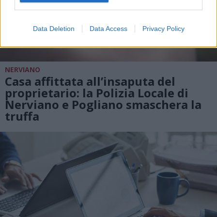
Data Deletion
Data Access
Privacy Policy
NERVIANO
Casa affittata all’insaputa del
proprietario: la Polizia Locale di
Nerviano e Pogliano smaschera la
truffa