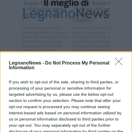
Il meglio di
Iscriviti alla
newsletter
LegnanoNews -
Do Not Process My Personal
Commenti
Information
Accedi
o
registrati
per commentare questo
articolo.
If you wish to opt-out of the sale, sharing to third parties, or
processing of your personal or sensitive information for
L'email è richiesta ma non verrà mostrata ai visitatori. Il contenuto di questo
commento esprime il pensiero dell'autore e non rappresenta la linea editoriale
targeted advertising by us, please use the below opt-out
di VareseNews.it, che rimane autonoma e indipendente. I messaggi inclusi nei
commenti non sono testi giornalistici, ma post inviati dai singoli lettori che
section to confirm your selection. Please note that after your
possono essere automaticamente pubblicati senza filtro preventivo. I commenti
opt-out request is processed you may continue seeing
che includano uno o più link a siti esterni verranno rimossi in automatico dal
sistema.
interest-based ads based on personal information utilized by
us or personal information disclosed to third parties prior to
your opt-out. You may separately opt-out of the further
disclosure of your personal information by third parties on the