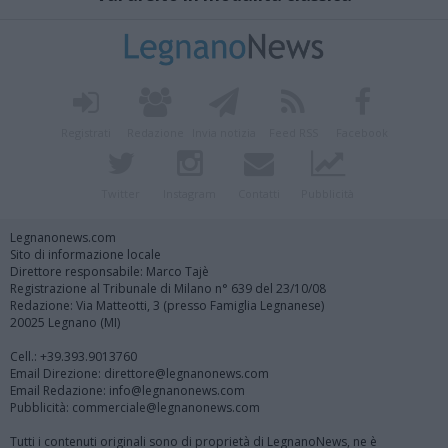
Registrati
Redazione
Invia notizia
Feed RSS
Facebook
Twitter
Instagram
Contatti
Pubblicità
Legnanonews.com
Sito di informazione locale
Direttore responsabile: Marco Tajè
Registrazione al Tribunale di Milano n° 639 del 23/10/08
Redazione: Via Matteotti, 3 (presso Famiglia Legnanese)
20025 Legnano (MI)
Cell.: +39.393.9013760
Email Direzione: direttore@legnanonews.com
Email Redazione: info@legnanonews.com
Pubblicità: commerciale@legnanonews.com
Tutti i contenuti originali sono di proprietà di LegnanoNews, ne è