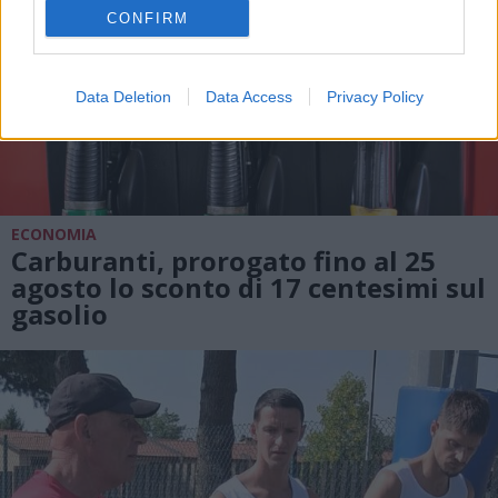
CONFIRM
Data Deletion
Data Access
Privacy Policy
ECONOMIA
Carburanti, prorogato fino al 25
agosto lo sconto di 17 centesimi sul
gasolio