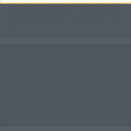
L'email è richiesta ma non verrà mostrata ai visitatori. Il contenuto di questo
commento esprime il pensiero dell'autore e non rappresenta la linea editoriale
di VareseNews.it, che rimane autonoma e indipendente. I messaggi inclusi nei
commenti non sono testi giornalistici, ma post inviati dai singoli lettori che
possono essere automaticamente pubblicati senza filtro preventivo. I commenti
che includano uno o più link a siti esterni verranno rimossi in automatico dal
sistema.