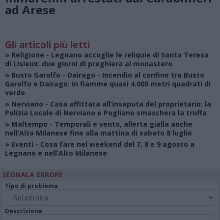
ad Arese
Gli articoli più letti
»
Religione
- Legnano accoglie le reliquie di Santa Teresa
di Lisieux: due giorni di preghiera al monastero
»
Busto Garolfo - Dairago
- Incendio al confine tra Busto
Garolfo e Dairago: in fiamme quasi 4.000 metri quadrati di
verde
»
Nerviano
- Casa affittata all’insaputa del proprietario: la
Polizia Locale di Nerviano e Pogliano smaschera la truffa
»
Maltempo
- Temporali e vento, allerta gialla anche
nell’Alto Milanese fino alla mattina di sabato 8 luglio
»
Eventi
- Cosa fare nel weekend del 7, 8 e 9 agosto a
Legnano e nell’Alto Milanese
SEGNALA ERRORE
Tipo di problema
Descrizione