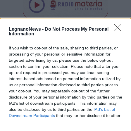
LegnanoNews -
Do Not Process My Personal
Tutti gli eventi
Information
di
agosto
Via Confalonieri, 5
Castronno
If you wish to opt-out of the sale, sharing to third parties, or
processing of your personal or sensitive information for
targeted advertising by us, please use the below opt-out
Gea Somazzi
section to confirm your selection. Please note that after your
gea.somazzi@legnanonews.com
opt-out request is processed you may continue seeing
interest-based ads based on personal information utilized by
Noi di LegnanoNews abbiamo a cuore l'informazione del
us or personal information disclosed to third parties prior to
nostro territorio e cerchiamo di essere sempre in prima
your opt-out. You may separately opt-out of the further
linea per informarvi con attenzione.
disclosure of your personal information by third parties on the
IAB’s list of downstream participants. This information may
PIÙ INFORMAZIONI SU
also be disclosed by us to third parties on the
IAB’s List of
Downstream Participants
that may further disclose it to other
third parties.
LEGGI GLI ALTRI ARTICOLI DI