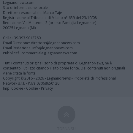
Legnanonews.com
Sito di informazione locale
Direttore responsabile: Marco Tajè
Registrazione al Tribunale di Milano n° 639 del 23/10/08
Redazione: Via Matteotti, 3 (presso Famiglia Legnanese)
20025 Legnano (MI)
Cell.: +39.393.9013760
Email Direzione: direttore@legnanonews.com
Email Redazione: info@legnanonews.com
Pubblicità: commerciale@legnanonews.com
Tutti i contenuti originali sono di proprietà di LegnanoNews, ne è
consentito l'utilizzo citando il sito come fonte. Dei contenuti non originali
viene citata la fonte.
Copyright © 2016 - 2026 - LegnanoNews - Proprietà di Professional
Network s.r.l. - P.Iva 03068650120
Imp. Cookie
-
Cookie
-
Privacy
TORNA SU