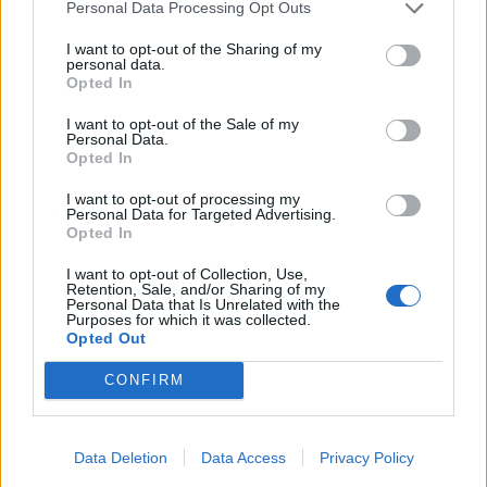
Personal Data Processing Opt Outs
CRONACA NERA
I want to opt-out of the Sharing of my
personal data.
Opted In
I want to opt-out of the Sale of my
Personal Data.
Selezioniamo per te
Opted In
Il meglio di
I want to opt-out of processing my
Personal Data for Targeted Advertising.
Opted In
I want to opt-out of Collection, Use,
Retention, Sale, and/or Sharing of my
Personal Data that Is Unrelated with the
Purposes for which it was collected.
Opted Out
CONFIRM
Commenti
Data Deletion
Data Access
Privacy Policy
Accedi
o
registrati
per commentare questo
articolo.