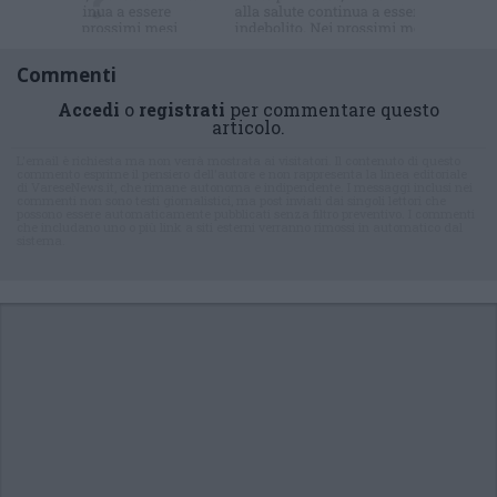
Commenti
Accedi
o
registrati
per commentare questo
articolo.
L'email è richiesta ma non verrà mostrata ai visitatori. Il contenuto di questo
commento esprime il pensiero dell'autore e non rappresenta la linea editoriale
di VareseNews.it, che rimane autonoma e indipendente. I messaggi inclusi nei
commenti non sono testi giornalistici, ma post inviati dai singoli lettori che
possono essere automaticamente pubblicati senza filtro preventivo. I commenti
che includano uno o più link a siti esterni verranno rimossi in automatico dal
sistema.