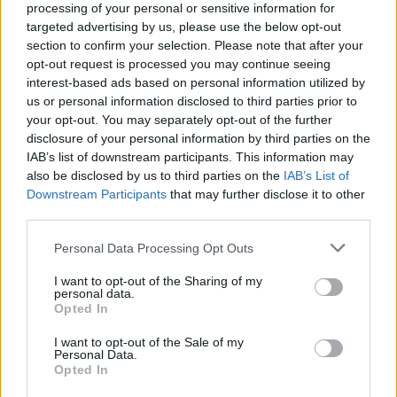
processing of your personal or sensitive information for
Arsizio, ristorante La Barca di Rho, ristorante
targeted advertising by us, please use the below opt-out
La Maison d'Andrè a Gallarate.
section to confirm your selection. Please note that after your
opt-out request is processed you may continue seeing
interest-based ads based on personal information utilized by
us or personal information disclosed to third parties prior to
your opt-out. You may separately opt-out of the further
disclosure of your personal information by third parties on the
IAB’s list of downstream participants. This information may
also be disclosed by us to third parties on the
IAB’s List of
Downstream Participants
that may further disclose it to other
Tutti gli eventi
third parties.
di
agosto
Via Confalonieri, 5
Personal Data Processing Opt Outs
Castronno
I want to opt-out of the Sharing of my
personal data.
Valeria Arini
Opted In
valeria.arini@legnanonews.com
I want to opt-out of the Sale of my
Noi di LegnanoNews abbiamo a cuore l'informazione del
Personal Data.
Opted In
nostro territorio e cerchiamo di essere sempre in prima
linea per informarvi in modo puntuale.