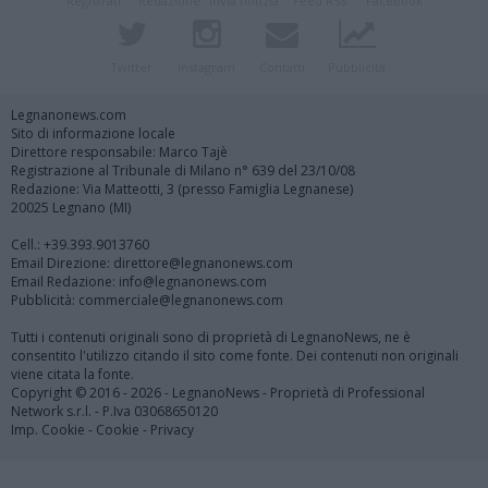
Registrati
Redazione
Invia notizia
Feed RSS
Facebook
Twitter
Instagram
Contatti
Pubblicità
Legnanonews.com
Sito di informazione locale
Direttore responsabile: Marco Tajè
Registrazione al Tribunale di Milano n° 639 del 23/10/08
Redazione: Via Matteotti, 3 (presso Famiglia Legnanese)
20025 Legnano (MI)
Cell.: +39.393.9013760
Email Direzione: direttore@legnanonews.com
Email Redazione: info@legnanonews.com
Pubblicità: commerciale@legnanonews.com
Tutti i contenuti originali sono di proprietà di LegnanoNews, ne è
consentito l'utilizzo citando il sito come fonte. Dei contenuti non originali
viene citata la fonte.
Copyright © 2016 - 2026 - LegnanoNews - Proprietà di Professional
Network s.r.l. - P.Iva 03068650120
Imp. Cookie
-
Cookie
-
Privacy