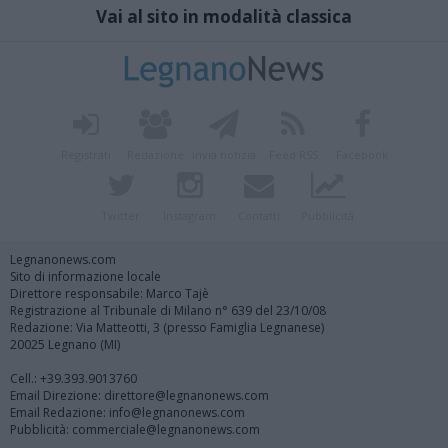
Vai al sito in modalità classica
Registrati
Redazione
Invia notizia
Feed RSS
Facebook
Twitter
Instagram
Contatti
Pubblicità
Legnanonews.com
Sito di informazione locale
Direttore responsabile: Marco Tajè
Registrazione al Tribunale di Milano n° 639 del 23/10/08
Redazione: Via Matteotti, 3 (presso Famiglia Legnanese)
20025 Legnano (MI)
Cell.: +39.393.9013760
Email Direzione: direttore@legnanonews.com
Email Redazione: info@legnanonews.com
Pubblicità: commerciale@legnanonews.com