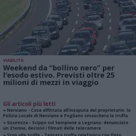
VIABILITÀ
Weekend da “bollino nero” per
l’esodo estivo. Previsti oltre 25
milioni di mezzi in viaggio
Gli articoli più letti
»
Nerviano
- Casa affittata all’insaputa del proprietario: la
Polizia Locale di Nerviano e Pogliano smaschera la truffa
»
Sicurezza
- Scippo sul Sempione a Legnano: denunciato
un 21enne, decisivi i filmati delle telecamere
»
Stop alle truffe
- Tentata truffa telefonica con finto