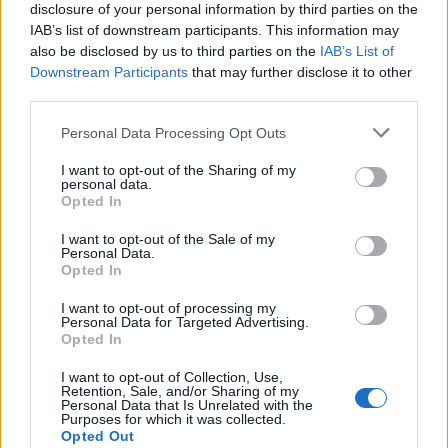
disclosure of your personal information by third parties on the
Il
country manager del giornale, Robero
IAB’s list of downstream participants. This information may
also be disclosed by us to third parties on the
IAB’s List of
Buonanno, in contatto con la compagna
Downstream Participants
that may further disclose it to other
third parties.
Martina,
ha dedicato a Bruno un articolo sul
giornale: «
La notizia ci è giunta all'improvviso
Personal Data Processing Opt Outs
ieri sera
– le parole commosse del country
I want to opt-out of the Sharing of my
personal data.
manager –
Il collega e amico e' stato travolto e
Opted In
ucciso da un infame terrorista. Era lì in ferie
I want to opt-out of the Sale of my
Personal Data.
con la compagna e i due figli. Bruno era un
Opted In
punto di riferimento per tutti quelli che lo
I want to opt-out of processing my
Personal Data for Targeted Advertising.
hanno conosciuto. Per noi di
Opted In
Tom's Hardware era una colonna
I want to opt-out of Collection, Use,
Retention, Sale, and/or Sharing of my
portante. Aveva una fame insaziabile di
Personal Data that Is Unrelated with the
Purposes for which it was collected.
conoscenza ed era un vero smanettone, uno di
Opted Out