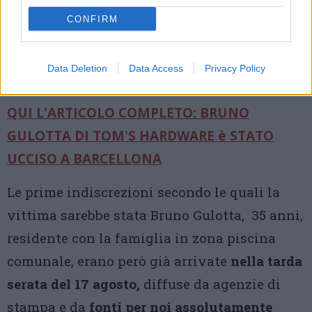
noi, anche se poi aveva deciso di dedicarsi a
CONFIRM
tempo
pieno al marketing e alle vendite, di cui era
Data Deletion
Data Access
Privacy Policy
diventato responsabile.».
QUI L'ARTICOLO COMPLETO: BRUNO
GULOTTA DI TOM'S HARDWARE è STATO
UCCISO A BARCELLONA
Le prime indiscrezioni secondo le quali la
vittima sarebbe stata Bruno Gulotta, 35 anni,
residente con la famiglia in zona piscina
comunale, erano però già arrivate
nella tarda
serata del 17 agosto,
diffuse da agenzie di
stampa e da
fonti per noi assolutamente