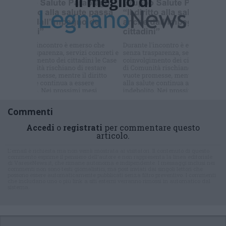
Il meglio di
Iscriviti alla
newsletter
Commenti
Accedi
o
registrati
per commentare questo
articolo.
L'email è richiesta ma non verrà mostrata ai visitatori. Il contenuto di questo
commento esprime il pensiero dell'autore e non rappresenta la linea editoriale
di VareseNews.it, che rimane autonoma e indipendente. I messaggi inclusi nei
commenti non sono testi giornalistici, ma post inviati dai singoli lettori che
possono essere automaticamente pubblicati senza filtro preventivo. I commenti
che includano uno o più link a siti esterni verranno rimossi in automatico dal
sistema.