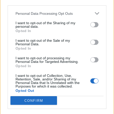
third parties.
Personal Data Processing Opt Outs
Commenti
I want to opt-out of the Sharing of my
personal data.
Accedi
o
registrati
per commentare questo
Opted In
articolo.
L'email è richiesta ma non verrà mostrata ai visitatori. Il contenuto di questo
I want to opt-out of the Sale of my
commento esprime il pensiero dell'autore e non rappresenta la linea editoriale
Personal Data.
di VareseNews.it, che rimane autonoma e indipendente. I messaggi inclusi nei
Opted In
commenti non sono testi giornalistici, ma post inviati dai singoli lettori che
possono essere automaticamente pubblicati senza filtro preventivo. I commenti
che includano uno o più link a siti esterni verranno rimossi in automatico dal
I want to opt-out of processing my
sistema.
Personal Data for Targeted Advertising.
Opted In
I want to opt-out of Collection, Use,
Retention, Sale, and/or Sharing of my
Personal Data that Is Unrelated with the
Purposes for which it was collected.
Opted Out
CONFIRM