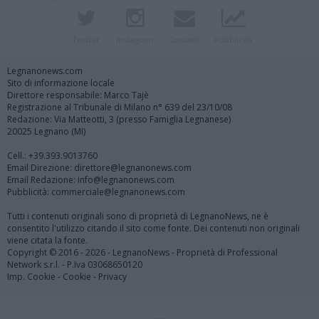
Twitter
Instagram
Contatti
Pubblicità
Legnanonews.com
Sito di informazione locale
Direttore responsabile: Marco Tajè
Registrazione al Tribunale di Milano n° 639 del 23/10/08
Redazione: Via Matteotti, 3 (presso Famiglia Legnanese)
20025 Legnano (MI)
Cell.: +39.393.9013760
Email Direzione: direttore@legnanonews.com
Email Redazione: info@legnanonews.com
Pubblicità: commerciale@legnanonews.com
Tutti i contenuti originali sono di proprietà di LegnanoNews, ne è
consentito l'utilizzo citando il sito come fonte. Dei contenuti non originali
viene citata la fonte.
Copyright © 2016 - 2026 - LegnanoNews - Proprietà di Professional
Network s.r.l. - P.Iva 03068650120
Imp. Cookie
-
Cookie
-
Privacy