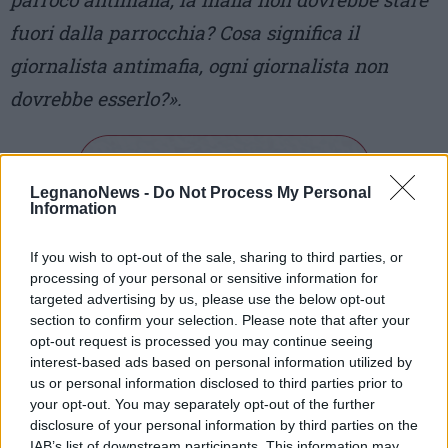
fuori dalla parrocchia? Cosa significa il
giornalista antimafia, ogni giornalista non
dovrebbe esserlo?».
LegnanoNews -
Do Not Process My Personal
Information
If you wish to opt-out of the sale, sharing to third parties, or
Tutti gli eventi
processing of your personal or sensitive information for
di
agosto
targeted advertising by us, please use the below opt-out
Via Confalonieri, 5
section to confirm your selection. Please note that after your
Castronno
opt-out request is processed you may continue seeing
interest-based ads based on personal information utilized by
us or personal information disclosed to third parties prior to
Redazione
info@legnanonews.com
your opt-out. You may separately opt-out of the further
disclosure of your personal information by third parties on the
Noi della redazione di LegnanoNews abbiamo a cuore
IAB’s list of downstream participants. This information may