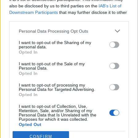
l'informazione del nostro territorio e cerchiamo di essere
also be disclosed by us to third parties on the
IAB’s List of
sempre in prima linea per informarvi in modo puntuale.
Downstream Participants
that may further disclose it to other
third parties.
PIÙ INFORMAZIONI SU
Personal Data Processing Opt Outs
castellanza
I want to opt-out of the Sharing of my
personal data.
Opted In
LEGGI GLI ALTRI ARTICOLI DI
I want to opt-out of the Sale of my
ALTRE NEWS
Personal Data.
Opted In
I want to opt-out of processing my
Personal Data for Targeted Advertising.
Opted In
Selezioniamo per te
I want to opt-out of Collection, Use,
Il meglio di
Retention, Sale, and/or Sharing of my
Personal Data that Is Unrelated with the
Purposes for which it was collected.
Opted Out
CONFIRM