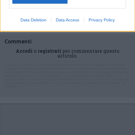
Iscriviti alla
newsletter
Data Deletion
Data Access
Privacy Policy
Commenti
Accedi
o
registrati
per commentare questo
articolo.
L'email è richiesta ma non verrà mostrata ai visitatori. Il contenuto di questo
commento esprime il pensiero dell'autore e non rappresenta la linea editoriale
di VareseNews.it, che rimane autonoma e indipendente. I messaggi inclusi nei
commenti non sono testi giornalistici, ma post inviati dai singoli lettori che
possono essere automaticamente pubblicati senza filtro preventivo. I commenti
che includano uno o più link a siti esterni verranno rimossi in automatico dal
sistema.