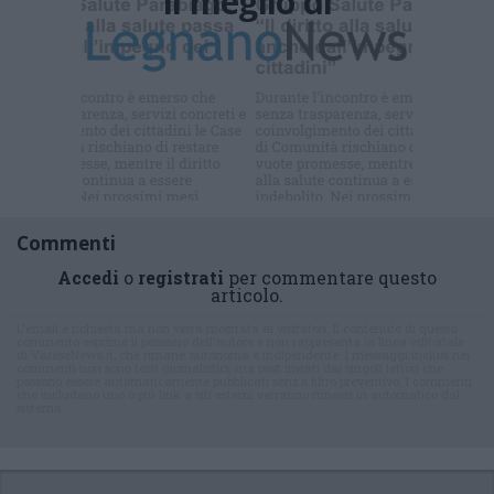
Il meglio di
Commenti
Accedi
o
registrati
per commentare questo
articolo.
L'email è richiesta ma non verrà mostrata ai visitatori. Il contenuto di questo
commento esprime il pensiero dell'autore e non rappresenta la linea editoriale
di VareseNews.it, che rimane autonoma e indipendente. I messaggi inclusi nei
commenti non sono testi giornalistici, ma post inviati dai singoli lettori che
possono essere automaticamente pubblicati senza filtro preventivo. I commenti
che includano uno o più link a siti esterni verranno rimossi in automatico dal
sistema.