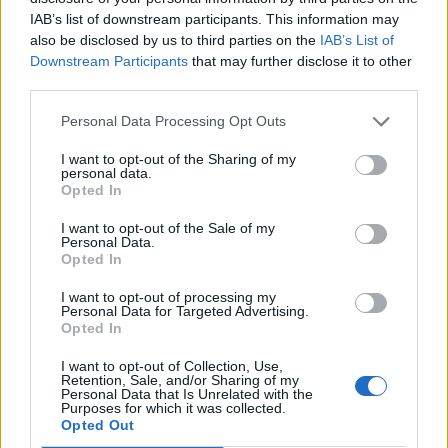
IAB’s list of downstream participants. This information may
also be disclosed by us to third parties on the
IAB’s List of
Downstream Participants
that may further disclose it to other
third parties.
Personal Data Processing Opt Outs
I want to opt-out of the Sharing of my
personal data.
Opted In
ALTO MILANESE
A luglio 130 nuovi nati all’Ospedale
I want to opt-out of the Sale of my
Personal Data.
di Legnano. Mai così tante nuove
Opted In
nascite in un solo mese da 10 anni
I want to opt-out of processing my
Personal Data for Targeted Advertising.
Opted In
I want to opt-out of Collection, Use,
Retention, Sale, and/or Sharing of my
Personal Data that Is Unrelated with the
Purposes for which it was collected.
Opted Out