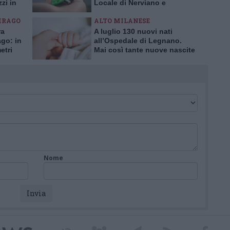
zzi in
Locale di Nerviano e
Pogliano smaschera la truffa
IRAGO
ALTO MILANESE
ra
A luglio 130 nuovi nati
ago: in
all’Ospedale di Legnano.
etri
Mai così tante nuove nascite
in un solo mese da 10 anni
Nome