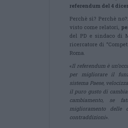
referendum del 4 dice
Perchè sì? Perchè no?:
visto come relatori,
per
del PD e sindaco di 
ricercatore di “Compet
Roma.
«
Il referendum è un’occ
per migliorare il funz
sistema Paese, velocizz
il puro gusto di cambi
cambiamento, se fat
miglioramento delle 
contraddizioni
».