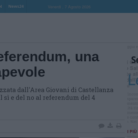
N
News24
Venerdi , 7 Agosto 2026
Referendum, una
S
apevole
zzata dall'Area Giovani di Castellanza
l sì e del no al referendum del 4
I PIÙ