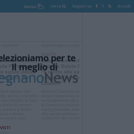
Cerca
Seguici su
Accedi
Meteo
elezioniamo per te
Il meglio di
Iscriviti alla
newsletter
 VISTI