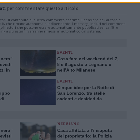
ati
per commentare questo articolo.
tatori. Il contenuto di questo commento esprime il pensiero dell'autore e
s.it, che rimane autonoma e indipendente. I messaggi inclusi nei commenti
ingoli lettori che possono essere automaticamente pubblicati senza filtro
nk a siti esterni verranno rimossi in automatico dal sistema.
EVENTI
 nero”
Cosa fare nel weekend del 7,
evisti
8 e 9 agosto a Legnano e
zzi in
nell’Alto Milanese
EVENTI
Cinque idee per la Notte di
ruppo
San Lorenzo, tra stelle
di
cadenti e desideri da
a”
esprimere
NERVIANO
 nero”
Casa affittata all’insaputa
evisti
del proprietario: la Polizia