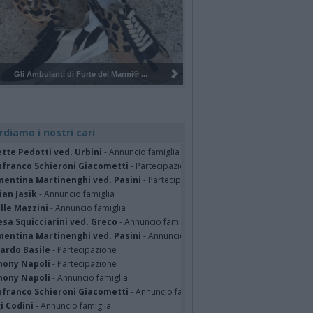
Pulizia del bosco del Rugareto a ...
rdiamo i nostri cari
tte Pedotti ved. Urbini
- Annuncio famiglia
nfranco Schieroni Giacometti
- Partecipazione
mentina Martinenghi ved. Pasini
- Partecipazione
ian Jasik
- Annuncio famiglia
lle Mazzini
- Annuncio famiglia
sa Squicciarini ved. Greco
- Annuncio famiglia
mentina Martinenghi ved. Pasini
- Annuncio famiglia
cardo Basile
- Partecipazione
hony Napoli
- Partecipazione
hony Napoli
- Annuncio famiglia
nfranco Schieroni Giacometti
- Annuncio famiglia
i Codini
- Annuncio famiglia