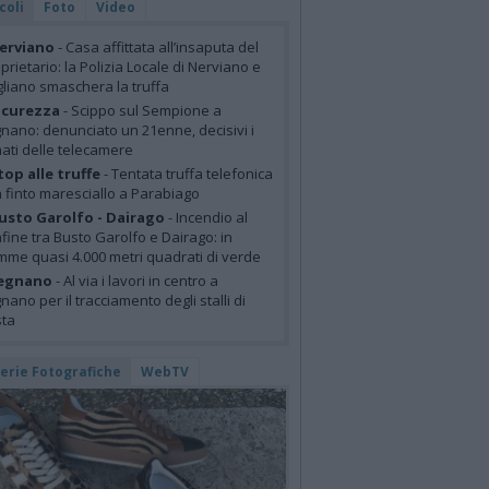
coli
Foto
Video
erviano
- Casa affittata all’insaputa del
prietario: la Polizia Locale di Nerviano e
liano smaschera la truffa
icurezza
- Scippo sul Sempione a
nano: denunciato un 21enne, decisivi i
mati delle telecamere
top alle truffe
- Tentata truffa telefonica
 finto maresciallo a Parabiago
usto Garolfo - Dairago
- Incendio al
fine tra Busto Garolfo e Dairago: in
mme quasi 4.000 metri quadrati di verde
egnano
- Al via i lavori in centro a
nano per il tracciamento degli stalli di
sta
lerie Fotografiche
WebTV