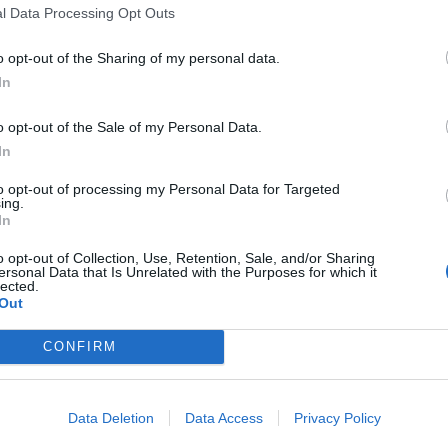
l Data Processing Opt Outs
Tutti gli eventi
o opt-out of the Sharing of my personal data.
In
di
agosto
Via Confalonieri, 5
Castronno
o opt-out of the Sale of my Personal Data.
In
to opt-out of processing my Personal Data for Targeted
ing.
In
nanoNews abbiamo a cuore l'informazione del nostro
ssere sempre in prima linea per informarvi in modo
o opt-out of Collection, Use, Retention, Sale, and/or Sharing
ersonal Data that Is Unrelated with the Purposes for which it
lected.
Out
CONFIRM
Pubblicato il 11 Novembre 2016
Data Deletion
Data Access
Privacy Policy