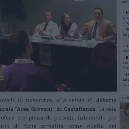
Arti
»
N
pro
Pog
»
S
Leg
fil
»
S
con
»
B
con
fia
»
L
Leg
so
Gal
iovedì 10 novembre, alla serata di
debutto
urale "Area Giovani" di Castellanza.
La sala
ioteca era piena di persone interveute per
nto di forte attualità come quello del