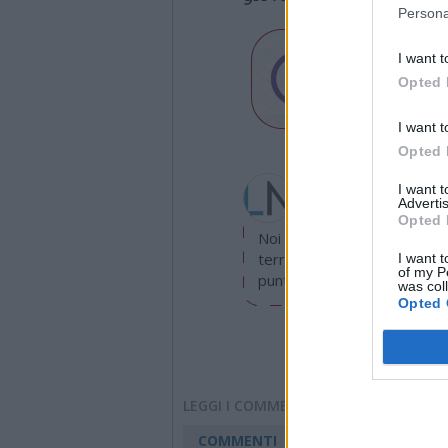
Persona
I want t
Opted 
I want t
Opted 
Redazione
I want 
info@legnanonews.com
Advertis
Opted 
Noi della redazione di Leg
territorio e cerchiamo di e
I want t
of my P
puntuale.
was col
Opted 
LEGGI I COMMENTI
COMMENTI