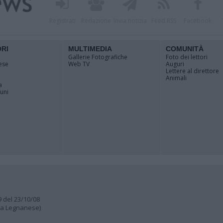
Registrati
Redazione
Invia notizia
Feed RSS
Facebook
ORI
MULTIMEDIA
COMUNITÀ
Gallerie Fotografiche
Foto dei lettori
ese
Web TV
Auguri
Lettere al direttore
Animali
a
muni
9 del 23/10/08
lia Legnanese)