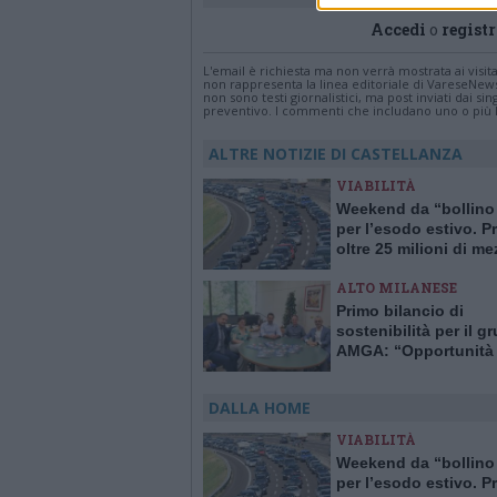
Accedi
o
registr
L'email è richiesta ma non verrà mostrata ai visi
non rappresenta la linea editoriale di VareseNew
non sono testi giornalistici, ma post inviati dai s
preventivo. I commenti che includano uno o più li
ALTRE NOTIZIE DI CASTELLANZA
VIABILITÀ
Weekend da “bollino
per l’esodo estivo. Pr
oltre 25 milioni di me
viaggio
ALTO MILANESE
Primo bilancio di
sostenibilità per il g
AMGA: “Opportunità 
crescita e trasparenz
DALLA HOME
VIABILITÀ
Weekend da “bollino
per l’esodo estivo. Pr