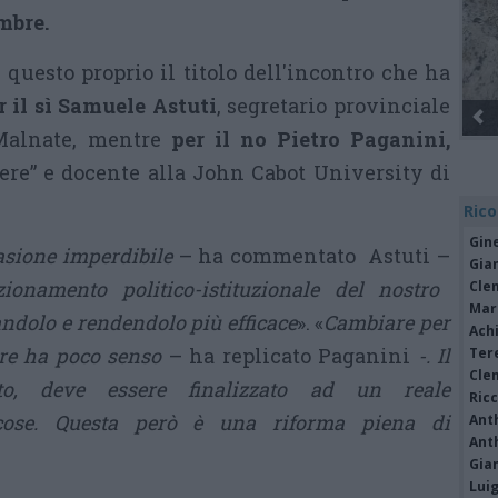
mbre.
 questo proprio il titolo dell'incontro che ha
 il sì Samuele Astuti
, segretario provinciale
Gli Ambulanti di Forte dei Marmi® ...
Malnate, mentre
per il no Pietro Paganini,
ere” e docente alla John Cabot University di
Rico
Gine
asione imperdibile
– ha commentato Astuti –
Gia
ionamento politico-istituzionale del nostro
Cle
Mar
andolo e rendendolo più efficace
». «
Cambiare per
Achi
are ha poco senso
– ha replicato Paganini
-. Il
Tere
Cle
to, deve essere finalizzato ad un reale
Ric
cose. Questa però è una riforma piena di
Ant
Ant
Gia
Luig