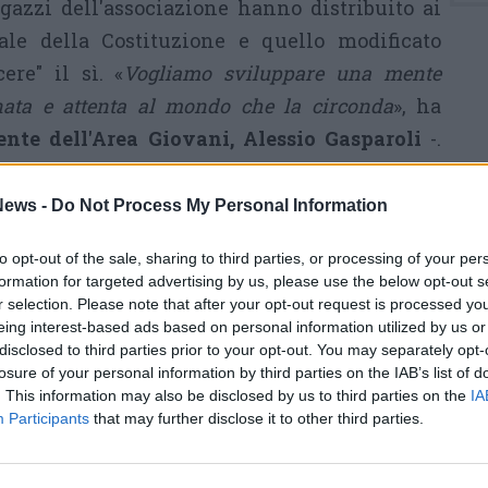
agazzi dell'associazione hanno distribuito ai
uale della Costituzione e quello modificato
ere" il sì. «
Vogliamo sviluppare una mente
inata e attenta al mondo che la circonda
», ha
ente dell'Area Giovani, Alessio Gasparoli
-.
e da questo evento in quanto ė all'ordine del
e e non potevamo rimanerne indifferenti. Con
ews -
Do Not Process My Personal Information
aiutare tutti, in particolare i più giovani, a
to opt-out of the sale, sharing to third parties, or processing of your per
 temi che vengono trattati dalla riforma
formation for targeted advertising by us, please use the below opt-out s
ci ha guidati nella preparazione di questa serata
r selection. Please note that after your opt-out request is processed y
eing interest-based ads based on personal information utilized by us or
niamo sia importante comprendere sempre il
disclosed to third parties prior to your opt-out. You may separately opt-
ndo con razionalità e spirito critico
».
losure of your personal information by third parties on the IAB’s list of
. This information may also be disclosed by us to third parties on the
IA
e che ė stato molto soddisfacente. Un'ottima
Participants
that may further disclose it to other third parties.
di essere riusciti a coinvolgere anche numerosi
ha concluso Gasparoli.