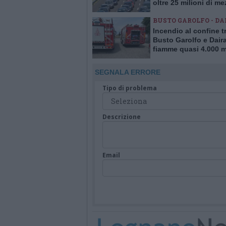
oltre 25 milioni di me
viaggio
BUSTO GAROLFO - DA
Incendio al confine t
Busto Garolfo e Dair
fiamme quasi 4.000 m
quadrati di verde
SEGNALA ERRORE
Tipo di problema
Descrizione
Email