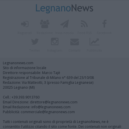
Registrati
Redazione
Invia notizia
Feed RSS
Facebook
Twitter
Instagram
Contatti
Pubblicità
Legnanonews.com
Sito di informazione locale
Direttore responsabile: Marco Tajè
Registrazione al Tribunale di Milano n° 639 del 23/10/08
Redazione: Via Matteotti, 3 (presso Famiglia Legnanese)
20025 Legnano (MI)
Cell.: +39.393.9013760
Email Direzione: direttore@legnanonews.com
Email Redazione: info@legnanonews.com
Pubblicità: commerciale@legnanonews.com
Tutti i contenuti originali sono di proprietà di LegnanoNews, ne è
consentito l'utilizzo citando il sito come fonte. Dei contenuti non originali