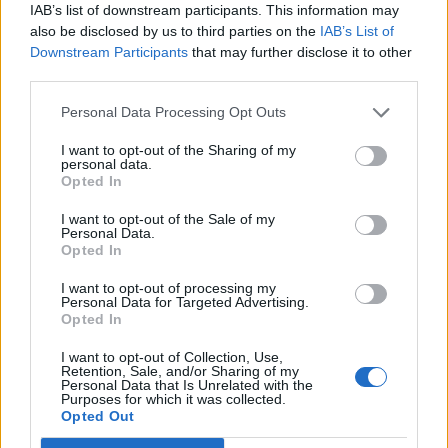
IAB’s list of downstream participants. This information may
also be disclosed by us to third parties on the
IAB’s List of
Downstream Participants
that may further disclose it to other
third parties.
Personal Data Processing Opt Outs
I want to opt-out of the Sharing of my
personal data.
Opted In
Commenti
I want to opt-out of the Sale of my
Accedi
o
registrati
per commentare questo
Personal Data.
articolo.
Opted In
L'email è richiesta ma non verrà mostrata ai visitatori. Il contenuto di questo
I want to opt-out of processing my
commento esprime il pensiero dell'autore e non rappresenta la linea editoriale
di VareseNews.it, che rimane autonoma e indipendente. I messaggi inclusi nei
Personal Data for Targeted Advertising.
commenti non sono testi giornalistici, ma post inviati dai singoli lettori che
Opted In
possono essere automaticamente pubblicati senza filtro preventivo. I commenti
che includano uno o più link a siti esterni verranno rimossi in automatico dal
sistema.
I want to opt-out of Collection, Use,
Retention, Sale, and/or Sharing of my
Personal Data that Is Unrelated with the
Purposes for which it was collected.
Opted Out