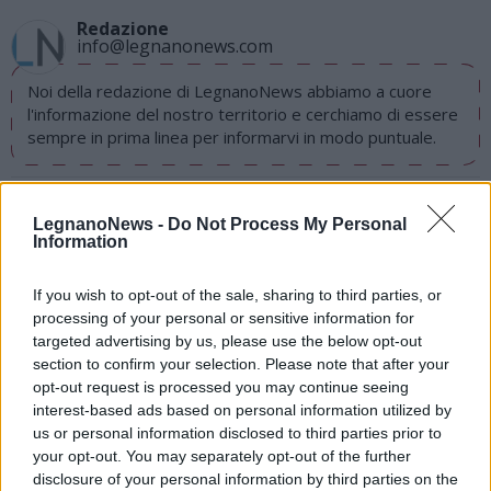
Redazione
info@legnanonews.com
Noi della redazione di LegnanoNews abbiamo a cuore
l'informazione del nostro territorio e cerchiamo di essere
sempre in prima linea per informarvi in modo puntuale.
PIÙ INFORMAZIONI SU
LegnanoNews -
Do Not Process My Personal
Information
LEGGI GLI ALTRI ARTICOLI DI
If you wish to opt-out of the sale, sharing to third parties, or
LEGNANO
processing of your personal or sensitive information for
targeted advertising by us, please use the below opt-out
section to confirm your selection. Please note that after your
opt-out request is processed you may continue seeing
interest-based ads based on personal information utilized by
Selezioniamo per te
us or personal information disclosed to third parties prior to
Il meglio di
your opt-out. You may separately opt-out of the further
disclosure of your personal information by third parties on the