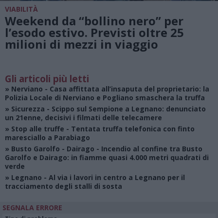
VIABILITÀ
Weekend da “bollino nero” per
l’esodo estivo. Previsti oltre 25
milioni di mezzi in viaggio
Gli articoli più letti
»
Nerviano
- Casa affittata all’insaputa del proprietario: la
Polizia Locale di Nerviano e Pogliano smaschera la truffa
»
Sicurezza
- Scippo sul Sempione a Legnano: denunciato
un 21enne, decisivi i filmati delle telecamere
»
Stop alle truffe
- Tentata truffa telefonica con finto
maresciallo a Parabiago
»
Busto Garolfo - Dairago
- Incendio al confine tra Busto
Garolfo e Dairago: in fiamme quasi 4.000 metri quadrati di
verde
»
Legnano
- Al via i lavori in centro a Legnano per il
tracciamento degli stalli di sosta
SEGNALA ERRORE