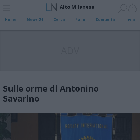
Alto Milanese
Home
News 24
Cerca
Palio
Comunità
Invia
ADV
Sulle orme di Antonino
Savarino