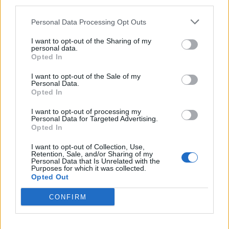
third parties.
Commenti
Personal Data Processing Opt Outs
Accedi
o
registrati
per commentare questo
I want to opt-out of the Sharing of my
articolo.
personal data.
Opted In
L'email è richiesta ma non verrà mostrata ai visitatori. Il contenuto di questo
commento esprime il pensiero dell'autore e non rappresenta la linea editoriale
di VareseNews.it, che rimane autonoma e indipendente. I messaggi inclusi nei
I want to opt-out of the Sale of my
commenti non sono testi giornalistici, ma post inviati dai singoli lettori che
Personal Data.
possono essere automaticamente pubblicati senza filtro preventivo. I commenti
che includano uno o più link a siti esterni verranno rimossi in automatico dal
Opted In
sistema.
I want to opt-out of processing my
Personal Data for Targeted Advertising.
Opted In
I want to opt-out of Collection, Use,
Retention, Sale, and/or Sharing of my
Personal Data that Is Unrelated with the
Purposes for which it was collected.
Opted Out
CONFIRM