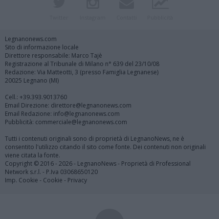
Twitter
Instagram
Contatti
Pubblicità
Legnanonews.com
Sito di informazione locale
Direttore responsabile: Marco Tajè
Registrazione al Tribunale di Milano n° 639 del 23/10/08
Redazione: Via Matteotti, 3 (presso Famiglia Legnanese)
20025 Legnano (MI)
Cell.: +39.393.9013760
Email Direzione: direttore@legnanonews.com
Email Redazione: info@legnanonews.com
Pubblicità: commerciale@legnanonews.com
Tutti i contenuti originali sono di proprietà di LegnanoNews, ne è
consentito l'utilizzo citando il sito come fonte. Dei contenuti non originali
viene citata la fonte.
Copyright © 2016 - 2026 - LegnanoNews - Proprietà di Professional
Network s.r.l. - P.Iva 03068650120
Imp. Cookie
-
Cookie
-
Privacy