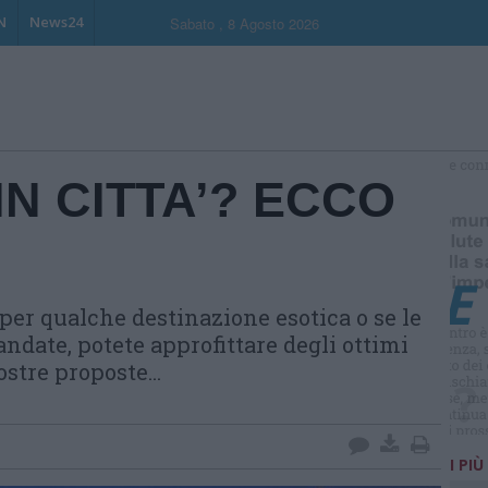
N
News24
Sabato , 8 Agosto 2026
N CITTA’? ECCO
S
 per qualche destinazione esotica o se le
andate, potete approfittare degli ottimi
stre proposte...
I PIÙ