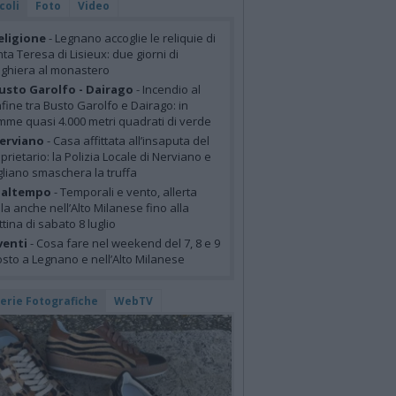
coli
Foto
Video
eligione
- Legnano accoglie le reliquie di
ta Teresa di Lisieux: due giorni di
ghiera al monastero
usto Garolfo - Dairago
- Incendio al
fine tra Busto Garolfo e Dairago: in
mme quasi 4.000 metri quadrati di verde
erviano
- Casa affittata all’insaputa del
prietario: la Polizia Locale di Nerviano e
liano smaschera la truffa
altempo
- Temporali e vento, allerta
lla anche nell’Alto Milanese fino alla
tina di sabato 8 luglio
venti
- Cosa fare nel weekend del 7, 8 e 9
sto a Legnano e nell’Alto Milanese
lerie Fotografiche
WebTV