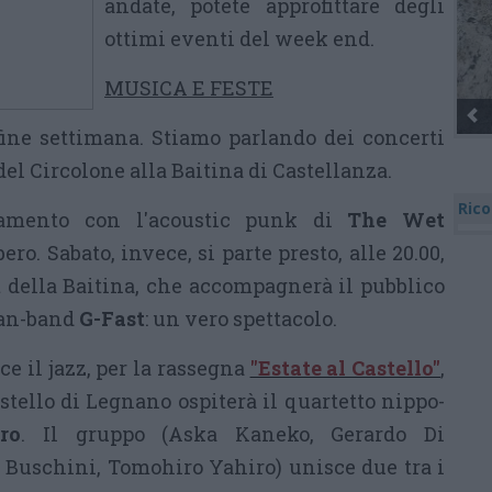
andate, potete approfittare degli
ottimi eventi del week end.
MUSICA E FESTE
ine settimana. Stiamo parlando dei concerti
del Circolone alla Baitina di Castellanza.
Rico
tamento con l'acoustic punk di
The Wet
ibero. Sabato, invece, si parte presto, alle 20.00,
et della Baitina, che accompagnerà il pubblico
man-band
G-Fast
: un vero spettacolo.
ce il jazz, per la rassegna
"Estate al Castello"
,
Castello di Legnano ospiterà il quartetto nippo-
ro
. Il gruppo (Aska Kaneko, Gerardo Di
o” Buschini, Tomohiro Yahiro) unisce due tra i