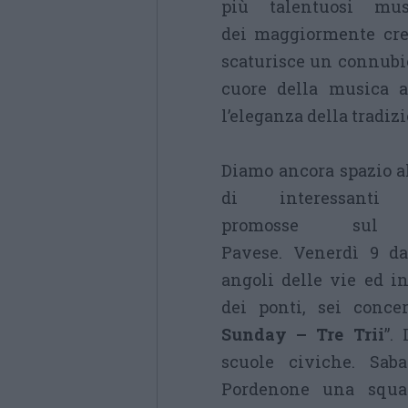
più talentuosi mu
dei maggiormente crea
scaturisce un connubio
cuore della musica a
l’eleganza della tradi
Diamo ancora spazio 
di interessanti i
promosse sul 
Pavese.
Venerdì 9 dal
angoli delle vie ed i
dei ponti, sei concer
Sunday – Tre Trii
”.
scuole civiche. Sab
Pordenone una squad