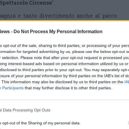
Spettacolo Circense
".
pagnia e tanto divertimento anche al parco
ni, in Canazza (via Colombes, Legnano). Come
ews -
Do Not Process My Personal Information
di ballare il liscio.
to opt-out of the sale, sharing to third parties, or processing of your per
…SIAMO FIGLI DELLE STELLE
formation for targeted advertising by us, please use the below opt-out s
r selection. Please note that after your opt-out request is processed y
Sabato 10 si festeggia
San Lorenzo
eing interest-based ads based on personal information utilized by us or
disclosed to third parties prior to your opt-out. You may separately opt-
e, come di consueto, ci si prepara a
losure of your personal information by third parties on the IAB’s list of
tenere d'occhio il cielo, in attesa di
. This information may also be disclosed by us to third parties on the
IA
Participants
that may further disclose it to other third parties.
scorgere nel buio della notte
qualche scia luminosa. Anche
ia di Perseidi si registrerà il 12 agosto – in
l Data Processing Opt Outs
erritorio sono tante le iniziative per poterci
tra stella cadente. Proprio lunedì infatti dalle
o opt-out of the Sharing of my personal data.