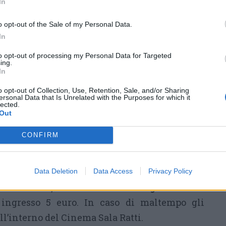
In
omica "G.V. Schiapparelli" organizza nel parco
 il cielo di mezz'estate: costellazioni e stelle
o opt-out of the Sale of my Personal Data.
le osservare il cielo con l'ausilio di telescopi
In
dalla società. Se invece volete tentare la
to opt-out of processing my Personal Data for Targeted
ing.
 sempre a Varese, in occasione della Festa
In
sera potrete partecipare al Campo dei Fiori a
o opt-out of Collection, Use, Retention, Sale, and/or Sharing
i San Lorenzo"
.
ersonal Data that Is Unrelated with the Purposes for which it
lected.
Out
CONFIRM
on la Cooperativa Cineproposta prosegue
 rassegna cinematografica estiva nel cortile
 sotto le stelle"
. Questo sabato appuntamento
Data Deletion
Data Access
Privacy Policy
ert Zemeckis, con Denzel Washington
. Inizio
, ingresso 5 euro. In caso di maltempo gli
all’interno del Cinema Sala Ratti.