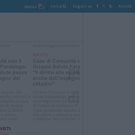
Cerca
Seguici su
Accedi
Meteo
elezioniamo per te
Il meglio di
 VISTI