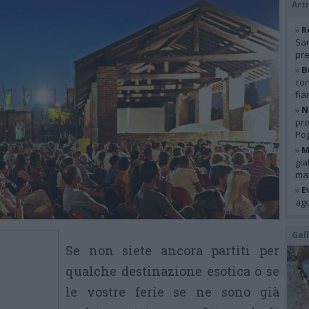
Arti
»
R
San
pre
»
B
con
fia
»
N
pro
Pog
»
M
gia
mat
»
E
ago
Gal
Se non siete ancora partiti per
qualche destinazione esotica o se
le vostre ferie se ne sono già