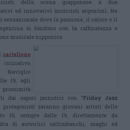
sicisti della scena giapponese a due
tivi ed innovativi musicisti argentini. Ne
 sensazionale dove la passione, il calore e il
rgentina si fondono con la raffinatezza e
zione musicale nipponica.
al
cartellone
niziative
Naviglio
le 19, agli
n prossimità
ti dai sapori jazzistici con “
Friday
Jazz
 I protagonisti saranno giovani artisti delle
ato 10, sempre dalle 19, d
irettamente da
ra di autentici saltimbanchi, maghi ed