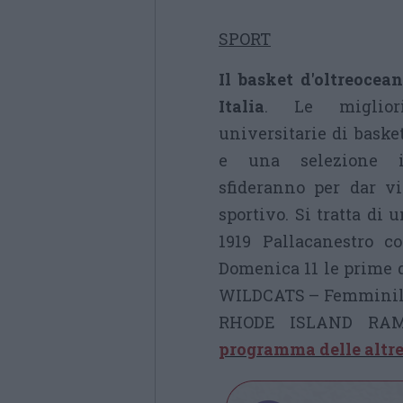
SPORT
Il basket d'oltreocea
Italia
. Le miglior
universitarie di bask
e una selezione i
sfideranno per dar v
sportivo.
Si tratta di 
1919 Pallacanestro c
D
omenica 11 le prime 
WILDCATS – Femminile 
RHODE ISLAND RAMS
programma delle altre