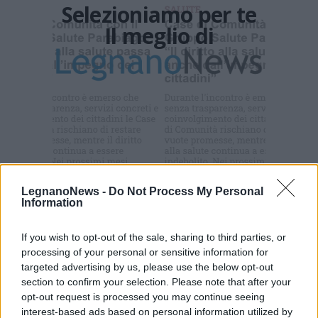
Selezioniamo per te
Il meglio di
Commenti
LegnanoNews -
Do Not Process My Personal
Information
Accedi
o
registrati
per commentare questo
articolo.
If you wish to opt-out of the sale, sharing to third parties, or
L'email è richiesta ma non verrà mostrata ai visitatori. Il contenuto di questo
processing of your personal or sensitive information for
commento esprime il pensiero dell'autore e non rappresenta la linea editoriale
di VareseNews.it, che rimane autonoma e indipendente. I messaggi inclusi nei
targeted advertising by us, please use the below opt-out
commenti non sono testi giornalistici, ma post inviati dai singoli lettori che
possono essere automaticamente pubblicati senza filtro preventivo. I commenti
section to confirm your selection. Please note that after your
che includano uno o più link a siti esterni verranno rimossi in automatico dal
opt-out request is processed you may continue seeing
sistema.
interest-based ads based on personal information utilized by