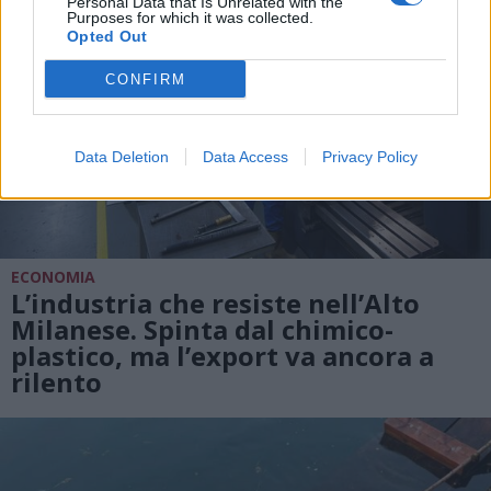
Personal Data that Is Unrelated with the
Purposes for which it was collected.
Opted Out
CONFIRM
Data Deletion
Data Access
Privacy Policy
ECONOMIA
L’industria che resiste nell’Alto
Milanese. Spinta dal chimico-
plastico, ma l’export va ancora a
rilento