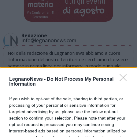
Tutti gli eventi
di
agosto
Via Confalonieri, 5
Castronno
Redazione
info@legnanonews.com
Noi della redazione di LegnanoNews abbiamo a cuore
l'informazione del nostro territorio e cerchiamo di essere
sempre in prima linea per informarvi in modo puntuale.
LegnanoNews -
Do Not Process My Personal
PIÙ INFORMAZIONI SU
Information
If you wish to opt-out of the sale, sharing to third parties, or
LEGGI GLI ALTRI ARTICOLI DI
processing of your personal or sensitive information for
LEGNANO
targeted advertising by us, please use the below opt-out
section to confirm your selection. Please note that after your
opt-out request is processed you may continue seeing
interest-based ads based on personal information utilized by