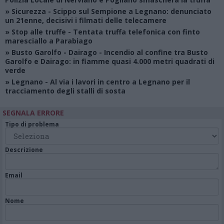
»
Sicurezza
- Scippo sul Sempione a Legnano: denunciato
un 21enne, decisivi i filmati delle telecamere
»
Stop alle truffe
- Tentata truffa telefonica con finto
maresciallo a Parabiago
»
Busto Garolfo - Dairago
- Incendio al confine tra Busto
Garolfo e Dairago: in fiamme quasi 4.000 metri quadrati di
verde
»
Legnano
- Al via i lavori in centro a Legnano per il
tracciamento degli stalli di sosta
SEGNALA ERRORE
Tipo di problema
Descrizione
Email
Nome