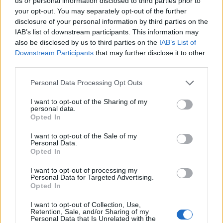
us or personal information disclosed to third parties prior to
your opt-out. You may separately opt-out of the further
Selezioniamo per te
disclosure of your personal information by third parties on the
Il meglio di
IAB’s list of downstream participants. This information may
also be disclosed by us to third parties on the
IAB’s List of
Downstream Participants
that may further disclose it to other
third parties.
Personal Data Processing Opt Outs
I want to opt-out of the Sharing of my
personal data.
Opted In
I want to opt-out of the Sale of my
Commenti
Personal Data.
Opted In
Accedi
o
registrati
per commentare questo
articolo.
I want to opt-out of processing my
Personal Data for Targeted Advertising.
L'email è richiesta ma non verrà mostrata ai visitatori. Il contenuto di questo
Opted In
commento esprime il pensiero dell'autore e non rappresenta la linea editoriale
di VareseNews.it, che rimane autonoma e indipendente. I messaggi inclusi nei
commenti non sono testi giornalistici, ma post inviati dai singoli lettori che
I want to opt-out of Collection, Use,
possono essere automaticamente pubblicati senza filtro preventivo. I commenti
Retention, Sale, and/or Sharing of my
che includano uno o più link a siti esterni verranno rimossi in automatico dal
sistema.
Personal Data that Is Unrelated with the