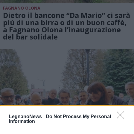
FAGNANO OLONA
Dietro il bancone “Da Mario” ci sarà
più di una birra o di un buon caffè,
a Fagnano Olona l’inaugurazione
del bar solidale
LegnanoNews -
Do Not Process My Personal
Information