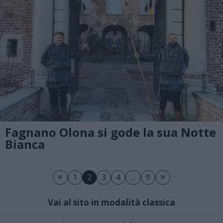
Fagnano Olona si gode la sua Notte
Bianca
«
»
1
2
3
4
…
9
Vai al sito in modalità classica