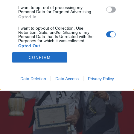
I want to opt-out of processing my
FAGNANO OLONA
Personal Data for Targeted Advertising.
Incidente fra tre auto sulla A8 a
Opted In
Fagnano Olona: Vigili del Fuoco in
I want to opt-out of Collection, Use,
azione
Retention, Sale, and/or Sharing of my
Personal Data that Is Unrelated with the
Purposes for which it was collected.
Opted Out
CONFIRM
Data Deletion
Data Access
Privacy Policy