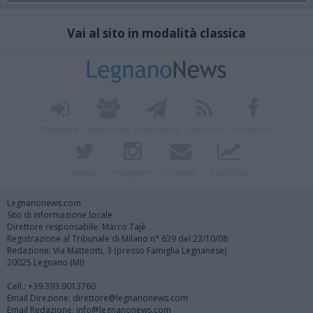
Vai al sito in modalità classica
Registrati
Redazione
Invia notizia
Feed RSS
Facebook
Twitter
Instagram
Contatti
Pubblicità
Legnanonews.com
Sito di informazione locale
Direttore responsabile: Marco Tajè
Registrazione al Tribunale di Milano n° 639 del 23/10/08
Redazione: Via Matteotti, 3 (presso Famiglia Legnanese)
20025 Legnano (MI)
Cell.: +39.393.9013760
Email Direzione: direttore@legnanonews.com
Email Redazione: info@legnanonews.com