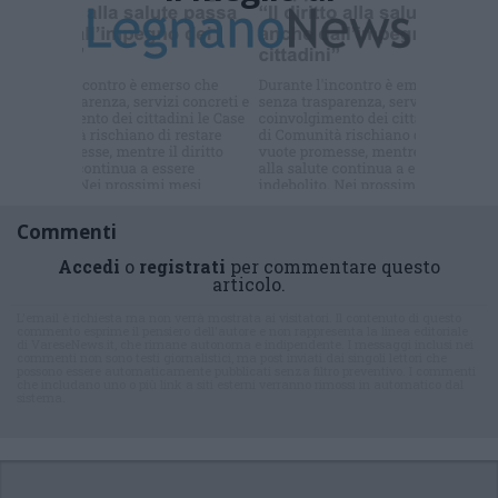
Iscriviti alla
newsletter
Commenti
Accedi
o
registrati
per commentare questo
articolo.
L'email è richiesta ma non verrà mostrata ai visitatori. Il contenuto di questo
commento esprime il pensiero dell'autore e non rappresenta la linea editoriale
di VareseNews.it, che rimane autonoma e indipendente. I messaggi inclusi nei
commenti non sono testi giornalistici, ma post inviati dai singoli lettori che
possono essere automaticamente pubblicati senza filtro preventivo. I commenti
che includano uno o più link a siti esterni verranno rimossi in automatico dal
sistema.