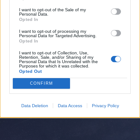
I want to opt-out of the Sale of my
Personal Data.
Opted In
I want to opt-out of processing my
Personal Data for Targeted Advertising.
Opted In
I want to opt-out of Collection, Use,
EVENTI
Retention, Sale, and/or Sharing of my
Personal Data that Is Unrelated with the
Cosa fare nel weekend del 7, 8 e 9
Purposes for which it was collected.
agosto a Legnano e nell’Alto
Opted Out
Milanese
CONFIRM
Data Deletion
Data Access
Privacy Policy