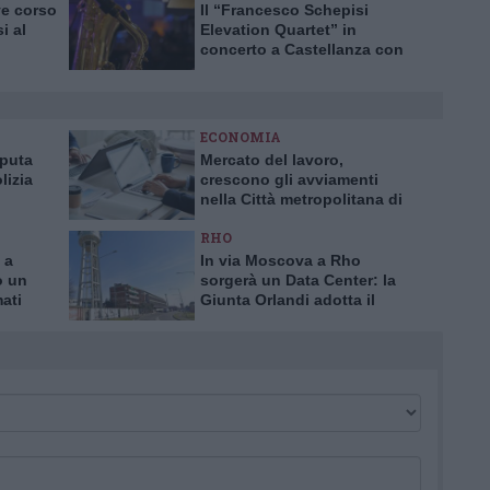
ve corso
Il “Francesco Schepisi
i al
Elevation Quartet” in
concerto a Castellanza con
la rassegna JazzAltro
ECONOMIA
aputa
Mercato del lavoro,
lizia
crescono gli avviamenti
nella Città metropolitana di
a truffa
Milano
RHO
 a
In via Moscova a Rho
o un
sorgerà un Data Center: la
mati
Giunta Orlandi adotta il
piano attuativo