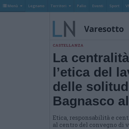
Menù
Legnano
Territori
Palio
Eventi
Sport
V
Varesotto
CASTELLANZA
La centralit
l’etica del l
delle solitud
Bagnasco al
Etica, responsabilità e cen
al centro del convegno di 