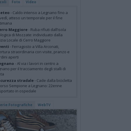
coli
Foto
Video
eteo
- Caldo intenso a Legnano fino a
vedì, atteso un temporale per il fine
ttimana
erro Maggiore
- Ruba rifiuti dall’isola
logica di Mozzate: individuato dalla
izia Locale di Cerro Maggiore
venti
- Ferragosto a Villa Arconati,
rtura straordinaria con visite, pranzo e
rdini aperti
egnano
- Al via i lavori in centro a
nano per il tracciamento degli stalli di
sta
icurezza stradale
- Cade dalla bicicletta
corso Sempione a Legnano: 22enne
sportato in ospedale
lerie Fotografiche
WebTV