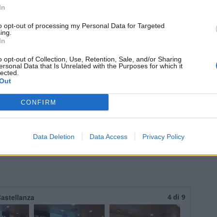
di
agosto
In
Via Confalonieri, 5
Castronno
to opt-out of processing my Personal Data for Targeted
ing.
In
o opt-out of Collection, Use, Retention, Sale, and/or Sharing
ersonal Data that Is Unrelated with the Purposes for which it
lected.
nanoNews abbiamo a cuore l'informazione del nostro
Out
ssere sempre in prima linea per informarvi in modo
CONFIRM
Data Deletion
Data Access
Privacy Policy
Pubblicato il 09 Maggio 2026
Castellanza
4 di 9