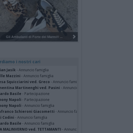
Pulizia del bosco del Rugareto a ...
rdiamo i nostri cari
ian Jasik
- Annuncio famiglia
lle Mazzini
- Annuncio famiglia
sa Squicciarini ved. Greco
- Annuncio famiglia
mentina Martinenghi ved. Pasini
- Annuncio famiglia
cardo Basile
- Partecipazione
hony Napoli
- Partecipazione
hony Napoli
- Annuncio famiglia
nfranco Schieroni Giacometti
- Annuncio famiglia
i Codini
- Annuncio famiglia
cardo Basile
- Annuncio famiglia
A MALINVERNO ved. TETTAMANTI
- Annuncio famiglia