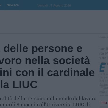
N
News24
Venerdi , 7 Agosto 2026
S
à delle persone e
avoro nella società
ini con il cardinale
la LIUC
tralità della persona nel mondo del lavoro
I PIÙ
venerdì 8 maggio all’Università LIUC di