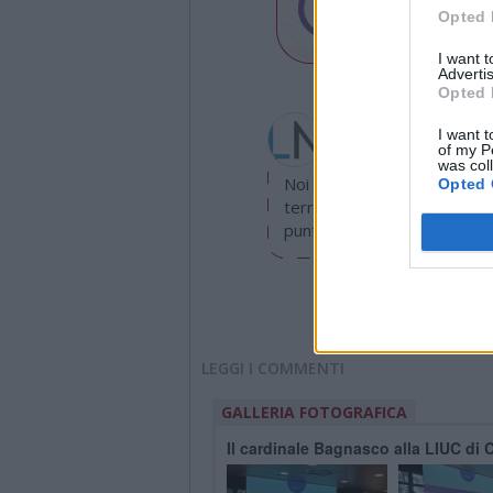
Opted 
I want 
Advertis
Opted 
Redazione
I want t
info@legnanonews.com
of my P
was col
Noi della redazione di Leg
Opted 
territorio e cerchiamo di e
puntuale.
LEGGI I COMMENTI
GALLERIA FOTOGRAFICA
Il cardinale Bagnasco alla LIUC di 