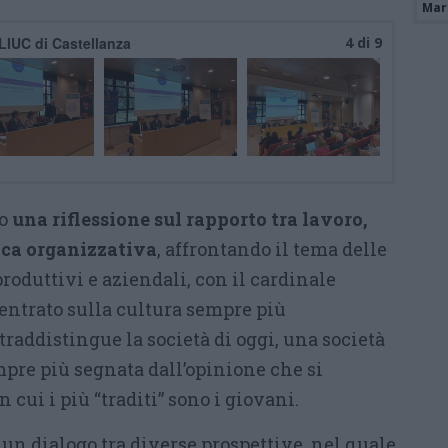
Mari
 LIUC di Castellanza
4 di 9
to
una riflessione sul rapporto tra lavoro,
tica organizzativa
, affrontando il tema delle
produttivi e aziendali, con il cardinale
entrato sulla cultura sempre più
raddistingue la società di oggi, una società
mpre più segnata dall’opinione che si
n cui i più “traditi” sono i giovani.
 un dialogo tra diverse prospettive, nel quale