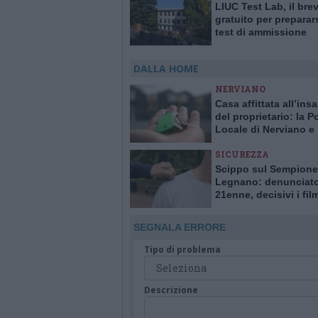
LIUC Test Lab, il bre
gratuito per preparars
test di ammissione
DALLA HOME
NERVIANO
Casa affittata all’ins
del proprietario: la Po
Locale di Nerviano e
Pogliano smaschera l
SICUREZZA
Scippo sul Sempione
Legnano: denunciat
21enne, decisivi i fil
delle telecamere
SEGNALA ERRORE
Tipo di problema
Descrizione