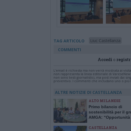
Liuc Castellanza
TAG ARTICOLO
COMMENTI
Accedi
o
registr
L'email è richiesta ma non verrà mostrata ai visi
non rappresenta la linea editoriale di VareseNew
non sono testi giornalistici, ma post inviati dai s
preventivo. I commenti che includano uno o più li
ALTRE NOTIZIE DI CASTELLANZA
ALTO MILANESE
Primo bilancio di
sostenibilità per il g
AMGA: “Opportunità 
crescita e trasparenz
CASTELLANZA