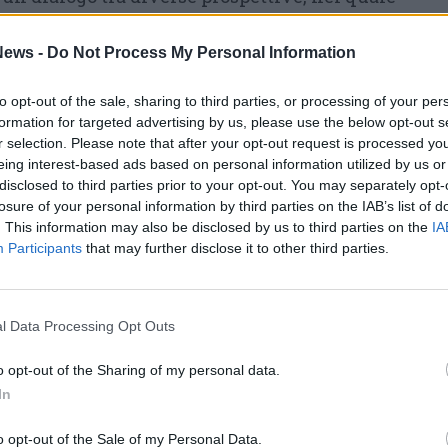
venti di carattere teologico, economico e
ntributo di don Walter Magnoni
, docente di
ews -
Do Not Process My Personal Information
versità Cattolica che ha parlato di impresa e
to opt-out of the sale, sharing to third parties, or processing of your per
ica della persona”, e di
Eliana Minelli
,
formation for targeted advertising by us, please use the below opt-out s
one aziendale alla LIUC che si è concentrata
r selection. Please note that after your opt-out request is processed y
eing interest-based ads based on personal information utilized by us or
disclosed to third parties prior to your opt-out. You may separately opt-
losure of your personal information by third parties on the IAB’s list of
iluppato attraverso
una tavola rotonda
. This information may also be disclosed by us to third parties on the
IA
lista Lucia Landoni
. Al dibattito
Participants
that may further disclose it to other third parties.
ove, giornalista e fondatrice
rasole, Elena Salda, imprenditrice e
l Data Processing Opt Outs
zione per la Responsabilità Sociale d’Impresa,
ere del Lavoro e presidente di Vimi Fasteners.
o opt-out of the Sharing of my personal data.
In
Tutti gli eventi
o opt-out of the Sale of my Personal Data.