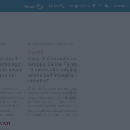
Cerca
Seguici su
Accedi
Meteo
elezioniamo per te
Il meglio di
 VISTI