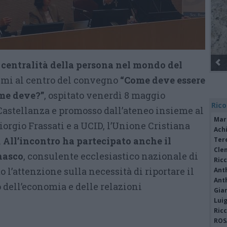
e centralità della persona nel mondo del
temi al centro del convegno
“Come deve essere
ome deve?”
, ospitato venerdì 8 maggio
Rico
 Castellanza e promosso dall’ateneo insieme al
Mar
iorgio Frassati e a UCID, l’Unione Cristiana
Achi
.
All’incontro ha partecipato anche il
Tere
Cle
nasco
, consulente ecclesiastico nazionale di
Ric
 l’attenzione sulla necessità di riportare il
Ant
Ant
 dell’economia e delle relazioni
Gia
Luig
Ric
ROS