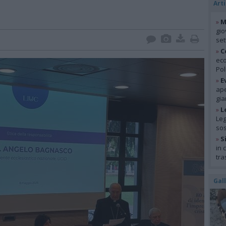
Arti
»
M
gio
se
»
C
eco
Pol
»
E
ape
gia
»
L
Leg
so
»
S
in 
tra
Gal