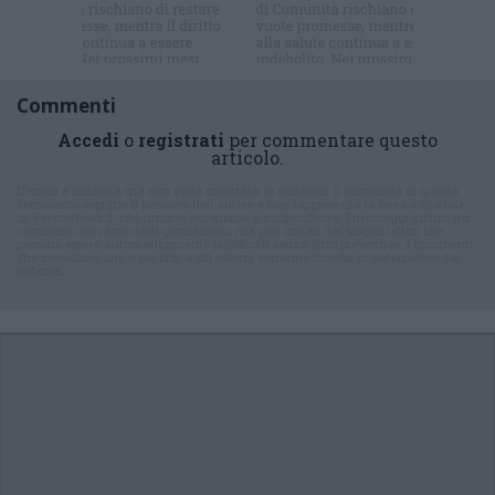
Commenti
Accedi
o
registrati
per commentare questo
articolo.
L'email è richiesta ma non verrà mostrata ai visitatori. Il contenuto di questo
commento esprime il pensiero dell'autore e non rappresenta la linea editoriale
di VareseNews.it, che rimane autonoma e indipendente. I messaggi inclusi nei
commenti non sono testi giornalistici, ma post inviati dai singoli lettori che
possono essere automaticamente pubblicati senza filtro preventivo. I commenti
che includano uno o più link a siti esterni verranno rimossi in automatico dal
sistema.