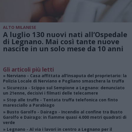
ALTO MILANESE
A luglio 130 nuovi nati all’Ospedale
di Legnano. Mai così tante nuove
nascite in un solo mese da 10 anni
Gli articoli più letti
»
Nerviano
- Casa affittata all’insaputa del proprietario: la
Polizia Locale di Nerviano e Pogliano smaschera la truffa
»
Sicurezza
- Scippo sul Sempione a Legnano: denunciato
un 21enne, decisivi i filmati delle telecamere
»
Stop alle truffe
- Tentata truffa telefonica con finto
maresciallo a Parabiago
»
Busto Garolfo - Dairago
- Incendio al confine tra Busto
Garolfo e Dairago: in fiamme quasi 4.000 metri quadrati di
verde
»
Legnano
- Al via i lavori in centro a Legnano per il