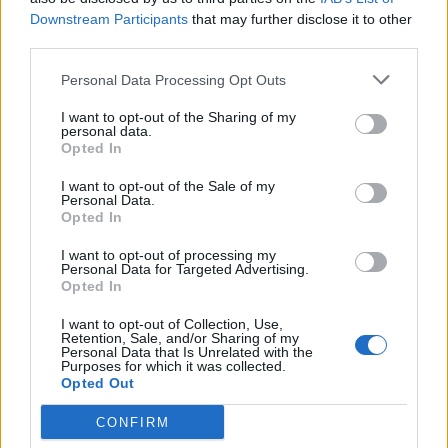
Downstream Participants
that may further disclose it to other
third parties.
VIABILITÀ
Personal Data Processing Opt Outs
Weekend da “bollino nero” per
I want to opt-out of the Sharing of my
l’esodo estivo. Previsti oltre 25
personal data.
milioni di mezzi in viaggio
Opted In
I want to opt-out of the Sale of my
Personal Data.
Opted In
I want to opt-out of processing my
Personal Data for Targeted Advertising.
Opted In
I want to opt-out of Collection, Use,
Retention, Sale, and/or Sharing of my
Personal Data that Is Unrelated with the
Purposes for which it was collected.
Opted Out
CONFIRM