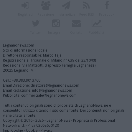
Registrati
Redazione
Invia notizia
Feed RSS
Facebook
Twitter
Instagram
Contatti
Pubblicità
Legnanonews.com
Sito di informazione locale
Direttore responsabile: Marco Tajè
Registrazione al Tribunale di Milano n° 639 del 23/10/08
Redazione: Via Matteotti, 3 (presso Famiglia Legnanese)
20025 Legnano (MI)
Cell.: +39.393.9013760
Email Direzione: direttore@legnanonews.com
Email Redazione: info@legnanonews.com
Pubblicità: commerciale@legnanonews.com
Tutti i contenuti originali sono di proprietà di LegnanoNews, ne è
consentito l'utilizzo citando il sito come fonte. Dei contenuti non originali
viene citata la fonte.
Copyright © 2016 - 2026 - LegnanoNews - Proprietà di Professional
Network s.r.l. - P.Iva 03068650120
Imp. Cookie
-
Cookie
-
Privacy