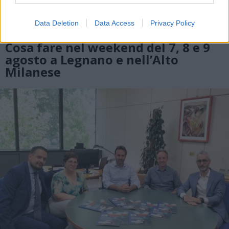
Data Deletion
Data Access
Privacy Policy
EVENTI
Cosa fare nel weekend del 7, 8 e 9
agosto a Legnano e nell’Alto
Milanese