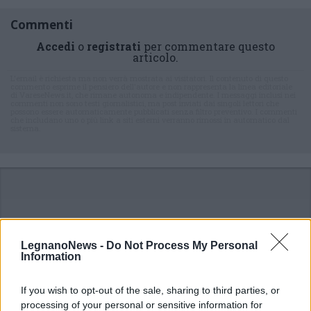
Commenti
Accedi
o
registrati
per commentare questo
articolo.
L'email è richiesta ma non verrà mostrata ai visitatori. Il contenuto di questo
commento esprime il pensiero dell'autore e non rappresenta la linea editoriale
di VareseNews.it, che rimane autonoma e indipendente. I messaggi inclusi nei
commenti non sono testi giornalistici, ma post inviati dai singoli lettori che
possono essere automaticamente pubblicati senza filtro preventivo. I commenti
che includano uno o più link a siti esterni verranno rimossi in automatico dal
sistema.
LegnanoNews -
Do Not Process My Personal
Information
If you wish to opt-out of the sale, sharing to third parties, or
processing of your personal or sensitive information for