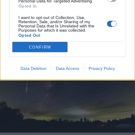
Personal Data for Targeted Advertising.
VIABILITÀ
Opted In
Weekend da “bollino nero” per
l’esodo estivo. Previsti oltre 25
I want to opt-out of Collection, Use,
Retention, Sale, and/or Sharing of my
milioni di mezzi in viaggio
Personal Data that Is Unrelated with the
Purposes for which it was collected.
Opted Out
CONFIRM
Data Deletion
Data Access
Privacy Policy