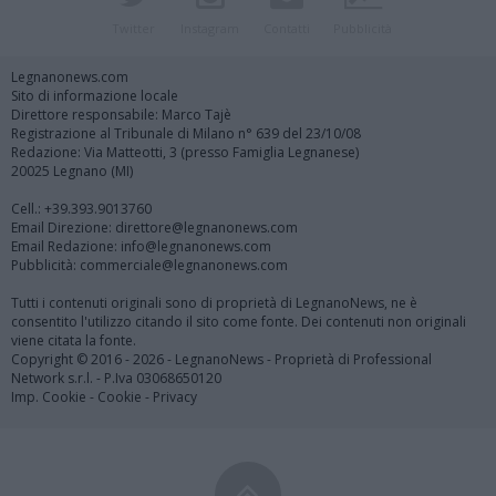
Twitter
Instagram
Contatti
Pubblicità
Legnanonews.com
Sito di informazione locale
Direttore responsabile: Marco Tajè
Registrazione al Tribunale di Milano n° 639 del 23/10/08
Redazione: Via Matteotti, 3 (presso Famiglia Legnanese)
20025 Legnano (MI)
Cell.: +39.393.9013760
Email Direzione: direttore@legnanonews.com
Email Redazione: info@legnanonews.com
Pubblicità: commerciale@legnanonews.com
Tutti i contenuti originali sono di proprietà di LegnanoNews, ne è
consentito l'utilizzo citando il sito come fonte. Dei contenuti non originali
viene citata la fonte.
Copyright © 2016 - 2026 - LegnanoNews - Proprietà di Professional
Network s.r.l. - P.Iva 03068650120
Imp. Cookie
-
Cookie
-
Privacy