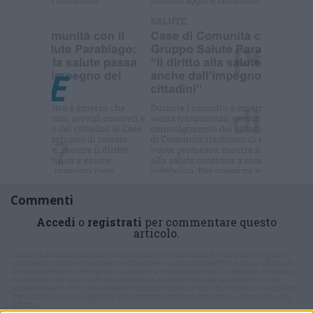
Selezioniamo per te
Il meglio di
Commenti
Accedi
o
registrati
per commentare questo
articolo.
L'email è richiesta ma non verrà mostrata ai visitatori. Il contenuto di questo
commento esprime il pensiero dell'autore e non rappresenta la linea editoriale
di VareseNews.it, che rimane autonoma e indipendente. I messaggi inclusi nei
commenti non sono testi giornalistici, ma post inviati dai singoli lettori che
possono essere automaticamente pubblicati senza filtro preventivo. I commenti
che includano uno o più link a siti esterni verranno rimossi in automatico dal
sistema.