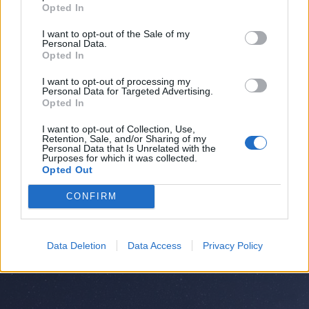
Opted In
I want to opt-out of the Sale of my
Personal Data.
Opted In
I want to opt-out of processing my
Personal Data for Targeted Advertising.
Opted In
I want to opt-out of Collection, Use,
Retention, Sale, and/or Sharing of my
Personal Data that Is Unrelated with the
Purposes for which it was collected.
Opted Out
ALTO MILANESE
Primo bilancio di sostenibilità per
CONFIRM
il gruppo AMGA: “Opportunità di
crescita e trasparenza”
Data Deletion
Data Access
Privacy Policy