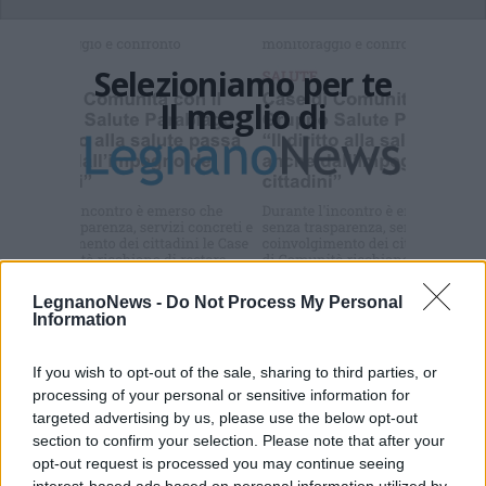
Selezioniamo per te
Il meglio di
Iscriviti alla
newsletter
LegnanoNews -
Do Not Process My Personal
Information
Commenti
If you wish to opt-out of the sale, sharing to third parties, or
Accedi
o
registrati
per commentare questo
processing of your personal or sensitive information for
articolo.
targeted advertising by us, please use the below opt-out
L'email è richiesta ma non verrà mostrata ai visitatori. Il contenuto di questo
section to confirm your selection. Please note that after your
commento esprime il pensiero dell'autore e non rappresenta la linea editoriale
opt-out request is processed you may continue seeing
di VareseNews.it, che rimane autonoma e indipendente. I messaggi inclusi nei
commenti non sono testi giornalistici, ma post inviati dai singoli lettori che
interest-based ads based on personal information utilized by