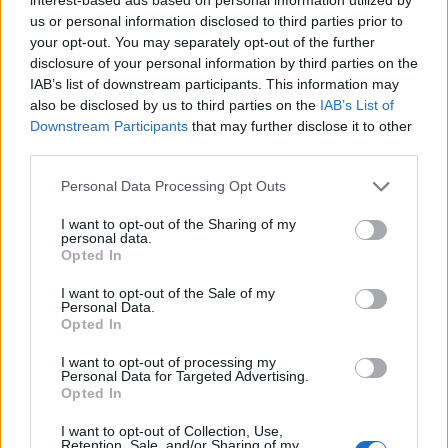
possono essere automaticamente pubblicati senza filtro preventivo. I commenti
che includano uno o più link a siti esterni verranno rimossi in automatico dal
us or personal information disclosed to third parties prior to
sistema.
your opt-out. You may separately opt-out of the further
disclosure of your personal information by third parties on the
IAB’s list of downstream participants. This information may
also be disclosed by us to third parties on the
IAB’s List of
Downstream Participants
that may further disclose it to other
third parties.
Personal Data Processing Opt Outs
I want to opt-out of the Sharing of my
personal data.
Opted In
I want to opt-out of the Sale of my
Personal Data.
Opted In
I want to opt-out of processing my
Personal Data for Targeted Advertising.
Opted In
ALTRE NOTIZIE DI CASTELLANZA
I want to opt-out of Collection, Use,
Retention, Sale, and/or Sharing of my