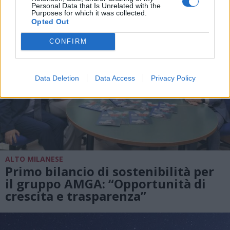
Personal Data that Is Unrelated with the
Purposes for which it was collected.
Opted Out
CONFIRM
Data Deletion
Data Access
Privacy Policy
ALTO MILANESE
Primo bilancio di sostenibilità per
il gruppo AMGA: “Opportunità di
crescita e trasparenza”