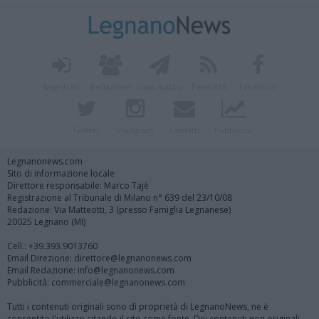
Registrati
Redazione
Invia notizia
Feed RSS
Facebook
Twitter
Instagram
Contatti
Pubblicità
Legnanonews.com
Sito di informazione locale
Direttore responsabile: Marco Tajè
Registrazione al Tribunale di Milano n° 639 del 23/10/08
Redazione: Via Matteotti, 3 (presso Famiglia Legnanese)
20025 Legnano (MI)
Cell.: +39.393.9013760
Email Direzione: direttore@legnanonews.com
Email Redazione: info@legnanonews.com
Pubblicità: commerciale@legnanonews.com
Tutti i contenuti originali sono di proprietà di LegnanoNews, ne è
consentito l'utilizzo citando il sito come fonte. Dei contenuti non originali