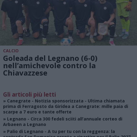
CALCIO
Goleada del Legnano (6-0)
nell’amichevole contro la
Chiavazzese
Gli articoli più letti
»
Canegrate - Notizia sponsorizzata
- Ultima chiamata
prima di Ferragosto da Giridea a Canegrate: mille paia di
scarpe a 7 euro e tante offerte
»
Legnano
- Circa 300 fedeli sciiti all’annuale corteo di
Arbaeen a Legnano
»
Palio di Legnano
- A tu per tu con la reggenza: la
contrada San Domenico pronta a ripartire per il Palio 2027