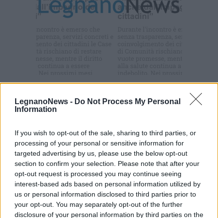
Iscriviti alla
newsletter
Commenti
LegnanoNews -
Do Not Process My Personal
Accedi
o
registrati
per commentare questo
Information
articolo.
L'email è richiesta ma non verrà mostrata ai visitatori. Il contenuto di questo
If you wish to opt-out of the sale, sharing to third parties, or
commento esprime il pensiero dell'autore e non rappresenta la linea editoriale
processing of your personal or sensitive information for
di VareseNews.it, che rimane autonoma e indipendente. I messaggi inclusi nei
commenti non sono testi giornalistici, ma post inviati dai singoli lettori che
targeted advertising by us, please use the below opt-out
possono essere automaticamente pubblicati senza filtro preventivo. I commenti
che includano uno o più link a siti esterni verranno rimossi in automatico dal
section to confirm your selection. Please note that after your
sistema.
opt-out request is processed you may continue seeing
interest-based ads based on personal information utilized by
us or personal information disclosed to third parties prior to
your opt-out. You may separately opt-out of the further
disclosure of your personal information by third parties on the