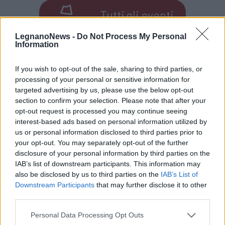
Tutti gli eventi
di
agosto
Via Confalonieri, 5
LegnanoNews -
Do Not Process My Personal
Castronno
Information
If you wish to opt-out of the sale, sharing to third parties, or
Marco Giovannelli
marco@varesenews.it
processing of your personal or sensitive information for
targeted advertising by us, please use the below opt-out
La libertà è una condizione essenziale della nostra vita.
section to confirm your selection. Please note that after your
Non ci può essere libertà senza consapevolezza e per
opt-out request is processed you may continue seeing
questo l’informazione è fondamentale per ogni comunità.
interest-based ads based on personal information utilized by
us or personal information disclosed to third parties prior to
your opt-out. You may separately opt-out of the further
PIÙ INFORMAZIONI SU
disclosure of your personal information by third parties on the
IAB’s list of downstream participants. This information may
varese
also be disclosed by us to third parties on the
IAB’s List of
Downstream Participants
that may further disclose it to other
LEGGI GLI ALTRI ARTICOLI DI
third parties.
VARESOTTO
Personal Data Processing Opt Outs