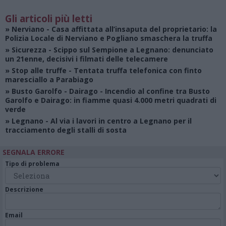
Gli articoli più letti
»
Nerviano
- Casa affittata all’insaputa del proprietario: la
Polizia Locale di Nerviano e Pogliano smaschera la truffa
»
Sicurezza
- Scippo sul Sempione a Legnano: denunciato
un 21enne, decisivi i filmati delle telecamere
»
Stop alle truffe
- Tentata truffa telefonica con finto
maresciallo a Parabiago
»
Busto Garolfo - Dairago
- Incendio al confine tra Busto
Garolfo e Dairago: in fiamme quasi 4.000 metri quadrati di
verde
»
Legnano
- Al via i lavori in centro a Legnano per il
tracciamento degli stalli di sosta
SEGNALA ERRORE
Tipo di problema
Descrizione
Email