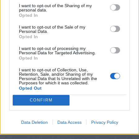
I want to opt-out of the Sharing of my
personal data.
Opted In
Selezioniamo per te
I want to opt-out of the Sale of my
Personal Data.
Il meglio di
Opted In
I want to opt-out of processing my
Personal Data for Targeted Advertising.
Opted In
Iscriviti alla
I want to opt-out of Collection, Use,
Retention, Sale, and/or Sharing of my
newsletter
Personal Data that Is Unrelated with the
Purposes for which it was collected.
Opted Out
CONFIRM
Commenti
Accedi
o
registrati
per commentare questo
articolo.
Data Deletion
Data Access
Privacy Policy
L'email è richiesta ma non verrà mostrata ai visitatori. Il contenuto di questo
commento esprime il pensiero dell'autore e non rappresenta la linea editoriale
di VareseNews.it, che rimane autonoma e indipendente. I messaggi inclusi nei