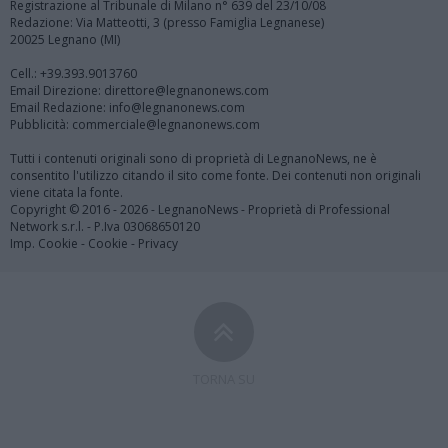
Registrazione al Tribunale di Milano n° 639 del 23/10/08
Redazione: Via Matteotti, 3 (presso Famiglia Legnanese)
20025 Legnano (MI)
Cell.: +39.393.9013760
Email Direzione: direttore@legnanonews.com
Email Redazione: info@legnanonews.com
Pubblicità: commerciale@legnanonews.com
Tutti i contenuti originali sono di proprietà di LegnanoNews, ne è
consentito l'utilizzo citando il sito come fonte. Dei contenuti non originali
viene citata la fonte.
Copyright © 2016 - 2026 - LegnanoNews - Proprietà di Professional
Network s.r.l. - P.Iva 03068650120
Imp. Cookie
-
Cookie
-
Privacy
TORNA SU