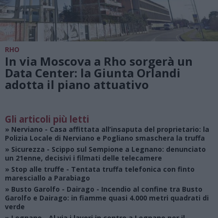
RHO
In via Moscova a Rho sorgerà un
Data Center: la Giunta Orlandi
adotta il piano attuativo
Gli articoli più letti
»
Nerviano
- Casa affittata all’insaputa del proprietario: la
Polizia Locale di Nerviano e Pogliano smaschera la truffa
»
Sicurezza
- Scippo sul Sempione a Legnano: denunciato
un 21enne, decisivi i filmati delle telecamere
»
Stop alle truffe
- Tentata truffa telefonica con finto
maresciallo a Parabiago
»
Busto Garolfo - Dairago
- Incendio al confine tra Busto
Garolfo e Dairago: in fiamme quasi 4.000 metri quadrati di
verde
»
Legnano
- Al via i lavori in centro a Legnano per il