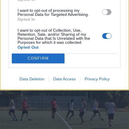
I want to opt-out of processing my
Personal Data for Targeted Advertising.
Opted In
I want to opt-out of Collection, Use,
RELIGIONE
Retention, Sale, and/or Sharing of my
Legnano accoglie le reliquie di
Personal Data that Is Unrelated with the
Purposes for which it was collected.
Santa Teresa di Lisieux: due giorni
Opted Out
di preghiera al monastero
CONFIRM
Data Deletion
Data Access
Privacy Policy