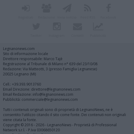
Registrati
Redazione
Invia notizia
Feed RSS
Facebook
Twitter
Instagram
Contatti
Pubblicità
Legnanonews.com
Sito di informazione locale
Direttore responsabile: Marco Tajè
Registrazione al Tribunale di Milano n° 639 del 23/10/08
Redazione: Via Matteotti, 3 (presso Famiglia Legnanese)
20025 Legnano (MI)
Cell.: +39.393.9013760
Email Direzione: direttore@legnanonews.com
Email Redazione: info@legnanonews.com
Pubblicità: commerciale@legnanonews.com
Tutti i contenuti originali sono di proprietà di LegnanoNews, ne è
consentito l'utilizzo citando il sito come fonte. Dei contenuti non originali
viene citata la fonte.
Copyright © 2016 - 2026 - LegnanoNews - Proprietà di Professional
Network s.r.l. - P.Iva 03068650120