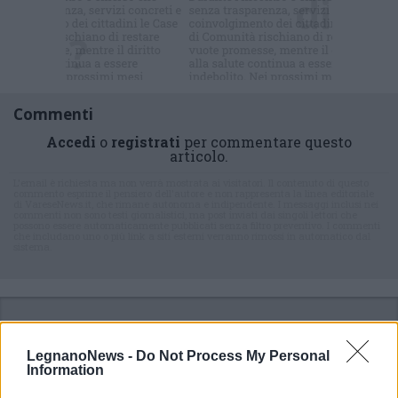
Commenti
Accedi
o
registrati
per commentare questo
articolo.
L'email è richiesta ma non verrà mostrata ai visitatori. Il contenuto di questo
commento esprime il pensiero dell'autore e non rappresenta la linea editoriale
di VareseNews.it, che rimane autonoma e indipendente. I messaggi inclusi nei
commenti non sono testi giornalistici, ma post inviati dai singoli lettori che
possono essere automaticamente pubblicati senza filtro preventivo. I commenti
che includano uno o più link a siti esterni verranno rimossi in automatico dal
sistema.
LegnanoNews -
Do Not Process My Personal
Information