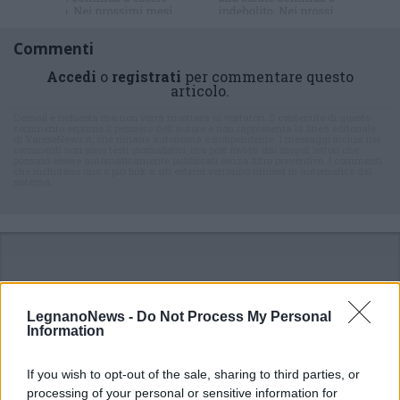
Commenti
Accedi
o
registrati
per commentare questo
articolo.
L'email è richiesta ma non verrà mostrata ai visitatori. Il contenuto di questo
commento esprime il pensiero dell'autore e non rappresenta la linea editoriale
di VareseNews.it, che rimane autonoma e indipendente. I messaggi inclusi nei
commenti non sono testi giornalistici, ma post inviati dai singoli lettori che
possono essere automaticamente pubblicati senza filtro preventivo. I commenti
che includano uno o più link a siti esterni verranno rimossi in automatico dal
sistema.
LegnanoNews -
Do Not Process My Personal
Information
If you wish to opt-out of the sale, sharing to third parties, or
processing of your personal or sensitive information for