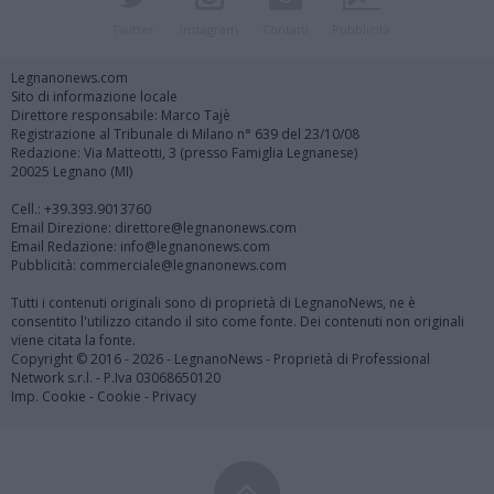
Twitter
Instagram
Contatti
Pubblicità
Legnanonews.com
Sito di informazione locale
Direttore responsabile: Marco Tajè
Registrazione al Tribunale di Milano n° 639 del 23/10/08
Redazione: Via Matteotti, 3 (presso Famiglia Legnanese)
20025 Legnano (MI)
Cell.: +39.393.9013760
Email Direzione: direttore@legnanonews.com
Email Redazione: info@legnanonews.com
Pubblicità: commerciale@legnanonews.com
Tutti i contenuti originali sono di proprietà di LegnanoNews, ne è
consentito l'utilizzo citando il sito come fonte. Dei contenuti non originali
viene citata la fonte.
Copyright © 2016 - 2026 - LegnanoNews - Proprietà di Professional
Network s.r.l. - P.Iva 03068650120
Imp. Cookie
-
Cookie
-
Privacy