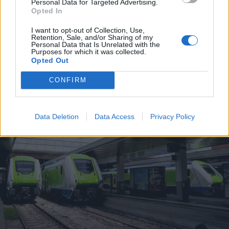
Personal Data for Targeted Advertising.
Opted In
ECONOMIA
Carburanti, prorogato fino al 25
I want to opt-out of Collection, Use,
Retention, Sale, and/or Sharing of my
agosto lo sconto di 17 centesimi sul
Personal Data that Is Unrelated with the
Purposes for which it was collected.
gasolio
Opted Out
CONFIRM
Data Deletion
Data Access
Privacy Policy