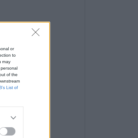
sonal or
ection to
ou may
 personal
out of the
 downstream
B’s List of