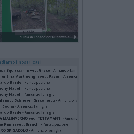
Pulizia del bosco del Rugareto a ...
rdiamo i nostri cari
sa Squicciarini ved. Greco
- Annuncio famiglia
mentina Martinenghi ved. Pasini
- Annuncio famiglia
cardo Basile
- Partecipazione
hony Napoli
- Partecipazione
hony Napoli
- Annuncio famiglia
nfranco Schieroni Giacometti
- Annuncio famiglia
i Codini
- Annuncio famiglia
cardo Basile
- Annuncio famiglia
A MALINVERNO ved. TETTAMANTI
- Annuncio famiglia
a Panisi ved. Bianchi
- Partecipazione
RO SPIGAROLO
- Annuncio famiglia