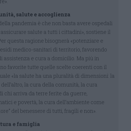
re».
nità, salute e accoglienza
 della pandemia è che non basta avere ospedali
ssicurare salute a tutti i cittadini», sostiene il
er questa ragione bisognerà «potenziare e
esidi medico-sanitari di territorio, favorendo
di assistenza e cura a domicilio. Ma più in
o favorite tutte quelle scelte coerenti con il
quale «la salute ha una pluralità di dimensioni: la
 dell’altro, la cura della comunità, la cura
i chi arriva da terre ferite da guerre,
tici e povertà, la cura dell’ambiente come
ore” del benessere di tutti, fragili e non».
tura e famiglia