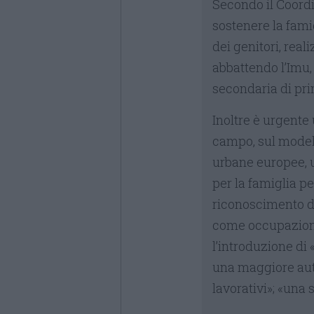
Secondo il Coor
sostenere la famig
dei genitori, real
abbattendo l’Imu, 
secondaria di pr
Inoltre è urgente
campo, sul modell
urbane europee, u
per la famiglia pe
riconoscimento de
come occupazion
l’introduzione di 
una maggiore auto
lavorativi»; «una