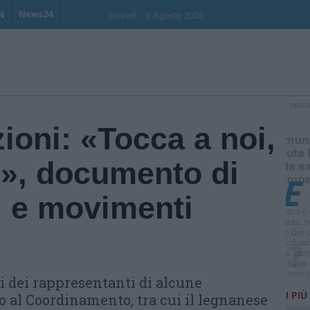
N
News24
Giovedi , 6 Agosto 2026
S
zioni: «Tocca a noi,
e», documento di
i e movimenti
i dei rappresentanti di alcune
I PIÙ
o al Coordinamento, tra cui il legnanese