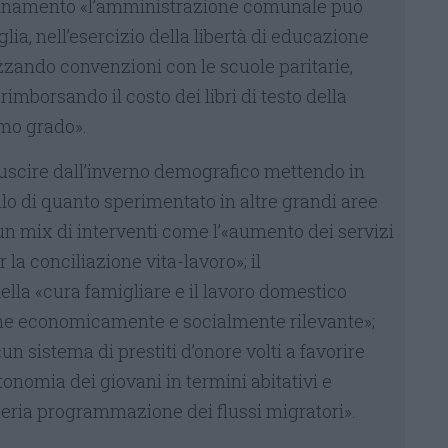
dinamento «l’amministrazione comunale può
lia, nell’esercizio della libertà di educazione
izzando convenzioni con le scuole paritarie,
rimborsando il costo dei libri di testo della
imo grado».
 uscire dall’inverno demografico mettendo in
o di quanto sperimentato in altre grandi aree
n mix di interventi come l’«aumento dei servizi
r la conciliazione vita-lavoro»; il
lla «cura famigliare e il lavoro domestico
e economicamente e socialmente rilevante»;
«un sistema di prestiti d’onore volti a favorire
nomia dei giovani in termini abitativi e
 seria programmazione dei flussi migratori».