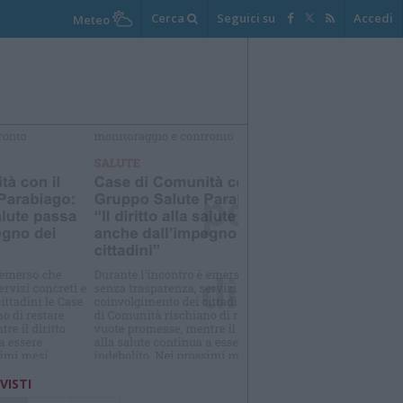
Cerca
Seguici su
Accedi
Meteo
elezioniamo per te
Il meglio di
 VISTI