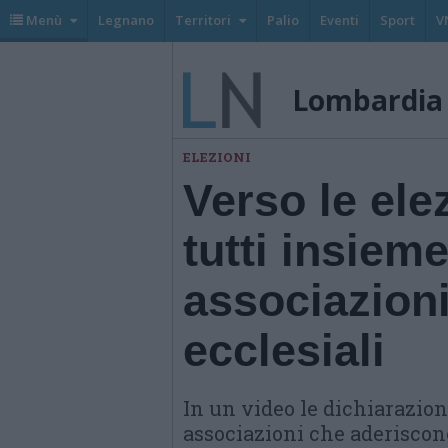
Menù
Legnano
Territori
Palio
Eventi
Sport
V
Lombardia
ELEZIONI
Verso le ele
tutti insiem
associazion
ecclesiali
In un video le dichiarazion
associazioni che aderiscon