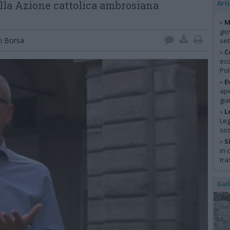
lla Azione cattolica ambrosiana
Arti
»
M
gio
i Borsa
se
»
C
eco
Pol
»
E
ape
gia
»
L
Leg
so
»
S
in 
tra
Gal