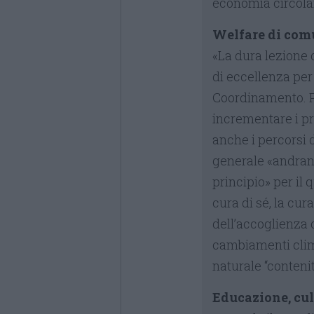
economia circola
Welfare di comu
«La dura lezione
di eccellenza per a
Coordinamento. P
incrementare i pr
anche i percorsi 
generale «andrann
principio» per il 
cura di sé, la cura
dell’accoglienza d
cambiamenti clima
naturale “contenit
Educazione, cul