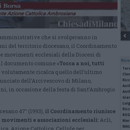
i amministrative che si svolgeranno in
i del territorio diocesano, il Coordinamento
 e movimenti ecclesiali della Diocesi di
Rico
o il documento comune
«Tocca a noi, tutti
Tere
he volutamente ricalca quello dell’ultimo
Cle
nunciato dell’Arcivescovo di Milano,
Ric
Ant
i, in occasione della festa di Sant’Ambrogio
Ant
Gia
Luig
Ric
cesano 47° (1993),
il Coordinamento riunisce
ROS
 movimenti e associazioni ecclesiali:
Acli,
Mari
MAU
ica, Azione Cattolica, Cellule per