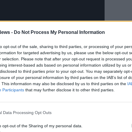
ews -
Do Not Process My Personal Information
to opt-out of the sale, sharing to third parties, or processing of your per
formation for targeted advertising by us, please use the below opt-out s
r selection. Please note that after your opt-out request is processed y
eing interest-based ads based on personal information utilized by us or
disclosed to third parties prior to your opt-out. You may separately opt-
losure of your personal information by third parties on the IAB’s list of
si sofferma su quattro punti prioritari.
. This information may also be disclosed by us to third parties on the
IA
Participants
that may further disclose it to other third parties.
ietà e sviluppo sostenibile
on possono essere una risposta né esauriente né
l Data Processing Opt Outs
ergenza occupazionale, si legge nel documento.
e «i servizi municipali possono fare rete tra
o opt-out of the Sharing of my personal data.