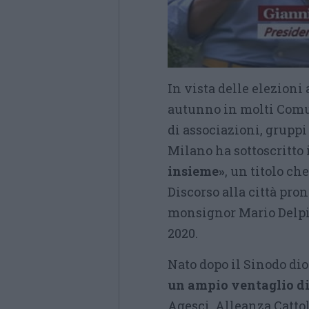
In vista delle elezion
autunno in molti Comun
di associazioni, gruppi
Milano ha sottoscritt
insieme»
, un titolo c
Discorso alla città pro
monsignor Mario Delpin
2020.
Nato dopo il Sinodo dio
un ampio ventaglio di
Agesci, Alleanza Cattol