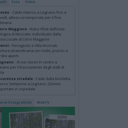
coli
Foto
Video
eteo
- Caldo intenso a Legnano fino a
vedì, atteso un temporale per il fine
ttimana
erro Maggiore
- Ruba rifiuti dall’isola
logica di Mozzate: individuato dalla
izia Locale di Cerro Maggiore
venti
- Ferragosto a Villa Arconati,
rtura straordinaria con visite, pranzo e
rdini aperti
egnano
- Al via i lavori in centro a
nano per il tracciamento degli stalli di
sta
icurezza stradale
- Cade dalla bicicletta
corso Sempione a Legnano: 22enne
sportato in ospedale
lerie Fotografiche
WebTV