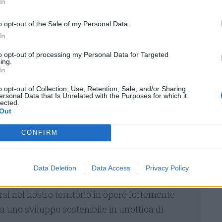
elle imprese e della cooperazione, con le
In
oro e col volontariato sociale, sia per favorire
o opt-out of the Sale of my Personal Data.
o della persona e l’incontro tra domanda e
In
ziando percorsi di riqualificazione
to opt-out of processing my Personal Data for Targeted
ing.
In
«possono mettere a punto misure di
o opt-out of Collection, Use, Retention, Sale, and/or Sharing
ersonal Data that Is Unrelated with the Purposes for which it
de-burocratizzazione per attrarre investimenti
lected.
bili e imprese innovative».
Out
pandemico andranno sperimentate, propongono
CONFIRM
ne prassi di ecologia integrale che tengano
cupazione e cura della casa comune». In
Data Deletion
Data Access
Privacy Policy
grande piano di investimenti Next Generation EU
si nel nostro territorio in opere fortemente
 uno sviluppo sostenibile in un’ottica di