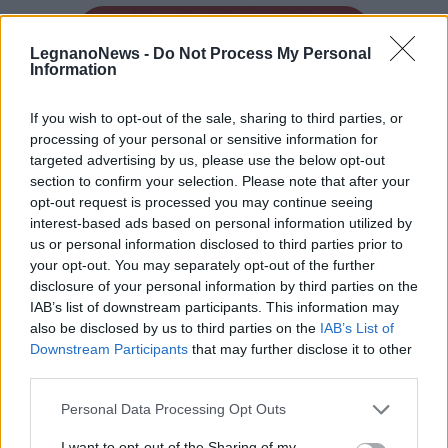
Tutti gli eventi
LegnanoNews -
Do Not Process My Personal
di
agosto
Information
Via Confalonieri, 5
Castronno
If you wish to opt-out of the sale, sharing to third parties, or
processing of your personal or sensitive information for
targeted advertising by us, please use the below opt-out
LEGGI ANCHE
section to confirm your selection. Please note that after your
SALUTE
In Lombardia la “Banca del plasma
opt-out request is processed you may continue seeing
iperimmune” per la cura del Covid-19
interest-based ads based on personal information utilized by
SANITÀ
Dal 3 giugno via libera nello spostamento tra
us or personal information disclosed to third parties prior to
le regioni
your opt-out. You may separately opt-out of the further
disclosure of your personal information by third parties on the
PIÙ INFORMAZIONI SU
IAB’s list of downstream participants. This information may
also be disclosed by us to third parties on the
IAB’s List of
covid-19
Downstream Participants
that may further disclose it to other
third parties.
LEGGI GLI ALTRI ARTICOLI DI
Personal Data Processing Opt Outs
LOMBARDIA
I want to opt-out of the Sharing of my