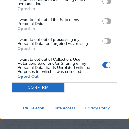
personal data.
Opted In
I want to opt-out of the Sale of my
Personal Data.
Selezioniamo per te
Opted In
Il meglio di
I want to opt-out of processing my
Personal Data for Targeted Advertising.
Opted In
I want to opt-out of Collection, Use,
Retention, Sale, and/or Sharing of my
Personal Data that Is Unrelated with the
Purposes for which it was collected.
Opted Out
CONFIRM
Commenti
Accedi
o
registrati
per commentare questo
Data Deletion
Data Access
Privacy Policy
articolo.
L'email è richiesta ma non verrà mostrata ai visitatori. Il contenuto di questo
commento esprime il pensiero dell'autore e non rappresenta la linea editoriale
di VareseNews.it, che rimane autonoma e indipendente. I messaggi inclusi nei