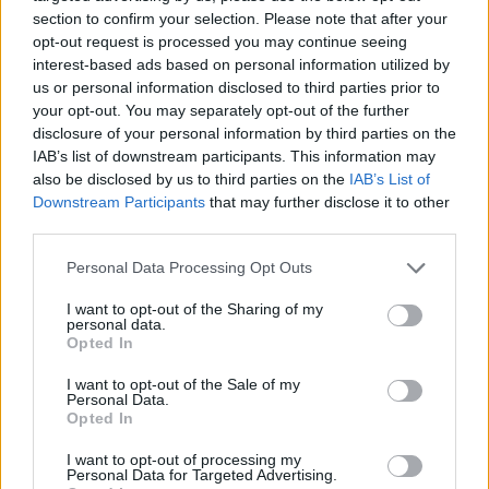
Accedi
o
registrati
per commentare questo
section to confirm your selection. Please note that after your
articolo.
opt-out request is processed you may continue seeing
L'email è richiesta ma non verrà mostrata ai visitatori. Il contenuto di questo
interest-based ads based on personal information utilized by
commento esprime il pensiero dell'autore e non rappresenta la linea editoriale
us or personal information disclosed to third parties prior to
di VareseNews.it, che rimane autonoma e indipendente. I messaggi inclusi nei
commenti non sono testi giornalistici, ma post inviati dai singoli lettori che
your opt-out. You may separately opt-out of the further
possono essere automaticamente pubblicati senza filtro preventivo. I commenti
che includano uno o più link a siti esterni verranno rimossi in automatico dal
disclosure of your personal information by third parties on the
sistema.
IAB’s list of downstream participants. This information may
also be disclosed by us to third parties on the
IAB’s List of
Downstream Participants
that may further disclose it to other
third parties.
Personal Data Processing Opt Outs
I want to opt-out of the Sharing of my
personal data.
Opted In
I want to opt-out of the Sale of my
Personal Data.
Opted In
I want to opt-out of processing my
Personal Data for Targeted Advertising.