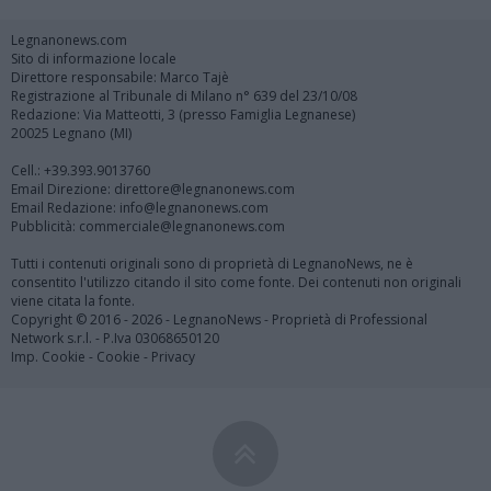
Legnanonews.com
Sito di informazione locale
Direttore responsabile: Marco Tajè
Registrazione al Tribunale di Milano n° 639 del 23/10/08
Redazione: Via Matteotti, 3 (presso Famiglia Legnanese)
20025 Legnano (MI)
Cell.: +39.393.9013760
Email Direzione: direttore@legnanonews.com
Email Redazione: info@legnanonews.com
Pubblicità: commerciale@legnanonews.com
Tutti i contenuti originali sono di proprietà di LegnanoNews, ne è
consentito l'utilizzo citando il sito come fonte. Dei contenuti non originali
viene citata la fonte.
Copyright © 2016 - 2026 - LegnanoNews - Proprietà di Professional
Network s.r.l. - P.Iva 03068650120
Imp. Cookie
-
Cookie
-
Privacy