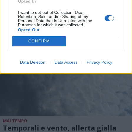
Opted In
I want to opt-out of Collection, Use,
ALTRE NOTIZIE DI LEGNANO
Retention, Sale, and/or Sharing of my
Personal Data that Is Unrelated with the
Purposes for which it was collected.
Opted Out
CONFIRM
Data Deletion
Data Access
Privacy Policy
MALTEMPO
Temporali e vento, allerta gialla