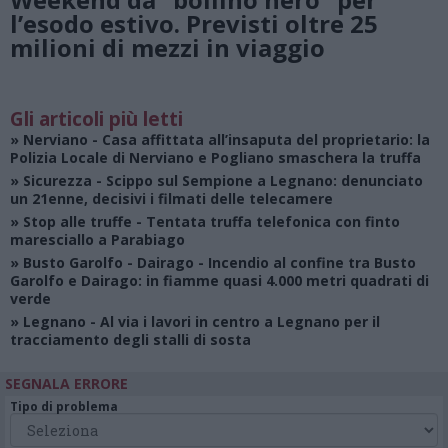
l’esodo estivo. Previsti oltre 25
milioni di mezzi in viaggio
Gli articoli più letti
»
Nerviano
- Casa affittata all’insaputa del proprietario: la
Polizia Locale di Nerviano e Pogliano smaschera la truffa
»
Sicurezza
- Scippo sul Sempione a Legnano: denunciato
un 21enne, decisivi i filmati delle telecamere
»
Stop alle truffe
- Tentata truffa telefonica con finto
maresciallo a Parabiago
»
Busto Garolfo - Dairago
- Incendio al confine tra Busto
Garolfo e Dairago: in fiamme quasi 4.000 metri quadrati di
verde
»
Legnano
- Al via i lavori in centro a Legnano per il
tracciamento degli stalli di sosta
SEGNALA ERRORE
Tipo di problema