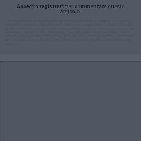
Accedi
o
registrati
per commentare questo
articolo.
L'email è richiesta ma non verrà mostrata ai visitatori. Il contenuto di questo
commento esprime il pensiero dell'autore e non rappresenta la linea editoriale
di VareseNews.it, che rimane autonoma e indipendente. I messaggi inclusi nei
commenti non sono testi giornalistici, ma post inviati dai singoli lettori che
possono essere automaticamente pubblicati senza filtro preventivo. I commenti
che includano uno o più link a siti esterni verranno rimossi in automatico dal
sistema.