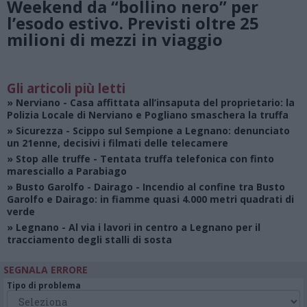
Weekend da “bollino nero” per
l’esodo estivo. Previsti oltre 25
milioni di mezzi in viaggio
Gli articoli più letti
»
Nerviano
- Casa affittata all’insaputa del proprietario: la
Polizia Locale di Nerviano e Pogliano smaschera la truffa
»
Sicurezza
- Scippo sul Sempione a Legnano: denunciato
un 21enne, decisivi i filmati delle telecamere
»
Stop alle truffe
- Tentata truffa telefonica con finto
maresciallo a Parabiago
»
Busto Garolfo - Dairago
- Incendio al confine tra Busto
Garolfo e Dairago: in fiamme quasi 4.000 metri quadrati di
verde
»
Legnano
- Al via i lavori in centro a Legnano per il
tracciamento degli stalli di sosta
SEGNALA ERRORE
Tipo di problema