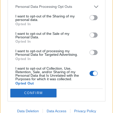
Personal Data Processing Opt Outs
I want to opt-out of the Sharing of my
personal data.
Opted In
Tutti gli eventi
I want to opt-out of the Sale of my
Personal Data.
di
agosto
Opted In
Via Confalonieri, 5
Castronno
I want to opt-out of processing my
Personal Data for Targeted Advertising.
Opted In
Valeria Arini
valeria.arini@legnanonews.com
I want to opt-out of Collection, Use,
Retention, Sale, and/or Sharing of my
Noi di LegnanoNews abbiamo a cuore l'informazione del
Personal Data that Is Unrelated with the
Purposes for which it was collected.
nostro territorio e cerchiamo di essere sempre in prima
Opted Out
linea per informarvi in modo puntuale.
CONFIRM
PIÙ INFORMAZIONI SU
legnano
Data Deletion
Data Access
Privacy Policy