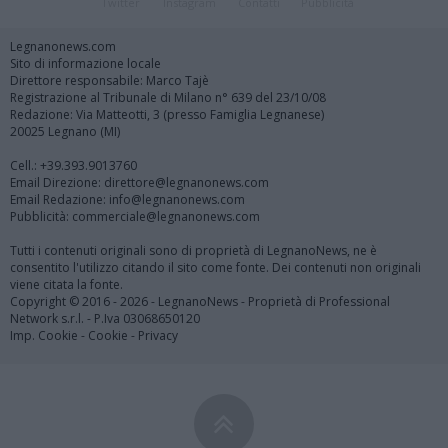
Twitter
Instagram
Contatti
Pubblicità
Legnanonews.com
Sito di informazione locale
Direttore responsabile: Marco Tajè
Registrazione al Tribunale di Milano n° 639 del 23/10/08
Redazione: Via Matteotti, 3 (presso Famiglia Legnanese)
20025 Legnano (MI)
Cell.: +39.393.9013760
Email Direzione: direttore@legnanonews.com
Email Redazione: info@legnanonews.com
Pubblicità: commerciale@legnanonews.com
Tutti i contenuti originali sono di proprietà di LegnanoNews, ne è
consentito l'utilizzo citando il sito come fonte. Dei contenuti non originali
viene citata la fonte.
Copyright © 2016 - 2026 - LegnanoNews - Proprietà di Professional
Network s.r.l. - P.Iva 03068650120
Imp. Cookie
-
Cookie
-
Privacy