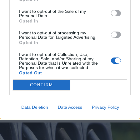
I want to opt-out of the Sale of my
Personal Data.
Opted In
I want to opt-out of processing my
Personal Data for Targeted Advertising.
Opted In
I want to opt-out of Collection, Use,
Retention, Sale, and/or Sharing of my
Personal Data that Is Unrelated with the
Purposes for which it was collected.
Opted Out
CONFIRM
ALTO MILANESE
102mila euro raccolti e più di 1.200
donatori: 8 progetti finanziati
Data Deletion
Data Access
Privacy Policy
grazie al crowdfunding della BCC