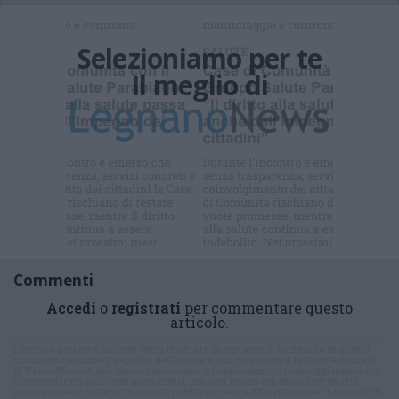
Selezioniamo per te
Il meglio di
Iscriviti alla
newsletter
Commenti
Accedi
o
registrati
per commentare questo
articolo.
L'email è richiesta ma non verrà mostrata ai visitatori. Il contenuto di questo
commento esprime il pensiero dell'autore e non rappresenta la linea editoriale
di VareseNews.it, che rimane autonoma e indipendente. I messaggi inclusi nei
commenti non sono testi giornalistici, ma post inviati dai singoli lettori che
possono essere automaticamente pubblicati senza filtro preventivo. I commenti