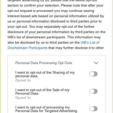
section to confirm your selection. Please note that after your
PIÙ INFORMAZIONI SU
opt-out request is processed you may continue seeing
interest-based ads based on personal information utilized by
legnano
rho
us or personal information disclosed to third parties prior to
your opt-out. You may separately opt-out of the further
disclosure of your personal information by third parties on the
LEGGI GLI ALTRI ARTICOLI DI
IAB’s list of downstream participants. This information may
EVENTI
also be disclosed by us to third parties on the
IAB’s List of
Downstream Participants
that may further disclose it to other
third parties.
Personal Data Processing Opt Outs
Selezioniamo per te
I want to opt-out of the Sharing of my
Il meglio di
personal data.
Opted In
I want to opt-out of the Sale of my
Iscriviti alla
Personal Data.
Opted In
newsletter
I want to opt-out of processing my
Personal Data for Targeted Advertising.