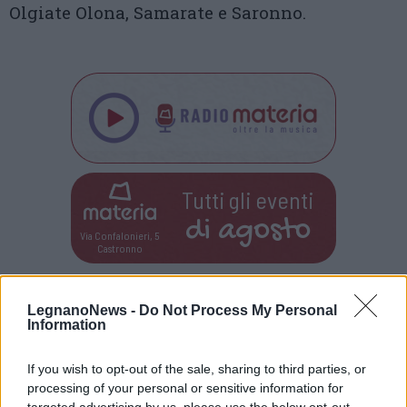
Olgiate Olona, Samarate e Saronno.
Tutti gli eventi
di
agosto
Via Confalonieri, 5
Castronno
Valeria Arini
LegnanoNews -
Do Not Process My Personal
valeria.arini@legnanonews.com
Information
Noi di LegnanoNews abbiamo a cuore l'informazione del
If you wish to opt-out of the sale, sharing to third parties, or
nostro territorio e cerchiamo di essere sempre in prima
processing of your personal or sensitive information for
linea per informarvi in modo puntuale.
targeted advertising by us, please use the below opt-out