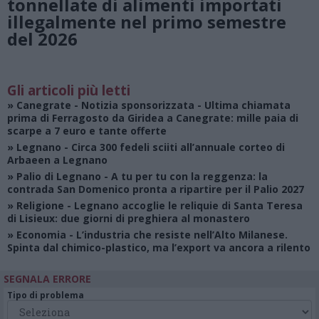
tonnellate di alimenti importati
illegalmente nel primo semestre
del 2026
Gli articoli più letti
»
Canegrate - Notizia sponsorizzata
- Ultima chiamata
prima di Ferragosto da Giridea a Canegrate: mille paia di
scarpe a 7 euro e tante offerte
»
Legnano
- Circa 300 fedeli sciiti all’annuale corteo di
Arbaeen a Legnano
»
Palio di Legnano
- A tu per tu con la reggenza: la
contrada San Domenico pronta a ripartire per il Palio 2027
»
Religione
- Legnano accoglie le reliquie di Santa Teresa
di Lisieux: due giorni di preghiera al monastero
»
Economia
- L’industria che resiste nell’Alto Milanese.
Spinta dal chimico-plastico, ma l’export va ancora a rilento
SEGNALA ERRORE
Tipo di problema