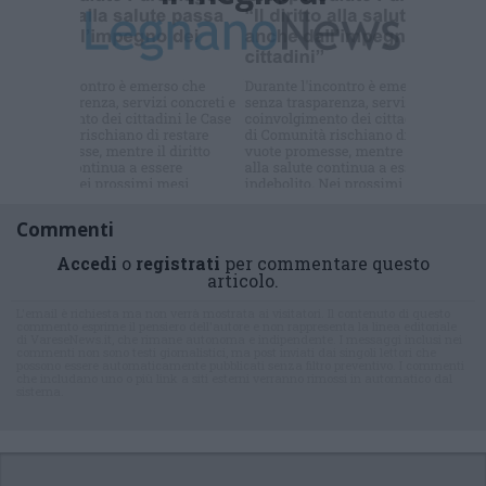
Commenti
Accedi
o
registrati
per commentare questo
articolo.
L'email è richiesta ma non verrà mostrata ai visitatori. Il contenuto di questo
commento esprime il pensiero dell'autore e non rappresenta la linea editoriale
di VareseNews.it, che rimane autonoma e indipendente. I messaggi inclusi nei
commenti non sono testi giornalistici, ma post inviati dai singoli lettori che
possono essere automaticamente pubblicati senza filtro preventivo. I commenti
che includano uno o più link a siti esterni verranno rimossi in automatico dal
sistema.