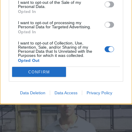
I want to opt-out of the Sale of my
Personal Data.
Opted In
I want to opt-out of processing my
Personal Data for Targeted Advertising.
Opted In
I want to opt-out of Collection, Use,
Retention, Sale, and/or Sharing of my
Personal Data that Is Unrelated with the
CALCIO
Purposes for which it was collected.
In Eccellenza il Legnano calcio
Opted Out
inserito nel girone A lombardo
CONFIRM
Data Deletion
Data Access
Privacy Policy