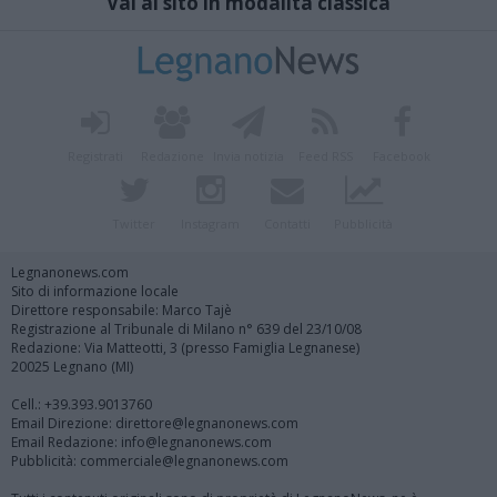
Vai al sito in modalità classica
Registrati
Redazione
Invia notizia
Feed RSS
Facebook
Twitter
Instagram
Contatti
Pubblicità
Legnanonews.com
Sito di informazione locale
Direttore responsabile: Marco Tajè
Registrazione al Tribunale di Milano n° 639 del 23/10/08
Redazione: Via Matteotti, 3 (presso Famiglia Legnanese)
20025 Legnano (MI)
Cell.: +39.393.9013760
Email Direzione: direttore@legnanonews.com
Email Redazione: info@legnanonews.com
Pubblicità: commerciale@legnanonews.com