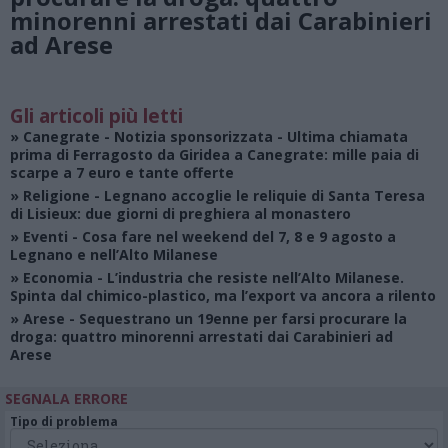
minorenni arrestati dai Carabinieri
ad Arese
Gli articoli più letti
»
Canegrate - Notizia sponsorizzata
- Ultima chiamata
prima di Ferragosto da Giridea a Canegrate: mille paia di
scarpe a 7 euro e tante offerte
»
Religione
- Legnano accoglie le reliquie di Santa Teresa
di Lisieux: due giorni di preghiera al monastero
»
Eventi
- Cosa fare nel weekend del 7, 8 e 9 agosto a
Legnano e nell’Alto Milanese
»
Economia
- L’industria che resiste nell’Alto Milanese.
Spinta dal chimico-plastico, ma l’export va ancora a rilento
»
Arese
- Sequestrano un 19enne per farsi procurare la
droga: quattro minorenni arrestati dai Carabinieri ad
Arese
SEGNALA ERRORE
Tipo di problema