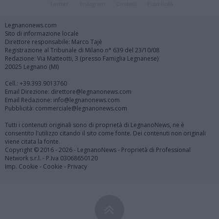
Twitter
Instagram
Contatti
Pubblicità
Legnanonews.com
Sito di informazione locale
Direttore responsabile: Marco Tajè
Registrazione al Tribunale di Milano n° 639 del 23/10/08
Redazione: Via Matteotti, 3 (presso Famiglia Legnanese)
20025 Legnano (MI)
Cell.: +39.393.9013760
Email Direzione: direttore@legnanonews.com
Email Redazione: info@legnanonews.com
Pubblicità: commerciale@legnanonews.com
Tutti i contenuti originali sono di proprietà di LegnanoNews, ne è
consentito l'utilizzo citando il sito come fonte. Dei contenuti non originali
viene citata la fonte.
Copyright © 2016 - 2026 - LegnanoNews - Proprietà di Professional
Network s.r.l. - P.Iva 03068650120
Imp. Cookie
-
Cookie
-
Privacy