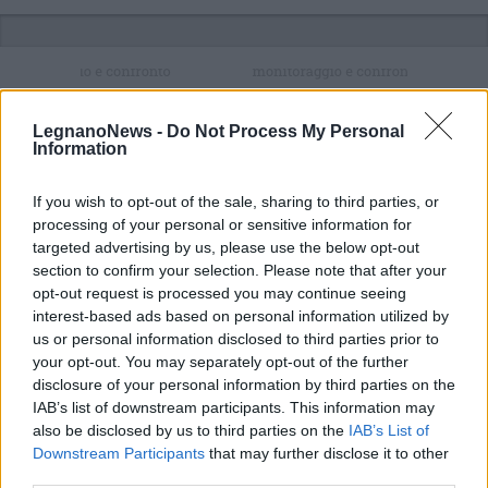
Selezioniamo per te
LegnanoNews -
Do Not Process My Personal
Il meglio di
Information
If you wish to opt-out of the sale, sharing to third parties, or
Iscriviti alla
processing of your personal or sensitive information for
targeted advertising by us, please use the below opt-out
newsletter
section to confirm your selection. Please note that after your
opt-out request is processed you may continue seeing
interest-based ads based on personal information utilized by
us or personal information disclosed to third parties prior to
your opt-out. You may separately opt-out of the further
Commenti
disclosure of your personal information by third parties on the
IAB’s list of downstream participants. This information may
Accedi
o
registrati
per commentare questo
also be disclosed by us to third parties on the
IAB’s List of
articolo.
Downstream Participants
that may further disclose it to other
L'email è richiesta ma non verrà mostrata ai visitatori. Il contenuto di questo
third parties.
commento esprime il pensiero dell'autore e non rappresenta la linea editoriale