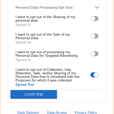
di VareseNews.it, che rimane autonoma e indipendente. I messaggi inclusi nei
commenti non sono testi giornalistici, ma post inviati dai singoli lettori che
Personal Data Processing Opt Outs
possono essere automaticamente pubblicati senza filtro preventivo. I commenti
che includano uno o più link a siti esterni verranno rimossi in automatico dal
sistema.
I want to opt-out of the Sharing of my
personal data.
Opted In
I want to opt-out of the Sale of my
Personal Data.
Opted In
I want to opt-out of processing my
Personal Data for Targeted Advertising.
Opted In
I want to opt-out of Collection, Use,
Retention, Sale, and/or Sharing of my
Personal Data that Is Unrelated with the
Purposes for which it was collected.
Opted Out
CONFIRM
ALTRE NOTIZIE DI LEGNANO
Data Deletion
Data Access
Privacy Policy