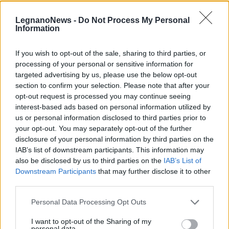
LegnanoNews -
Do Not Process My Personal
Information
Selezioniamo per te
Il meglio di
If you wish to opt-out of the sale, sharing to third parties, or
processing of your personal or sensitive information for
targeted advertising by us, please use the below opt-out
Iscriviti alla
section to confirm your selection. Please note that after your
opt-out request is processed you may continue seeing
newsletter
interest-based ads based on personal information utilized by
us or personal information disclosed to third parties prior to
your opt-out. You may separately opt-out of the further
disclosure of your personal information by third parties on the
IAB’s list of downstream participants. This information may
also be disclosed by us to third parties on the
IAB’s List of
Commenti
Downstream Participants
that may further disclose it to other
Accedi
o
registrati
per commentare questo
third parties.
articolo.
Personal Data Processing Opt Outs
L'email è richiesta ma non verrà mostrata ai visitatori. Il contenuto di questo
commento esprime il pensiero dell'autore e non rappresenta la linea editoriale
di VareseNews.it, che rimane autonoma e indipendente. I messaggi inclusi nei
I want to opt-out of the Sharing of my
commenti non sono testi giornalistici, ma post inviati dai singoli lettori che
possono essere automaticamente pubblicati senza filtro preventivo. I commenti
personal data.