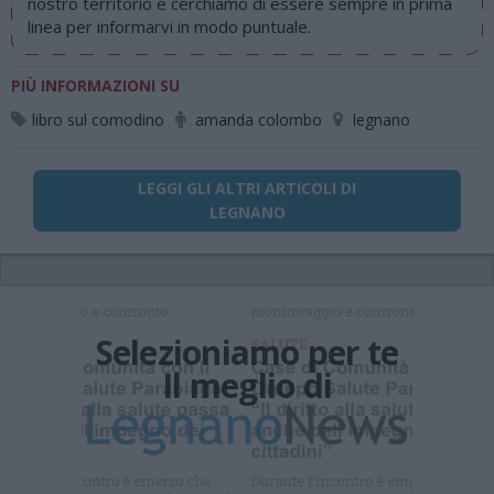
nostro territorio e cerchiamo di essere sempre in prima
linea per informarvi in modo puntuale.
PIÙ INFORMAZIONI SU
libro sul comodino
amanda colombo
legnano
LEGGI GLI ALTRI ARTICOLI DI
LEGNANO
Selezioniamo per te
Iscriviti alla
Il meglio di
newsletter