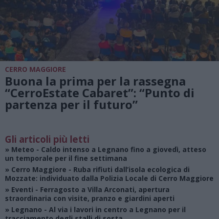
CERRO MAGGIORE
Buona la prima per la rassegna
“CerroEstate Cabaret”: “Punto di
partenza per il futuro”
Gli articoli più letti
»
Meteo
- Caldo intenso a Legnano fino a giovedì, atteso
un temporale per il fine settimana
»
Cerro Maggiore
- Ruba rifiuti dall’isola ecologica di
Mozzate: individuato dalla Polizia Locale di Cerro Maggiore
»
Eventi
- Ferragosto a Villa Arconati, apertura
straordinaria con visite, pranzo e giardini aperti
»
Legnano
- Al via i lavori in centro a Legnano per il
tracciamento degli stalli di sosta