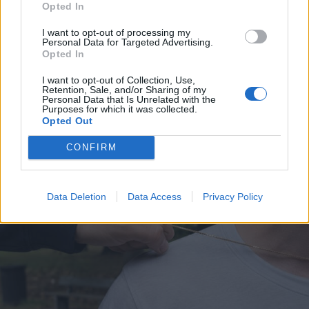
Opted In
I want to opt-out of processing my
Personal Data for Targeted Advertising.
Opted In
ECONOMIA
I want to opt-out of Collection, Use,
Mercato del lavoro, crescono gli
Retention, Sale, and/or Sharing of my
avviamenti nella Città
Personal Data that Is Unrelated with the
Purposes for which it was collected.
metropolitana di Milano
Opted Out
CONFIRM
Data Deletion
Data Access
Privacy Policy