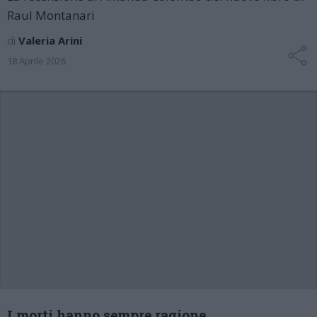
Raul Montanari
di
Valeria Arini
18 Aprile 2026
I morti hanno sempre ragione