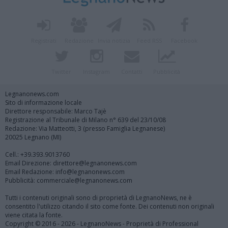
Registrati
Redazione
Invia notizia
Feed RSS
Facebook
Twitter
Instagram
Contatti
Pubblicità
Legnanonews.com
Sito di informazione locale
Direttore responsabile: Marco Tajè
Registrazione al Tribunale di Milano n° 639 del 23/10/08
Redazione: Via Matteotti, 3 (presso Famiglia Legnanese)
20025 Legnano (MI)
Cell.: +39.393.9013760
Email Direzione: direttore@legnanonews.com
Email Redazione: info@legnanonews.com
Pubblicità: commerciale@legnanonews.com
Tutti i contenuti originali sono di proprietà di LegnanoNews, ne è
consentito l'utilizzo citando il sito come fonte. Dei contenuti non originali
viene citata la fonte.
Copyright © 2016 - 2026 - LegnanoNews - Proprietà di Professional