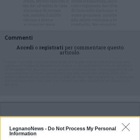
Commenti
Accedi
o
registrati
per commentare questo
articolo.
L'email è richiesta ma non verrà mostrata ai visitatori. Il contenuto di questo
commento esprime il pensiero dell'autore e non rappresenta la linea editoriale
di VareseNews.it, che rimane autonoma e indipendente. I messaggi inclusi nei
commenti non sono testi giornalistici, ma post inviati dai singoli lettori che
possono essere automaticamente pubblicati senza filtro preventivo. I commenti
che includano uno o più link a siti esterni verranno rimossi in automatico dal
sistema.
LegnanoNews -
Do Not Process My Personal
Information