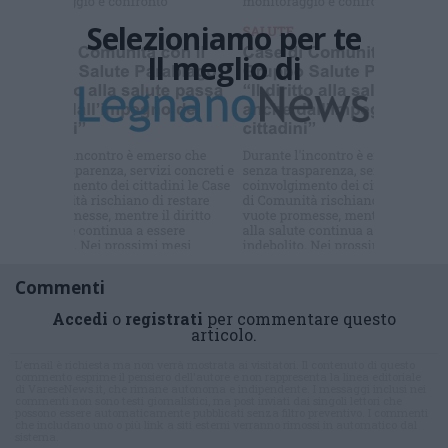
Selezioniamo per te
Il meglio di
Iscriviti alla
newsletter
Commenti
Accedi
o
registrati
per commentare questo
articolo.
L'email è richiesta ma non verrà mostrata ai visitatori. Il contenuto di questo
commento esprime il pensiero dell'autore e non rappresenta la linea editoriale
di VareseNews.it, che rimane autonoma e indipendente. I messaggi inclusi nei
commenti non sono testi giornalistici, ma post inviati dai singoli lettori che
possono essere automaticamente pubblicati senza filtro preventivo. I commenti
che includano uno o più link a siti esterni verranno rimossi in automatico dal
sistema.