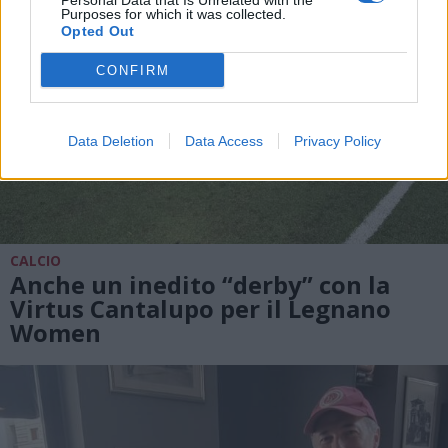
Personal Data that Is Unrelated with the
Purposes for which it was collected.
Opted Out
CONFIRM
Data Deletion
Data Access
Privacy Policy
CALCIO
Anche un inedito “derby” con la
Virtus Cantalupo per il Legnano
Women