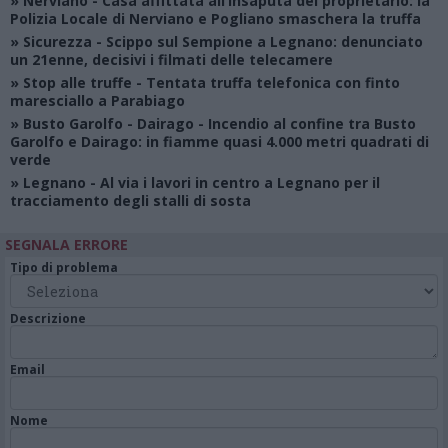
»
Nerviano
- Casa affittata all’insaputa del proprietario: la
Polizia Locale di Nerviano e Pogliano smaschera la truffa
»
Sicurezza
- Scippo sul Sempione a Legnano: denunciato
un 21enne, decisivi i filmati delle telecamere
»
Stop alle truffe
- Tentata truffa telefonica con finto
maresciallo a Parabiago
»
Busto Garolfo - Dairago
- Incendio al confine tra Busto
Garolfo e Dairago: in fiamme quasi 4.000 metri quadrati di
verde
»
Legnano
- Al via i lavori in centro a Legnano per il
tracciamento degli stalli di sosta
SEGNALA ERRORE
Tipo di problema
Descrizione
Email
Nome