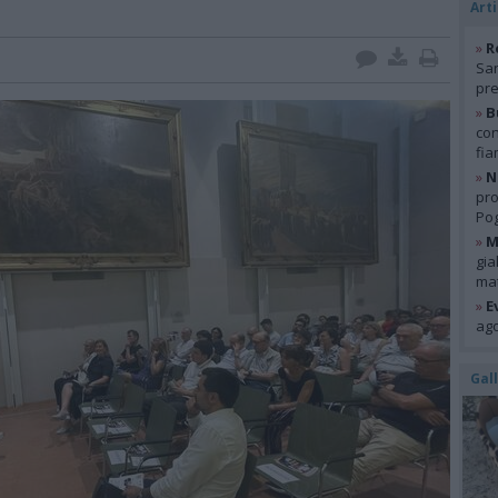
Arti
»
R
San
pre
»
B
con
fia
»
N
pro
Pog
»
M
gia
mat
»
E
ago
Gal