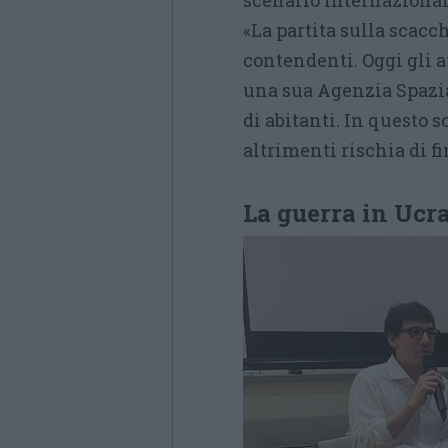
scenario internazional
«La partita sulla scacch
contendenti. Oggi gli at
una sua Agenzia Spazia
di abitanti. In questo s
altrimenti rischia di f
La guerra in Ucr