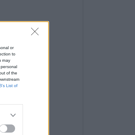
sonal or
ection to
ou may
 personal
out of the
 downstream
B’s List of