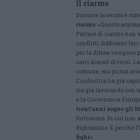
Il riarmo
Durante la serata è sta
riarmo
: «Questo argom
Parlare di riarmo non v
conflitti dobbiamo farc
per la difesa vengono 
carri armati diversi. L
comune, ma prima occo
L’industria ha già capi
sta già lavorando con u
e la Governance Europe
trent’anni sogno gli S
fortissima. Di cui non
diplomazia. E perché l
fighi»
.