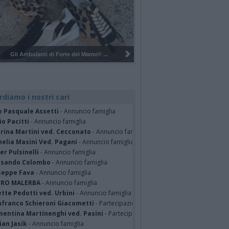
Pulizia del bosco del Rugareto a ...
rdiamo i nostri cari
o Pasquale Assetti
- Annuncio famiglia
o Pacitti
- Annuncio famiglia
erina Martini ved. Cecconato
- Annuncio famiglia
nelia Masini Ved. Pagani
- Annuncio famiglia
er Pulsinelli
- Annuncio famiglia
ssando Colombo
- Annuncio famiglia
seppe Fava
- Annuncio famiglia
TRO MALERBA
- Annuncio famiglia
tte Pedotti ved. Urbini
- Annuncio famiglia
nfranco Schieroni Giacometti
- Partecipazione
mentina Martinenghi ved. Pasini
- Partecipazione
ian Jasik
- Annuncio famiglia