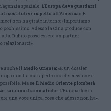
n’agenzia spaziale.
L’Europa deve guardarsi
ati sostitutivi rispetto all’America
». E
meci non ha girato intorno: «Importiamo
o pochissimo. Adesso la Cina produce con
alta. Dubito possa essere un partner
o relazionarci».
are anche
il Medio Oriente:
«È un dossier
’Europa non ha mai aperto una discussione e
mpossibile. Ma
se il Medio Oriente piomberà
enze saranno drammatiche.
L’Europa dovrà
vere una voce unica, cosa che adesso non ha».