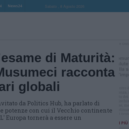
N
News24
Sabato , 8 Agosto 2026
S
’esame di Maturità:
Musumeci racconta
ari globali
nvitato da Politics Hub, ha parlato di
ve potenze con cui il Vecchio continente
"L' Europa tornerà a essere un
I PIÙ