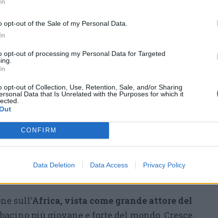
In
la guerra. L’Europa è stata coraggiosa, ma
nto che così ha rinsaldato l’abbraccio della
o opt-out of the Sale of my Personal Data.
a detto Musumeci, invitando l’Europa a
In
 maturità. Con il disimpegno americano, il
to opt-out of processing my Personal Data for Targeted
ing.
ve rimboccarsi le maniche: «
Non si può
In
l grande cappello della NATO
. Lo shock
o opt-out of Collection, Use, Retention, Sale, and/or Sharing
 relazione con l’Europa.
Siamo all’esame di
ersonal Data that Is Unrelated with the Purposes for which it
lected.
dere cosa fare da grandi, su cosa investire,
Out
 autonomi. Le relazioni transatlantiche
CONFIRM
“America First” potrebbe colpirci. E il più
 non esserlo più».
Data Deletion
Data Access
Privacy Policy
one sull’
Africa, vista come grande attore del
il bacino più giovane e forte del mondo. Cresce,