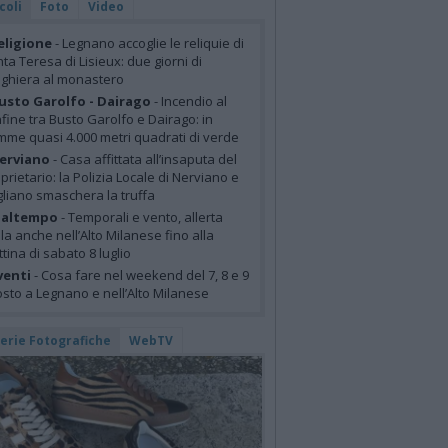
coli
Foto
Video
eligione
- Legnano accoglie le reliquie di
ta Teresa di Lisieux: due giorni di
ghiera al monastero
usto Garolfo - Dairago
- Incendio al
fine tra Busto Garolfo e Dairago: in
mme quasi 4.000 metri quadrati di verde
erviano
- Casa affittata all’insaputa del
prietario: la Polizia Locale di Nerviano e
liano smaschera la truffa
altempo
- Temporali e vento, allerta
lla anche nell’Alto Milanese fino alla
tina di sabato 8 luglio
venti
- Cosa fare nel weekend del 7, 8 e 9
sto a Legnano e nell’Alto Milanese
lerie Fotografiche
WebTV