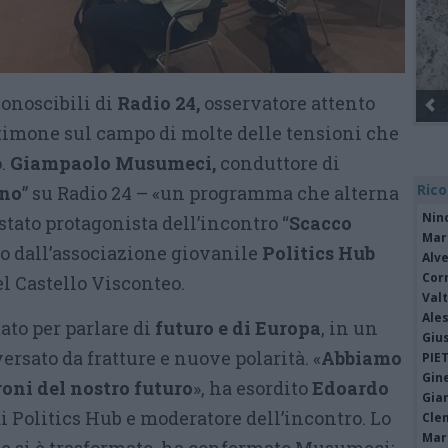
conoscibili di
Radio 24,
osservatore attento
estimone sul campo di molte delle tensioni che
o.
Giampaolo Musumeci,
conduttore di
Rico
ano
” su Radio 24 – «un programma che alterna
Nin
stato protagonista dell’incontro “
Scacco
Mari
to dall’associazione giovanile
Politics Hub
Alv
Cor
el Castello Visconteo.
Valt
Ale
ato per parlare di
futuro e di Europa
, in un
Giu
rsato da fratture e nuove polarità. «
Abbiamo
PIE
Gine
roni del nostro futuro
», ha esordito
Edoardo
Gia
di Politics Hub e moderatore dell’incontro. Lo
Cle
Mar