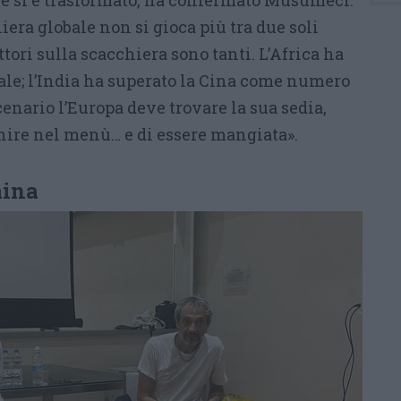
e si è trasformato, ha confermato Musumeci:
iera globale non si gioca più tra due soli
tori sulla scacchiera sono tanti. L’Africa ha
le; l’India ha superato la Cina come numero
cenario l’Europa deve trovare la sua sedia,
inire nel menù… e di essere mangiata».
aina