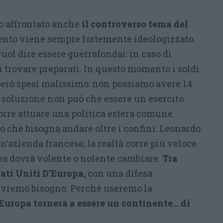
to affrontato anche
il controverso tema del
ento viene sempre fortemente ideologizzato.
uol dire essere guerrafondai: in caso di
i trovare preparati. In questo momento i soldi
però spesi malissimo: non possiamo avere 14
a soluzione non può che essere un esercito
rre attuare una politica estera comune.
to che bisogna andare oltre i confini: Leonardo
n’azienda francese; la realtà corre più veloce
a dovrà volente o nolente cambiare.
Tra
tati Uniti D’Europa,
con una difesa
 avremo bisogno. Perché useremo la
’Europa tornerà a essere un continente… di