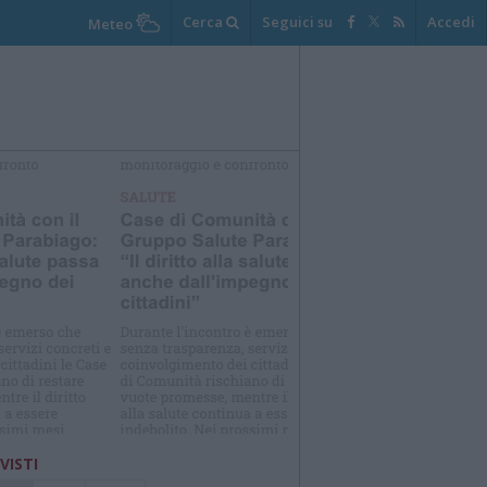
Cerca
Seguici su
Accedi
Meteo
elezioniamo per te
Il meglio di
 VISTI