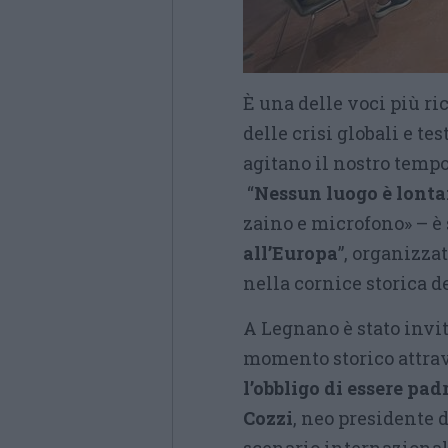
È una delle voci più ri
delle crisi globali e t
agitano il nostro temp
“
Nessun luogo è lont
zaino e microfono» – è 
all’Europa
”, organizza
nella cornice storica d
A Legnano è stato invit
momento storico attrave
l’obbligo di essere pad
Cozzi
, neo presidente 