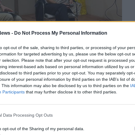
ews -
Do Not Process My Personal Information
to opt-out of the sale, sharing to third parties, or processing of your per
formation for targeted advertising by us, please use the below opt-out s
r selection. Please note that after your opt-out request is processed y
eing interest-based ads based on personal information utilized by us or
disclosed to third parties prior to your opt-out. You may separately opt-
 all’instabilità in Medio Oriente,
il
losure of your personal information by third parties on the IAB’s list of
 ha ripercorso
le scosse che stanno
. This information may also be disclosed by us to third parties on the
IA
Participants
that may further disclose it to other third parties.
bri globali.
Dopo l’invasione russa
ha reagito con compattezza, con sanzioni e
i dopo, possiamo dire che questa strategia
l Data Processing Opt Outs
mo al tredicesimo pacchetto di sanzioni, ma
ra invulnerabile, anche se la sua è
o opt-out of the Sharing of my personal data.