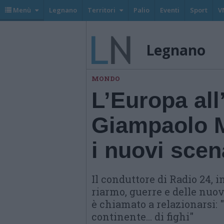
Menù
Legnano
Territori
Palio
Eventi
Sport
V
Legnano
MONDO
L’Europa all
Giampaolo 
i nuovi scen
Il conduttore di Radio 24, i
riarmo, guerre e delle nuo
è chiamato a relazionarsi: 
continente… di fighi"