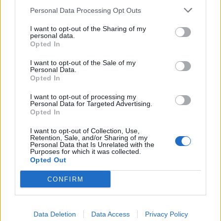
Accedi
o
registrati
per commentare questo
Personal Data Processing Opt Outs
articolo.
L'email è richiesta ma non verrà mostrata ai visitatori. Il contenuto di questo
I want to opt-out of the Sharing of my
commento esprime il pensiero dell'autore e non rappresenta la linea editoriale
personal data.
di VareseNews.it, che rimane autonoma e indipendente. I messaggi inclusi nei
Opted In
commenti non sono testi giornalistici, ma post inviati dai singoli lettori che
possono essere automaticamente pubblicati senza filtro preventivo. I commenti
che includano uno o più link a siti esterni verranno rimossi in automatico dal
I want to opt-out of the Sale of my
sistema.
Personal Data.
Opted In
I want to opt-out of processing my
Personal Data for Targeted Advertising.
Opted In
I want to opt-out of Collection, Use,
Retention, Sale, and/or Sharing of my
Personal Data that Is Unrelated with the
Purposes for which it was collected.
Opted Out
CONFIRM
Data Deletion
Data Access
Privacy Policy