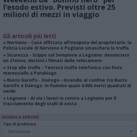
l’esodo estivo. Previsti oltre 25
milioni di mezzi in viaggio
Gli articoli più letti
»
Nerviano
- Casa affittata all’insaputa del proprietario: la
Polizia Locale di Nerviano e Pogliano smaschera la truffa
»
Sicurezza
- Scippo sul Sempione a Legnano: denunciato
un 21enne, decisivi i filmati delle telecamere
»
Stop alle truffe
- Tentata truffa telefonica con finto
maresciallo a Parabiago
»
Busto Garolfo - Dairago
- Incendio al confine tra Busto
Garolfo e Dairago: in fiamme quasi 4.000 metri quadrati di
verde
»
Legnano
- Al via i lavori in centro a Legnano per il
tracciamento degli stalli di sosta
SEGNALA ERRORE
Tipo di problema