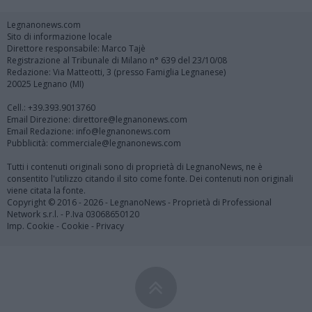
Legnanonews.com
Sito di informazione locale
Direttore responsabile: Marco Tajè
Registrazione al Tribunale di Milano n° 639 del 23/10/08
Redazione: Via Matteotti, 3 (presso Famiglia Legnanese)
20025 Legnano (MI)
Cell.: +39.393.9013760
Email Direzione: direttore@legnanonews.com
Email Redazione: info@legnanonews.com
Pubblicità: commerciale@legnanonews.com
Tutti i contenuti originali sono di proprietà di LegnanoNews, ne è
consentito l'utilizzo citando il sito come fonte. Dei contenuti non originali
viene citata la fonte.
Copyright © 2016 - 2026 - LegnanoNews - Proprietà di Professional
Network s.r.l. - P.Iva 03068650120
Imp. Cookie
-
Cookie
-
Privacy