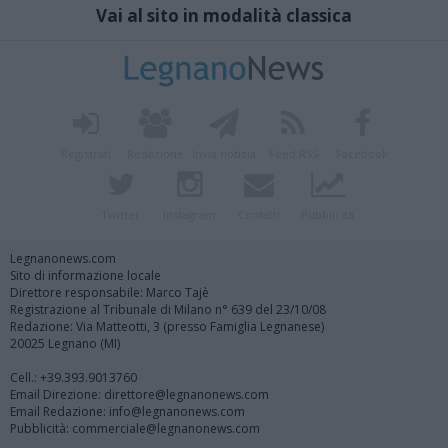
Vai al sito in modalità classica
Registrati
Redazione
Invia notizia
Feed RSS
Facebook
Twitter
Instagram
Contatti
Pubblicità
Legnanonews.com
Sito di informazione locale
Direttore responsabile: Marco Tajè
Registrazione al Tribunale di Milano n° 639 del 23/10/08
Redazione: Via Matteotti, 3 (presso Famiglia Legnanese)
20025 Legnano (MI)
Cell.: +39.393.9013760
Email Direzione: direttore@legnanonews.com
Email Redazione: info@legnanonews.com
Pubblicità: commerciale@legnanonews.com