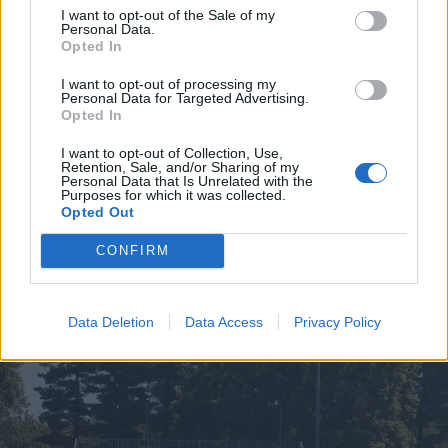
I want to opt-out of the Sale of my
Personal Data.
Opted In
I want to opt-out of processing my
Personal Data for Targeted Advertising.
Opted In
I want to opt-out of Collection, Use,
Retention, Sale, and/or Sharing of my
Personal Data that Is Unrelated with the
Purposes for which it was collected.
Opted Out
CONFIRM
ALTRE NOTIZIE DI LEGNANO
Data Deletion
Data Access
Privacy Policy