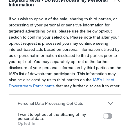
LegnanoNews -
Do Not Process My Personal
Il meglio di
Information
If you wish to opt-out of the sale, sharing to third parties, or
processing of your personal or sensitive information for
targeted advertising by us, please use the below opt-out
Iscriviti alla
section to confirm your selection. Please note that after your
newsletter
opt-out request is processed you may continue seeing
interest-based ads based on personal information utilized by
us or personal information disclosed to third parties prior to
your opt-out. You may separately opt-out of the further
disclosure of your personal information by third parties on the
Commenti
IAB’s list of downstream participants. This information may
Accedi
o
registrati
per commentare questo
also be disclosed by us to third parties on the
IAB’s List of
articolo.
Downstream Participants
that may further disclose it to other
third parties.
L'email è richiesta ma non verrà mostrata ai visitatori. Il contenuto di questo
commento esprime il pensiero dell'autore e non rappresenta la linea editoriale
di VareseNews.it, che rimane autonoma e indipendente. I messaggi inclusi nei
Personal Data Processing Opt Outs
commenti non sono testi giornalistici, ma post inviati dai singoli lettori che
possono essere automaticamente pubblicati senza filtro preventivo. I commenti
che includano uno o più link a siti esterni verranno rimossi in automatico dal
sistema.
I want to opt-out of the Sharing of my
personal data.
Opted In