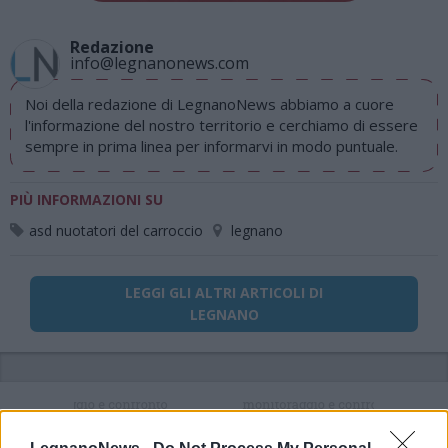
Redazione
info@legnanonews.com
Noi della redazione di LegnanoNews abbiamo a cuore
l'informazione del nostro territorio e cerchiamo di essere
sempre in prima linea per informarvi in modo puntuale.
PIÙ INFORMAZIONI SU
asd nuotatori del carroccio
legnano
LEGGI GLI ALTRI ARTICOLI DI
LEGNANO
Selezioniamo per te