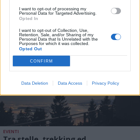
Il Legnano chiude la prima
settimana del raduno con il test
I want to opt-out of processing my
Personal Data for Targeted Advertising.
contro la Chiavazzese
Opted In
I want to opt-out of Collection, Use,
Retention, Sale, and/or Sharing of my
Personal Data that Is Unrelated with the
Purposes for which it was collected.
Opted Out
CONFIRM
Data Deletion
Data Access
Privacy Policy
EVENTI
Tra stelle, trekking ed