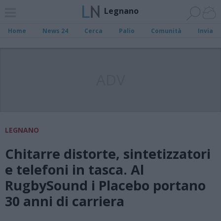
Legnano
Home
News 24
Cerca
Palio
Comunità
Invia
ADV
LEGNANO
Chitarre distorte, sintetizzatori
e telefoni in tasca. Al
RugbySound i Placebo portano
30 anni di carriera