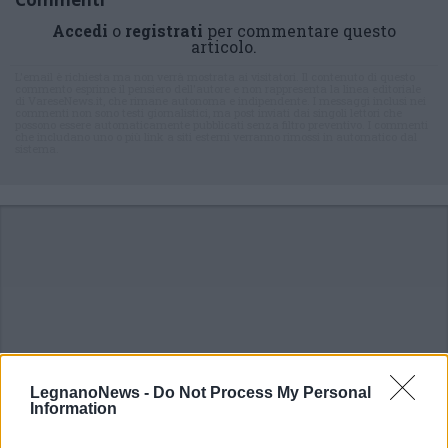
Accedi
o
registrati
per commentare questo
articolo.
L'email è richiesta ma non verrà mostrata ai visitatori. Il contenuto di questo
commento esprime il pensiero dell'autore e non rappresenta la linea editoriale
di VareseNews.it, che rimane autonoma e indipendente. I messaggi inclusi nei
commenti non sono testi giornalistici, ma post inviati dai singoli lettori che
possono essere automaticamente pubblicati senza filtro preventivo. I commenti
che includano uno o più link a siti esterni verranno rimossi in automatico dal
sistema.
LegnanoNews -
Do Not Process My Personal
Information