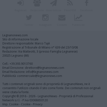
Registrati
Redazione
Invia notizia
Feed RSS
Facebook
Twitter
Instagram
Contatti
Pubblicità
Legnanonews.com
Sito di informazione locale
Direttore responsabile: Marco Tajè
Registrazione al Tribunale di Milano n° 639 del 23/10/08
Redazione: Via Matteotti, 3 (presso Famiglia Legnanese)
20025 Legnano (MI)
Cell.: +39.393.9013760
Email Direzione: direttore@legnanonews.com
Email Redazione: info@legnanonews.com
Pubblicità: commerciale@legnanonews.com
Tutti i contenuti originali sono di proprietà di LegnanoNews, ne è
consentito l'utilizzo citando il sito come fonte. Dei contenuti non originali
viene citata la fonte.
Copyright © 2016 - 2026 - LegnanoNews - Proprietà di Professional
Network s.r.l. - P.Iva 03068650120
Imp. Cookie
-
Cookie
-
Privacy