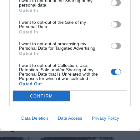
I want to opt-out of the Sharing of my
personal data.
Opted In
I want to opt-out of the Sale of my
Personal Data.
Opted In
I want to opt-out of processing my
Personal Data for Targeted Advertising.
Opted In
I want to opt-out of Collection, Use,
Retention, Sale, and/or Sharing of my
Personal Data that Is Unrelated with the
Purposes for which it was collected.
Opted Out
CONFIRM
LEGNANO
Esce “Francesco Guccini – L’uomo
che trasformò il tempo in
canzone”, il nuovo libro del
Data Deletion
Data Access
Privacy Policy
legnanese Roberto Bombassei