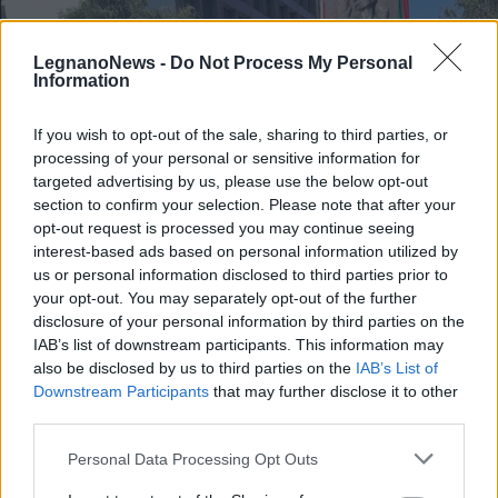
LegnanoNews -
Do Not Process My Personal
Information
If you wish to opt-out of the sale, sharing to third parties, or
processing of your personal or sensitive information for
targeted advertising by us, please use the below opt-out
section to confirm your selection. Please note that after your
opt-out request is processed you may continue seeing
interest-based ads based on personal information utilized by
us or personal information disclosed to third parties prior to
your opt-out. You may separately opt-out of the further
disclosure of your personal information by third parties on the
LEGNANO
IAB’s list of downstream participants. This information may
Anche Legnano in piazzale Loreto
also be disclosed by us to third parties on the
IAB’s List of
per l’82° anniversario della strage
Downstream Participants
that may further disclose it to other
nazifascista: “Teniamo viva la
third parties.
memoria”
Personal Data Processing Opt Outs