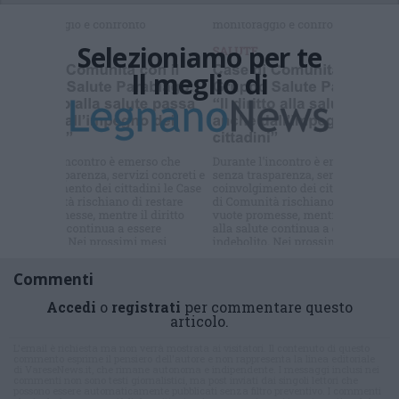
Selezioniamo per te
Il meglio di
Iscriviti alla
newsletter
Commenti
Accedi
o
registrati
per commentare questo
articolo.
L'email è richiesta ma non verrà mostrata ai visitatori. Il contenuto di questo
commento esprime il pensiero dell'autore e non rappresenta la linea editoriale
di VareseNews.it, che rimane autonoma e indipendente. I messaggi inclusi nei
commenti non sono testi giornalistici, ma post inviati dai singoli lettori che
possono essere automaticamente pubblicati senza filtro preventivo. I commenti