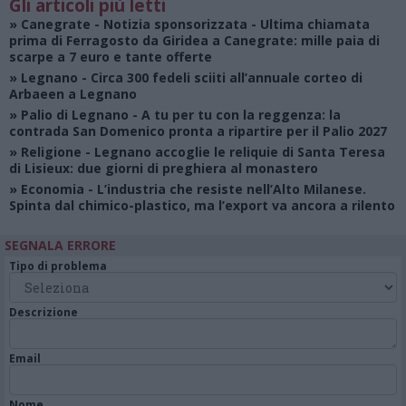
Gli articoli più letti
»
Canegrate - Notizia sponsorizzata
- Ultima chiamata
prima di Ferragosto da Giridea a Canegrate: mille paia di
scarpe a 7 euro e tante offerte
»
Legnano
- Circa 300 fedeli sciiti all’annuale corteo di
Arbaeen a Legnano
»
Palio di Legnano
- A tu per tu con la reggenza: la
contrada San Domenico pronta a ripartire per il Palio 2027
»
Religione
- Legnano accoglie le reliquie di Santa Teresa
di Lisieux: due giorni di preghiera al monastero
»
Economia
- L’industria che resiste nell’Alto Milanese.
Spinta dal chimico-plastico, ma l’export va ancora a rilento
SEGNALA ERRORE
Tipo di problema
Descrizione
Email
Nome