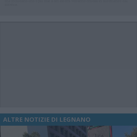
che includano uno o più link a siti esterni verranno rimossi in automatico dal
sistema.
ALTRE NOTIZIE DI LEGNANO