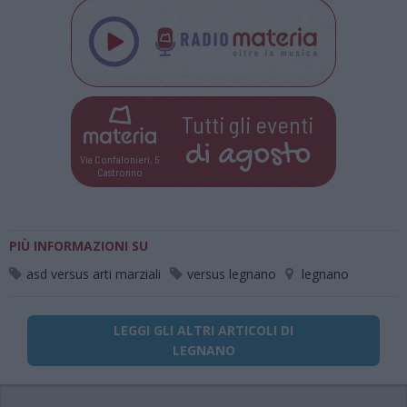
Tutti gli eventi
di
agosto
Via Confalonieri, 5
Castronno
PIÙ INFORMAZIONI SU
asd versus arti marziali
versus legnano
legnano
LEGGI GLI ALTRI ARTICOLI DI
LEGNANO